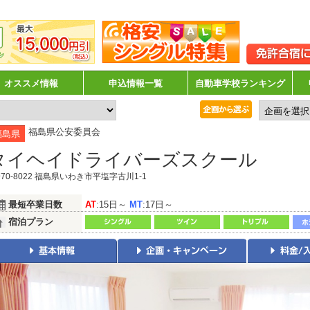
オススメ情報
申込情報一覧
自動車学校ランキング
福島県公安委員会
福島県
タイヘイドライバーズスクール
70-8022 福島県いわき市平塩字古川1-1
最短卒業日数
AT
:15日～
MT
:17日～
宿泊プラン