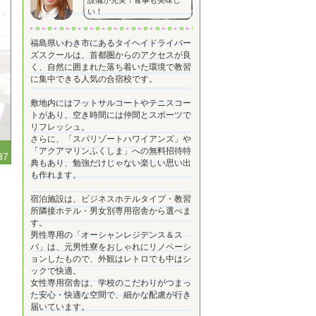
設備が充実！食事も美味し
い！
福島県いわき市にあるタイヘイドライバー
ズスクールは、首都圏からのアクセスが良
く、自然に囲まれた落ち着いた環境で教習
に集中できる人気の合宿校です。
敷地内にはフットサルコートやテニスコー
トがあり、空き時間には仲間とスポーツで
リフレッシュ。
さらに、「スパリゾートハワイアンズ」や
「アクアマリンふくしま」への無料招待特
37
典もあり、勉強だけじゃない楽しい思い出
も作れます。
宿泊施設は、ビジネスホテルタイプ・教習
所隣接ホテル・男女別専用宿舎から選べま
す。
男性専用の「オーシャンレジデンス＆ス
パ」は、元男性寮をおしゃれにリノベーシ
ョンしたもので、外観はレトロでも中はシ
ックで快適。
女性専用宿舎は、学校のこだわりがつまっ
た安心・快適な空間で、細かな配慮が行き
届いています。