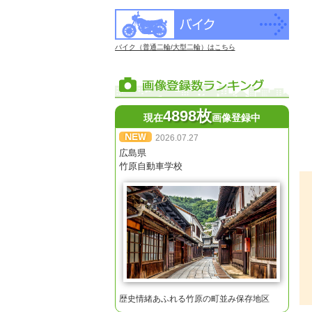
バイク（普通二輪/大型二輪）はこちら
4898枚
現在
画像登録中
2026.07.27
広島県
竹原自動車学校
歴史情緒あふれる竹原の町並み保存地区