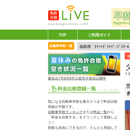
TOP
ご利用ガイド
〒9
夏休み7月8月9月入校空き状況公開中
気になる自動車学校を最大５つまで料金比較
登録が可能です。
自動車学校ランキング
または
申込一覧
から
「料金を比較する」をクリックして登録しよ
う！
削除も自由にできるので、どんどん登録して