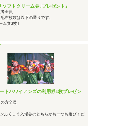
1位
になりました！
｢ソフトクリーム券｣プレゼント』
になりました！
校者全員
1位
※配布枚数は以下の通りです。
グで
になりました！
ーム券3枚｣
1位
になりました！
になりました！
1位
になりました！
1位
になりました！
になりました！
1位
グで
になりました！
1位
になりました！
になりました！
ートハワイアンズの利用券1枚プレゼン
1位
になりました！
望の方全員
になりました！
1位
リンふくしま入場券のどちらかお一つお選びくだ
になりました！
1位
になりました！
1位
になりました！