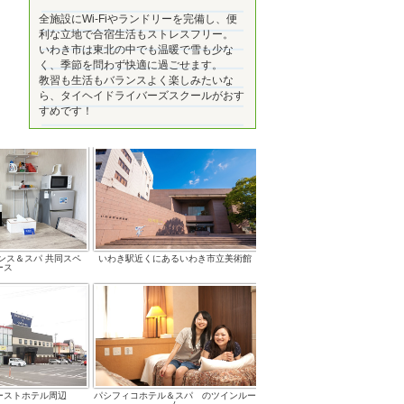
全施設にWi-Fiやランドリーを完備し、便
利な立地で合宿生活もストレスフリー。
いわき市は東北の中でも温暖で雪も少な
く、季節を問わず快適に過ごせます。
教習も生活もバランスよく楽しみたいな
ら、タイヘイドライバーズスクールがおす
すめです！
ンス＆スパ 共同スペ
いわき駅近くにあるいわき市立美術館
ース
ーストホテル周辺
パシフィコホテル＆スパ のツインルー