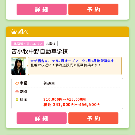
詳 細
予 約
4
位
北海道
苫小牧中野自動車学校
☆新宿舎＆ホテル2月オープン！☆2月3月絶賛募集中！
札幌から近い！北海道観光や豪華特典あり！
車種
普通車
割引
料金
310,000円～415,000円
税込 341,000円～456,500円
詳 細
予 約