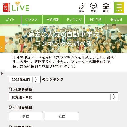
NAVI
ガイド
オススメ
申込情報
ランキング
申込手順
支払方法
過去に人気の自動車学校
oggle
ランキングを調べる
avigation
NG
昨年の申込データを元に人気ランキングを作成しました。高校
生、大学生、専門学校生、社会人、フリーターの職業別と男
性、女性の性別でお選びいただけます。
のランキング
地域を選択
性別を選択
男性
女性