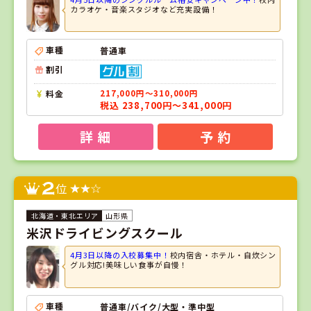
カラオケ・音楽スタジオなど充実設備！
車種
普通車
割引
料金
217,000円～310,000円
税込 238,700円～341,000円
詳 細
予 約
2
位
山形県
米沢ドライビングスクール
4月3日以降の入校募集中！
校内宿舎・ホテル・自炊シン
グル対応!美味しい食事が自慢！
車種
普通車/バイク/大型・準中型