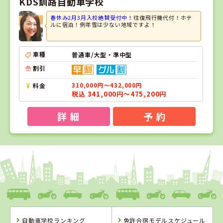
KDS釧路自動車学校
春休み2月3月入校絶賛受付中！
往復飛行機代付！ホテ
ルに宿泊！例年雪は少ない地域ですよ！
車種
普通車/大型・準中型
割引
料金
310,000円～432,000円
税込 341,000円～475,200円
詳 細
予 約
1
1
2
3
位
位
位
位
福島県
タイヘイドライバーズスクール
自動車学校ランキング
免許合宿モデルスケジュール