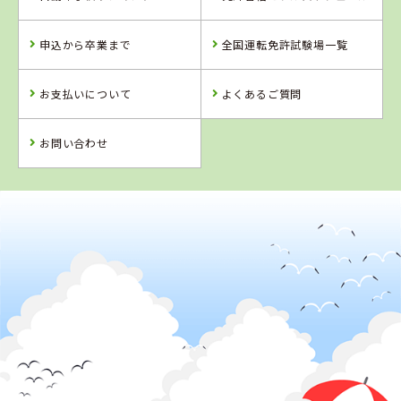
福島県
山形県
福島県
タイヘイドライ
米沢ドライビン
南湖自動車学校
申込から卒業まで
全国運転免許試験場一覧
バーズスクール
グスクール
お支払いについて
よくあるご質問
詳 細
詳 細
詳 細
詳 細
予 約
お問い合わせ
予 約
予 約
予 約
2
位
4
5
6
位
位
位
山形県
米沢ドライビングスクール
福島県
富久山自動車学
校
北海道
北海道
苫小牧中野自動
KDS釧路自動車
車学校
学校