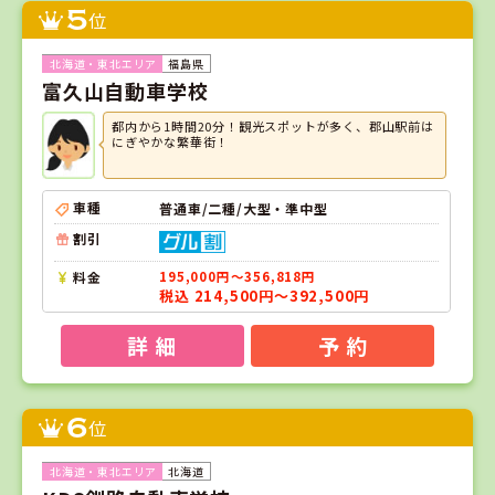
5
位
福島県
富久山自動車学校
都内から1時間20分！観光スポットが多く、郡山駅前は
にぎやかな繁華街！
車種
普通車/二種/大型・準中型
割引
料金
195,000円～356,818円
税込 214,500円～392,500円
詳 細
予 約
6
位
北海道