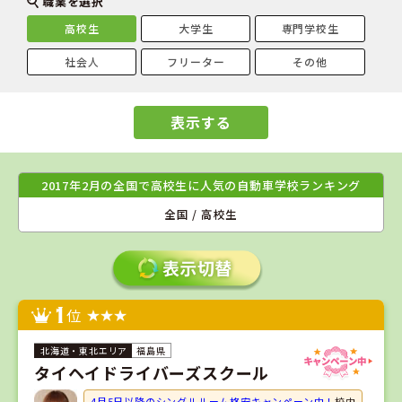
職業を選択
高校生
大学生
専門学校生
社会人
フリーター
その他
表示する
2017年2月の全国で高校生に人気の自動車学校ランキング
全国 / 高校生
1
位
福島県
タイヘイドライバーズスクール
4月5日以降のシングルルーム格安キャンペーン中！
校内