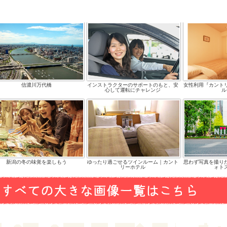
信濃川万代橋
インストラクターのサポートのもと、安
女性利用『カント
心して運転にチャレンジ
ル
新潟の冬の味覚を楽しもう
ゆったり過ごせるツインルーム｜カント
思わず写真を撮りたく
リーホテル
ォト