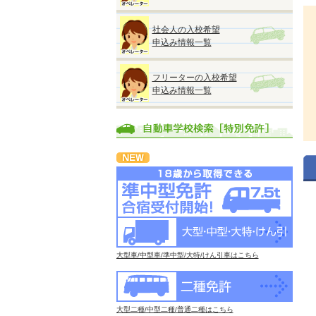
社会人の入校希望
申込み情報一覧
フリーターの入校希望
申込み情報一覧
大型車/中型車/準中型/大特/けん引車はこちら
大型二種/中型二種/普通二種はこちら