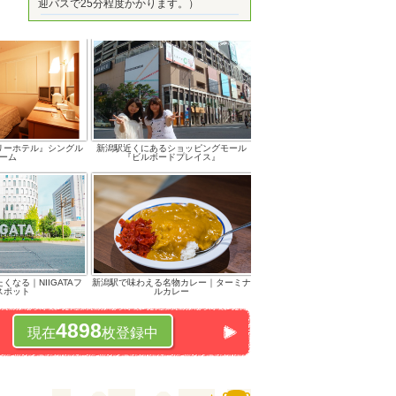
迎バスで25分程度かかります。）
リーホテル』シングル
新潟駅近くにあるショッピングモール
ーム
『ビルボードプレイス』
なる｜NIIGATAフ
新潟駅で味わえる名物カレー｜ターミナ
スポット
ルカレー
4898
現在
枚登録中