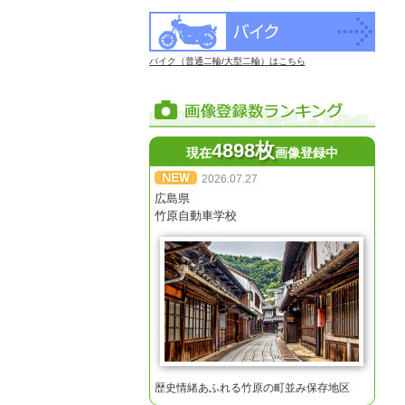
バイク（普通二輪/大型二輪）はこちら
4898枚
現在
画像登録中
2026.07.27
広島県
竹原自動車学校
歴史情緒あふれる竹原の町並み保存地区