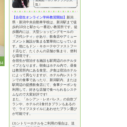
習開始！ホテルプランが人
気！
【合宿生オンライン学科教習開始】
新潟
県・新潟中央自動車学校は、新潟駅まで徒
歩約10分と駅から一番近い教習所です。徒
歩圏内には、大型ショッピングモールの
「万代シティ」があり、飲食店やアミュー
ズメント施設が集まる繁華街になっていま
す。他にもドン・キホーテやファストフー
ド店など、たくさんの店舗が集まり、便利
な環境です。
合宿生が宿泊する施設も駅周辺のホテルタ
34
イプとなります。朝食はホテル内で、昼食
は教習所内にある食堂。夕食は宿泊ホテル
によって異なりますが、ホテル内レストラ
ンでの食事であったり、新潟駅内、または
駅周辺の提携飲食店にて、食事クーポンを
利用して、好きな店舗で食べられるシステ
ムなので大変好評です!
また、「ルシアン・レオパレス」の自炊プ
ランや、ホテルの1食付きプランもあるの
で、ライフスタイルにあわせたプラン選び
が可能です。
(カントリーホテルをご利用の場合は、送