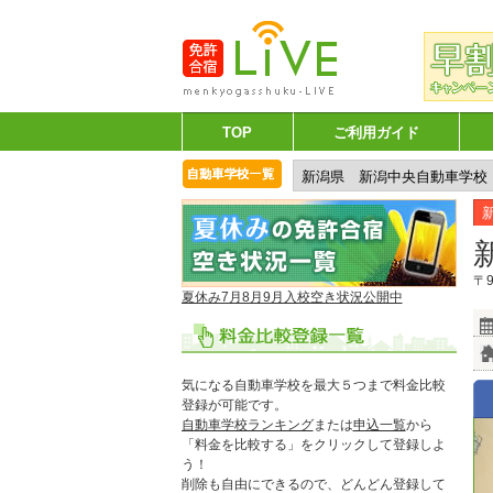
TOP
ご利用ガイド
〒9
夏休み7月8月9月入校空き状況公開中
気になる自動車学校を最大５つまで料金比較
登録が可能です。
自動車学校ランキング
または
申込一覧
から
「料金を比較する」をクリックして登録しよ
う！
削除も自由にできるので、どんどん登録して