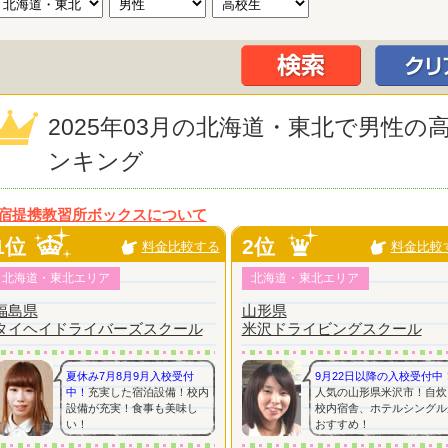
2025年03月の北海道・東北で男性
ンキング
宿提携教習所ボックスについて
1位
2位
料金比較する
料金比較
北海道・東北エリア
北海道・東北エリア
福島県
山形県
タイヘイドライバーズスクール
米沢ドライビングスクール
夏休み7月8月9月入校受付
9月22日以降の入校受付中
中！
充実した宿泊設備！校内
人気の山形県米沢市！自炊
設備が充実！食事も美味し
校内宿舎、ホテルシングル
い！
おすすめ！