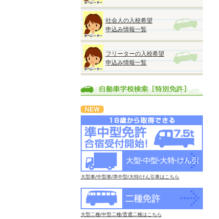
社会人の入校希望
申込み情報一覧
フリーターの入校希望
申込み情報一覧
大型車/中型車/準中型/大特/けん引車はこちら
大型二種/中型二種/普通二種はこちら