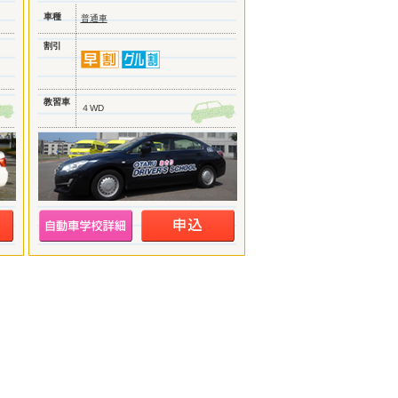
車種
普通車
割引
教習車
４WD