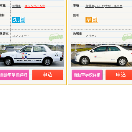
車種
車種
普通車
キャンペーン中
普通車
/
バイク
/
大型・準中型
割引
割引
教習車
教習車
コンフォート
アリオン