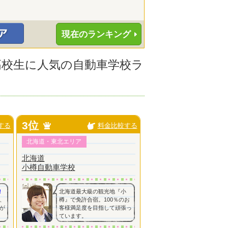
現在のランキング
の高校生に人気の自動車学校ラ
3位
する
料金比較する
北海道・東北エリア
北海道
小樽自動車学校
！
北海道最大級の観光地『小
、
樽』で免許合宿。100％のお
が
客様満足度を目指して頑張っ
ています。