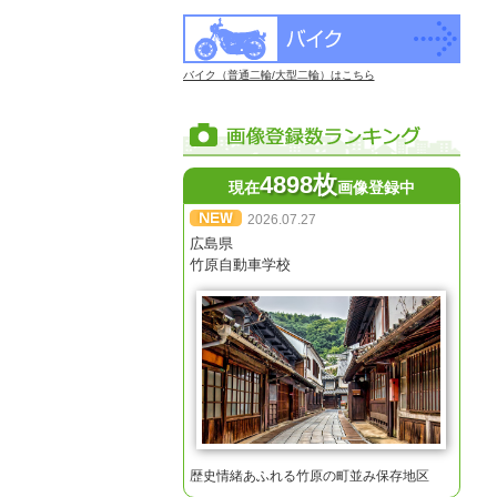
バイク（普通二輪/大型二輪）はこちら
4898枚
現在
画像登録中
2026.07.27
広島県
竹原自動車学校
歴史情緒あふれる竹原の町並み保存地区