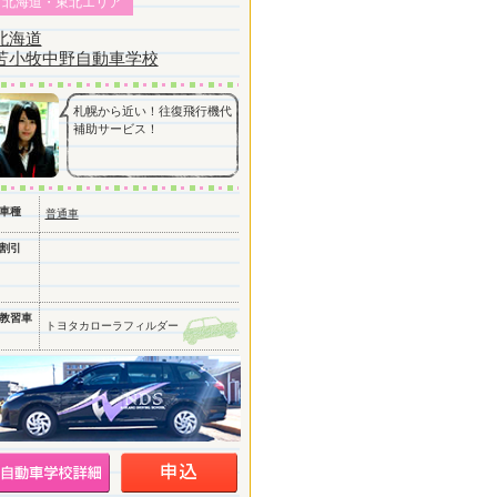
北海道・東北エリア
北海道
苫小牧中野自動車学校
札幌から近い！往復飛行機代
補助サービス！
車種
普通車
割引
教習車
トヨタカローラフィルダー