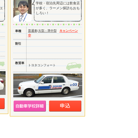
学校・宿泊先周辺には飲食店
エ
が多く、ラーメン探訪もおも
しろい！
普通車
/
大型・準中型
キャンペーン
車種
中
割引
教習車
トヨタコンフォート