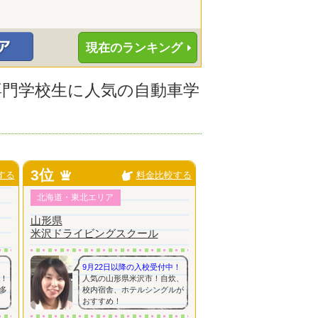
現在のランキング
の専門学校生に人気の自動車学
3位
する
料金比較する
北海道・東北エリア
山形県
米沢ドライビングスクール
9月22日以降の入校受付中！
分！
人気の山形県米沢市！自炊、
多
校内宿舎、ホテルシングルが
おすすめ！