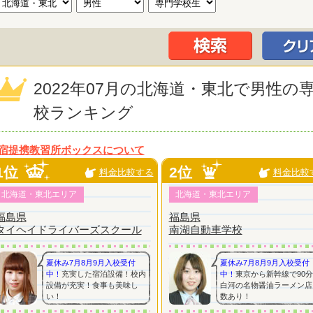
2022年07月の北海道・東北で男性
校ランキング
宿提携教習所ボックスについて
1位
2位
料金比較する
料金比較
北海道・東北エリア
北海道・東北エリア
福島県
福島県
タイヘイドライバーズスクール
南湖自動車学校
夏休み7月8月9月入校受付
夏休み7月8月9月入校受付
中！
充実した宿泊設備！校内
中！
東京から新幹線で90
設備が充実！食事も美味し
白河の名物醤油ラーメン店
い！
数あり！