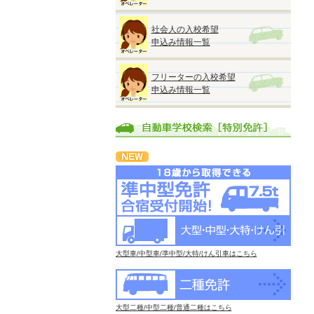
社会人の入校希望
申込み情報一覧
フリーターの入校希望
申込み情報一覧
大型車/中型車/準中型/大特/けん引車はこちら
大型二種/中型二種/普通二種はこちら