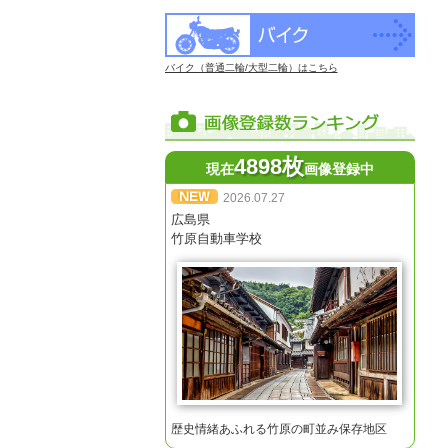
バイク（普通二輪/大型二輪）はこちら
4898枚
現在
画像登録中
2026.07.27
広島県
竹原自動車学校
歴史情緒あふれる竹原の町並み保存地区