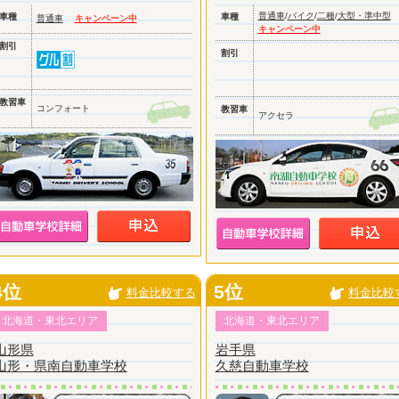
普通車
/
バイク
/
二種
/
大型・準中型
車種
車種
普通車
キャンペーン中
キャンペーン中
割引
割引
教習車
コンフォート
教習車
アクセラ
4位
5位
料金比較する
料金比較
北海道・東北エリア
北海道・東北エリア
山形県
岩手県
山形・県南自動車学校
久慈自動車学校