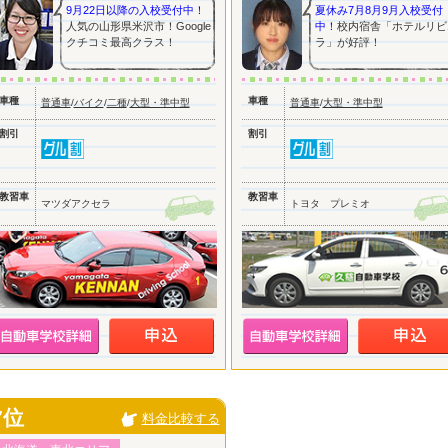
9月22日以降の入校受付中！
夏休み7月8月9月入校受付
人気の山形県米沢市！Google
中！
校内宿舎「ホテルリビ
クチコミ最高クラス！
ラ」が好評！
車種
車種
普通車
/
バイク
/
二種
/
大型・準中型
普通車
/
大型・準中型
割引
割引
教習車
教習車
マツダアクセラ
トヨタ プレミオ
7位
料金比較する