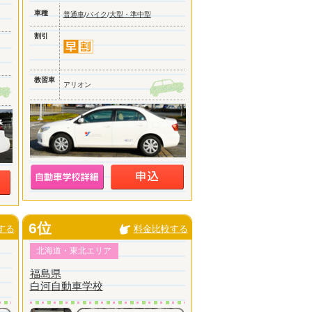
車種
普通車
/
バイク
/
大型・準中型
割引
教習車
アリオン
6位
する
料金比較する
北海道・東北エリア
福島県
白河自動車学校