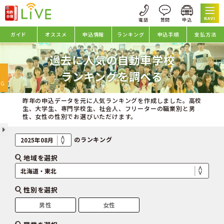
NAVI
ガイド
オススメ
申込情報
ランキング
申込手順
支払方法
過去に人気の自動車学校
oggle
ランキングを調べる
avigation
NG
昨年の申込データを元に人気ランキングを作成しました。高校
生、大学生、専門学校生、社会人、フリーターの職業別と男
性、女性の性別でお選びいただけます。
のランキング
地域を選択
性別を選択
男性
女性