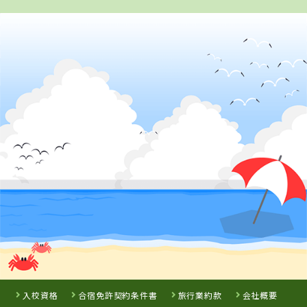
2
位
山形県
米沢ドライビングスクール
詳 細
予 約
3
位
岩手県
久慈自動車学校
入校資格
合宿免許契約条件書
旅行業約款
会社概要