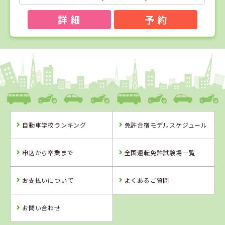
詳 細
予 約
1
1
2
3
位
位
位
位
福島県
タイヘイドライバーズスクール
自動車学校ランキング
免許合宿モデルスケジュール
福島県
山形県
岩手県
タイヘイドライ
米沢ドライビン
久慈自動車学校
申込から卒業まで
全国運転免許試験場一覧
バーズスクール
グスクール
お支払いについて
よくあるご質問
詳 細
詳 細
詳 細
詳 細
予 約
お問い合わせ
予 約
予 約
予 約