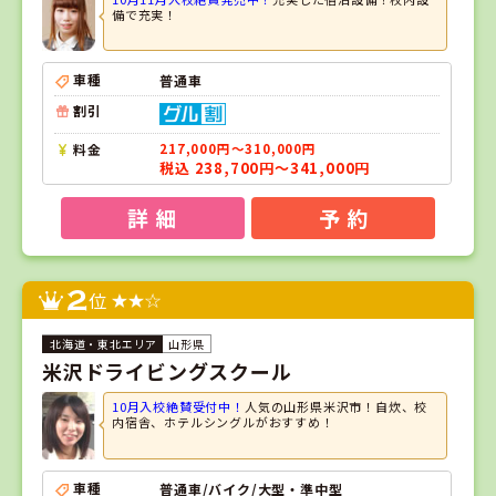
備で充実！
車種
普通車
割引
料金
217,000円～310,000円
税込 238,700円～341,000円
詳 細
予 約
2
位
山形県
米沢ドライビングスクール
10月入校絶賛受付中！
人気の山形県米沢市！自炊、校
内宿舎、ホテルシングルがおすすめ！
車種
普通車/バイク/大型・準中型