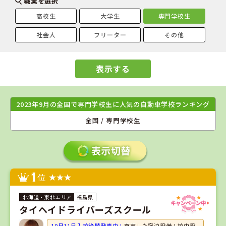
職業を選択
高校生
大学生
専門学校生
社会人
フリーター
その他
表示する
2023年9月の全国で専門学校生に人気の自動車学校ランキング
全国 / 専門学校生
1
位
福島県
タイヘイドライバーズスクール
10月11月入校絶賛発売中！
充実した宿泊設備！校内設