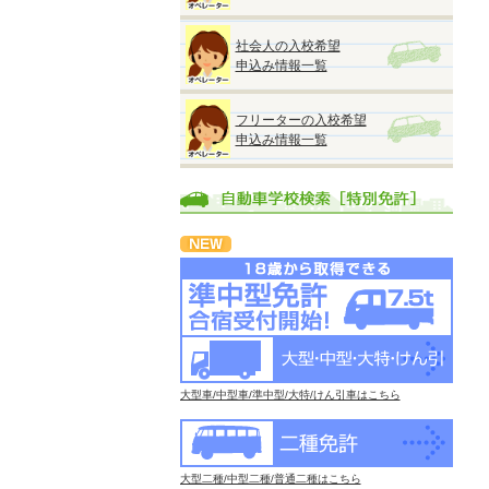
社会人の入校希望
申込み情報一覧
フリーターの入校希望
申込み情報一覧
大型車/中型車/準中型/大特/けん引車はこちら
大型二種/中型二種/普通二種はこちら