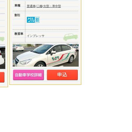
車種
普通車
/
二種
/
大型・準中型
割引
教習車
インプレッサ