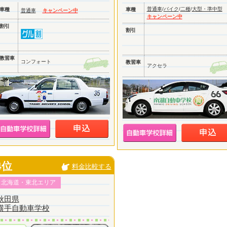
普通車
/
バイク
/
二種
/
大型・準中型
車種
車種
普通車
キャンペーン中
キャンペーン中
割引
割引
教習車
コンフォート
教習車
アクセラ
4位
料金比較する
北海道・東北エリア
秋田県
横手自動車学校