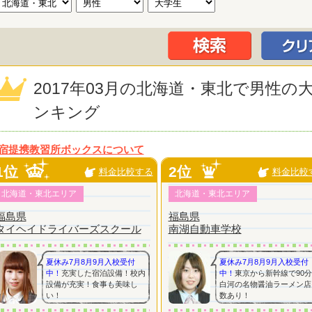
2017年03月の北海道・東北で男性
ンキング
宿提携教習所ボックスについて
1位
2位
料金比較する
料金比較
北海道・東北エリア
北海道・東北エリア
福島県
福島県
タイヘイドライバーズスクール
南湖自動車学校
夏休み7月8月9月入校受付
夏休み7月8月9月入校受付
中！
充実した宿泊設備！校内
中！
東京から新幹線で90
設備が充実！食事も美味し
白河の名物醤油ラーメン店
い！
数あり！