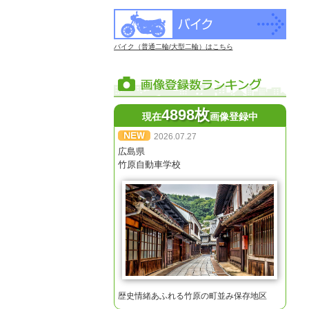
バイク（普通二輪/大型二輪）はこちら
4898枚
現在
画像登録中
2026.07.27
広島県
竹原自動車学校
歴史情緒あふれる竹原の町並み保存地区