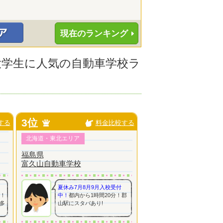
現在のランキング
の大学生に人気の自動車学校ラ
3位
する
料金比較する
北海道・東北エリア
福島県
富久山自動車学校
夏休み7月8月9月入校受付
分！
中！
都内から1時間20分！郡
多
山駅にスタバあり!