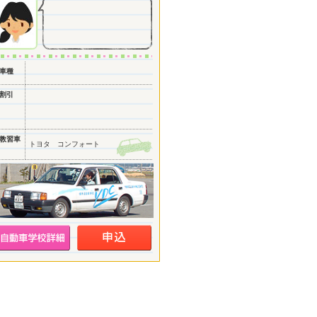
車種
割引
教習車
トヨタ コンフォート