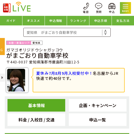
NAVI
ガイド
オススメ
申込情報
ランキング
申込手順
支払方法
oggle
愛知県
ガマゴオリジドウシャガッコウ
avigation
NG
がまごおり自動車学校
〒443-0037 愛知県蒲郡市鹿島町川田12-5
夏休み7月8月9月入校受付中！
名古屋からJR
快速で約40分です。
基本情報
企画・キャンペーン
料金 / 入校日 / 交通
申込一覧