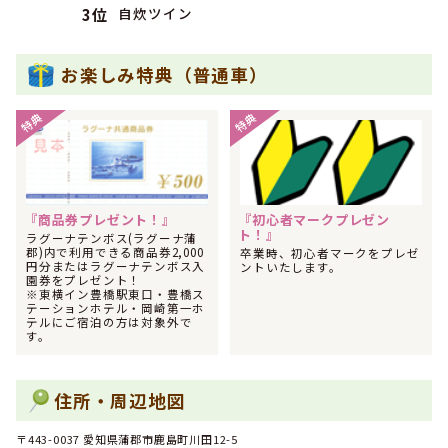
自炊ツイン
3位
2023年11月
1位
北陸・東海で男性のその他に人気のランキングで
になりま
した！
お楽しみ特典（普通車）
2023年09月
1位
北陸・東海で男性の大学生に人気のランキングで
になりま
特典
特典
した！
2023年09月
1位
全国で男性の大学生に人気のランキングで
になりました！
2023年06月
1位
『商品券プレゼント！』
『初心者マークプレゼン
北陸・東海で女性のその他に人気のランキングで
になりま
ト！』
した！
ラグーナテンボス(ラグーナ蒲
郡)内で利用できる商品券2,000
卒業時、初心者マークをプレゼ
円分またはラグーナテンボス入
2023年03月
ントいたします。
1位
園券をプレゼント！
北陸・東海で男性の大学生に人気のランキングで
になりま
※東横イン豊橋駅東口・豊橋ス
した！
テーションホテル・岡崎第一ホ
テルにご宿泊の方は対象外で
2022年07月
す。
1位
北陸・東海で女性の専門学校生に人気のランキングで
にな
りました！
2022年04月
住所・周辺地図
1位
北陸・東海で女性の高校生に人気のランキングで
になりま
した！
〒443-0037 愛知県蒲郡市鹿島町川田12-5