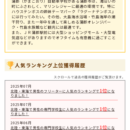
蒲郡（がまごおり）自動車学校がある蒲郡市は、海沿いの
町にふさわしく、マリンレジャーに最適の環境です。特に
ハウステンボスの姉妹テーマパーク『ラグーナテンボス』
には行ってみたい。その他、大島海水浴場・竹島海岸の潮
干狩り、また一年中を通して楽しめる蒲郡オレンジパー
ク・竹島水族館など観光には最適です。
また、ＪＲ蒲郡駅前には大型ショッピングモール・大型電
気店などがありますのでオフタイムも有意義に過ごすこと
ができます。
人気ランキング上位獲得履歴
スクロールで過去の獲得履歴がご覧頂けます。
2025年07月
1位
北陸・東海で男性のフリーターに人気のランキングで
にな
りました！
2025年07月
1位
北陸・東海で男性の専門学校生に人気のランキングで
にな
りました！
2025年06月
1位
北陸・東海で男性の専門学校生に人気のランキングで
にな