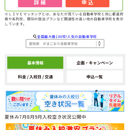
1位
詳 細
申 込
北陸・東海でその他に人気のランキングで
になりました！
2021年11月
1位
※ＬＩＶＥマッチングとは、あなたが見ている自動車学校と同じ都道府
全国で女性のその他に人気のランキングで
になりました！
県や系列校、類似の宿泊プランなど関連性の高い他の自動車学校を表示
しています。
2021年11月
1位
全国で男性のその他に人気のランキングで
になりました！
全国最大級100校!人気の自動車学校
2021年11月
1位
全国でその他に人気のランキングで
になりました！
2021年10月
1位
北陸・東海でその他に人気のランキングで
になりました！
基本情報
企画・キャンペーン
2021年10月
1位
全国でその他に人気のランキングで
になりました！
料金 / 入校日 / 交通
申込一覧
2021年09月
1位
北陸・東海で女性のその他に人気のランキングで
になりま
した！
2021年09月
1位
北陸・東海で男性の高校生に人気のランキングで
になりま
した！
夏休み7月8月9月入校空き状況公開中
2021年06月
1位
北陸・東海で女性のフリーターに人気のランキングで
にな
りました！