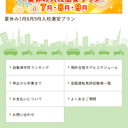
2021年05月
1位
北陸・東海で女性の高校生に人気のランキングで
になりま
した！
夏休み7月8月9月入校激安プラン
2019年04月
1位
北陸・東海で男性の専門学校生に人気のランキングで
にな
りました！
2019年02月
1位
北陸・東海で男性のフリーターに人気のランキングで
にな
りました！
2019年02月
1位
北陸・東海で男性のその他に人気のランキングで
になりま
自動車学校ランキング
免許合宿モデルスケジュール
した！
2019年02月
1位
北陸・東海でその他に人気のランキングで
になりました！
申込から卒業まで
全国運転免許試験場一覧
2019年02月
1位
全国で男性のその他に人気のランキングで
になりました！
お支払いについて
よくあるご質問
2019年01月
1位
北陸・東海で男性のその他に人気のランキングで
になりま
した！
お問い合わせ
2019年01月
1位
北陸・東海でその他に人気のランキングで
になりました！