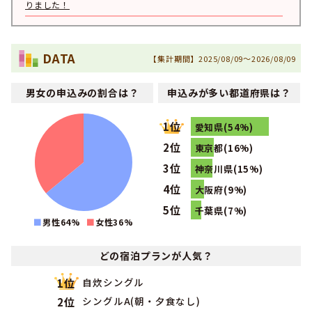
りました！
2025年05月
1位
北陸・東海で男性の専門学校生に人気のランキングで
にな
りました！
DATA
【集計期間】2025/08/09～2026/08/09
2025年03月
1位
北陸・東海で男性の高校生に人気のランキングで
になりま
男女の申込みの割合は？
申込みが多い都道府県は？
した！
2025年01月
1位
1位
北陸・東海で女性のその他に人気のランキングで
になりま
愛知県(54%)
した！
2位
東京都(16%)
2024年09月
1位
3位
神奈川県(15%)
北陸・東海で女性の専門学校生に人気のランキングで
にな
りました！
4位
大阪府(9%)
2024年09月
5位
千葉県(7%)
1位
北陸・東海で専門学校生に人気のランキングで
になりまし
男性64%
女性
36
%
た！
2024年01月
1位
どの宿泊プランが人気？
北陸・東海で男性のフリーターに人気のランキングで
にな
りました！
自炊シングル
1位
2024年01月
1位
シングルA(朝・夕食なし)
2位
北陸・東海で男性の社会人に人気のランキングで
になりま
した！