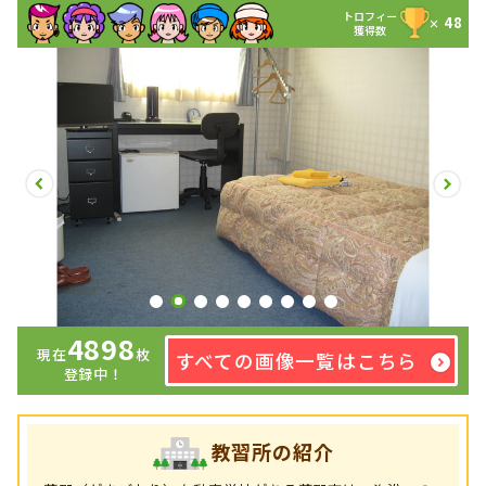
トロフィー
48
×
獲得数
4898
現在
枚
すべての画像一覧はこちら
登録中！
教習所の紹介