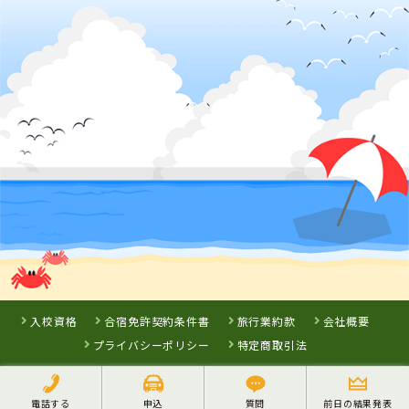
北海道
小樽自動車学校
詳 細
詳 細
予 約
予 約
3
位
山形県
山形・県南自動車学校
入校資格
合宿免許契約条件書
旅行業約款
会社概要
プライバシーポリシー
特定商取引法
電話する
申込
質問
前日の結果発表