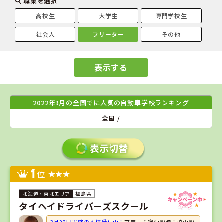
職業を選択
高校生
大学生
専門学校生
社会人
フリーター
その他
表示する
2022年9月の全国でに人気の自動車学校ランキング
全国 /
1
位
福島県
タイヘイドライバーズスクール
3月28日以降の入校受付中！
充実した宿泊設備！校内設