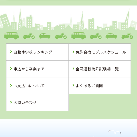
1
1
2
3
位
位
位
位
福島県
タイヘイドライバーズスクール
自動車学校ランキング
免許合宿モデルスケジュール
福島県
山形県
山形県
タイヘイドライ
米沢ドライビン
山形・県南自動
申込から卒業まで
全国運転免許試験場一覧
バーズスクール
グスクール
車学校
お支払いについて
よくあるご質問
詳 細
詳 細
詳 細
詳 細
予 約
お問い合わせ
予 約
予 約
予 約
2
位
4
位
山形県
米沢ドライビングスクール