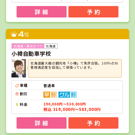
詳 細
予 約
4
位
北海道
小樽自動車学校
北海道最大級の観光地『小樽』で免許合宿。100％のお
客様満足度を目指して頑張っています。
車種
普通車
割引
料金
290,000円～530,000円
税込 319,000円～583,000円
詳 細
予 約