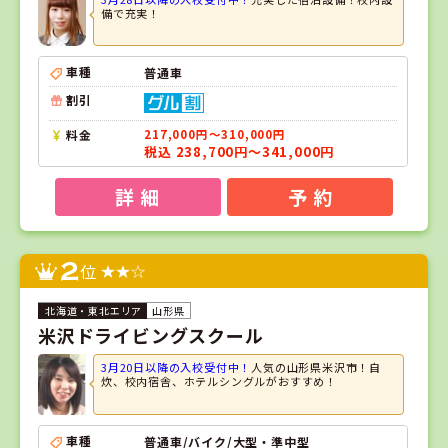
備で充実！
車種
普通車
割引
料金
217,000円～310,000円
税込 238,700円～341,000円
詳 細
予 約
2
位
山形県
米沢ドライビングスクール
3月20日以降の入校受付中！
人気の山形県米沢市！自
炊、校内宿舎、ホテルシングルがおすすめ！
車種
普通車/バイク/大型・準中型