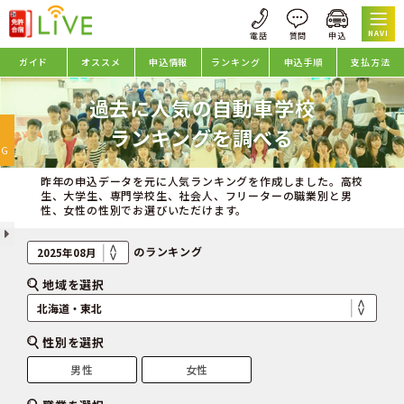
NAVI
ガイド
オススメ
申込情報
ランキング
申込手順
支払方法
過去に人気の自動車学校
oggle
ランキングを調べる
avigation
NG
昨年の申込データを元に人気ランキングを作成しました。高校
生、大学生、専門学校生、社会人、フリーターの職業別と男
性、女性の性別でお選びいただけます。
のランキング
地域を選択
性別を選択
男性
女性