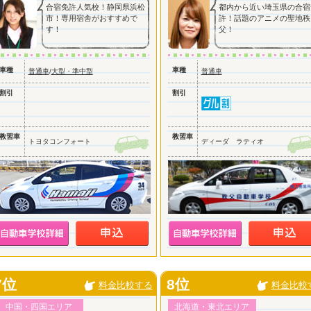
合宿免許人気校！静岡県浜松
都内から近い埼玉県の合宿
市！専用宿舎がおすすめで
許！話題のアニメの聖地秩
す！
父！
車種
車種
普通車
/
大型・準中型
普通車
割引
割引
教習車
教習車
トヨタコンフォート
ディーダ ラティオ
7位
8位
料金比較する
料金比較
中国・四国エリア
北海道・東北エリア