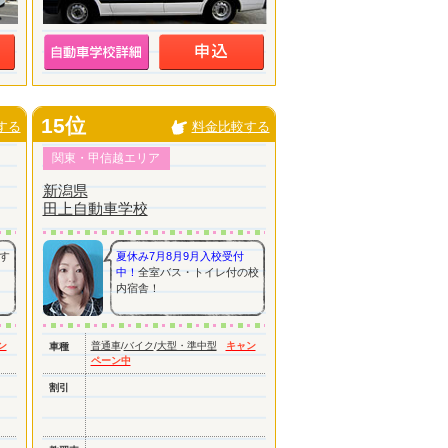
15位
する
料金比較する
関東・甲信越エリア
新潟県
田上自動車学校
す
夏休み7月8月9月入校受付
中！
全室バス・トイレ付の校
内宿舎！
ン
普通車
/
バイク
/
大型・準中型
キャン
車種
ペーン中
割引