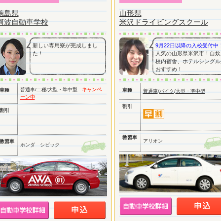
徳島県
山形県
阿波自動車学校
米沢ドライビングスクール
新しい専用寮が完成しまし
9月22日以降の入校受付中
た！
人気の山形県米沢市！自炊
校内宿舎、ホテルシングル
おすすめ！
普通車
/
二種
/
大型・準中型
キャンペ
車種
車種
普通車
/
バイク
/
大型・準中型
ーン中
割引
割引
教習車
アリオン
教習車
ホンダ シビック