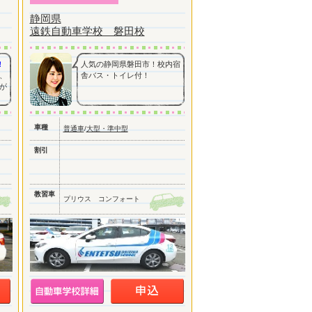
静岡県
遠鉄自動車学校 磐田校
！
人気の静岡県磐田市！校内宿
、
舎バス・トイレ付！
が
車種
普通車
/
大型・準中型
割引
教習車
プリウス コンフォート