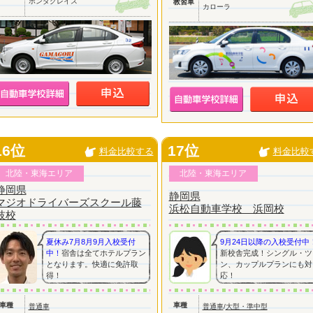
ホンダグレイス
教習車
カローラ
16位
17位
料金比較する
料金比較
北陸・東海エリア
北陸・東海エリア
静岡県
静岡県
マジオドライバーズスクール藤
浜松自動車学校 浜岡校
枝校
夏休み7月8月9月入校受付
9月24日以降の入校受付中
中！
宿舎は全てホテルプラン
新校舎完成！シングル・ツ
となります。快適に免許取
ン、カップルプランにも対
得！
応！
車種
車種
普通車
普通車
/
大型・準中型