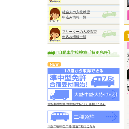
社会人の入校希望
申込み情報一覧
フリーターの入校希望
申込み情報一覧
大型車/中型車/準中型/大特/けん引車はこちら
大型二種/中型二種/普通二種はこちら