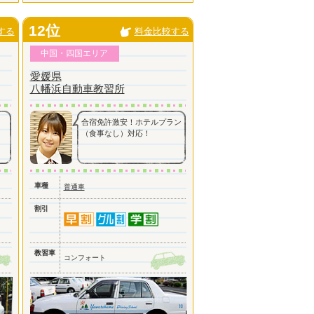
12位
する
料金比較する
中国・四国エリア
愛媛県
八幡浜自動車教習所
合宿免許激安！ホテルプラン
（食事なし）対応！
車種
普通車
割引
教習車
コンフォート