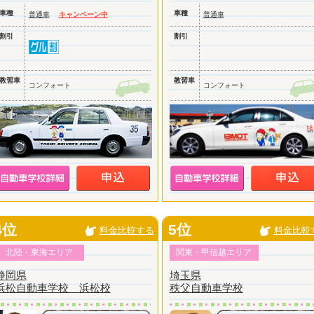
車種
車種
普通車
キャンペーン中
普通車
割引
割引
教習車
教習車
コンフォート
コンフォート
4位
5位
料金比較する
料金比較
北陸・東海エリア
関東・甲信越エリア
静岡県
埼玉県
浜松自動車学校 浜松校
秩父自動車学校