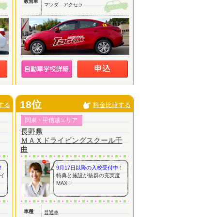
教習車
マツダ アクセラ
18位
する
料金比較する
関東・甲信越エリア
長野県
ＭＡＸドライビングスクール千
曲
！
9月17日以降の入校受付中！
イ
特典と施設が抜群の充実度
MAX！
車種
普通車