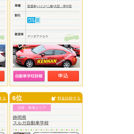
車種
普通車
/
バイク
/
二種
/
大型・準中型
割引
教習車
マツダアクセラ
6位
する
料金比較する
北陸・東海エリア
静岡県
スルガ自動車学校