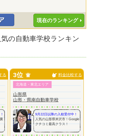
現在のランキング
に人気の自動車学校ランキン
3位
する
料金比較する
北海道・東北エリア
山形県
山形・県南自動車学校
中！
9月22日以降の入校受付中！
褒
人気の山形県米沢市！Google
クチコミ最高クラス！