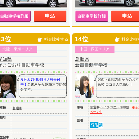
13位
14位
料金比較する
料金比較
北陸・東海エリア
中国・四国エリア
愛知県
鳥取県
がまごおり自動車学校
倉吉自動車学校
夏休み7月8月9月入校受付
関西・山陽方面からのおす
中！
名古屋からJR快速で約40
め校!口コミ人気高い！
分です。
普通車
/
バイク
/
大型・準中型
キャ
車種
車種
普通車
ペーン中
割引
割引
教習車