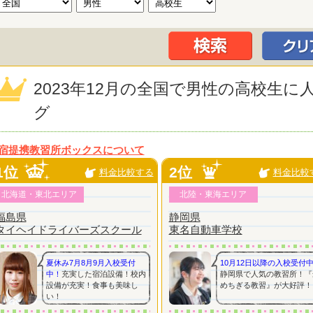
2023年12月の全国で男性の高校生
グ
宿提携教習所ボックスについて
1位
2位
料金比較する
料金比較
北海道・東北エリア
北陸・東海エリア
福島県
静岡県
タイヘイドライバーズスクール
東名自動車学校
夏休み7月8月9月入校受付
10月12日以降の入校受付
中！
充実した宿泊設備！校内
静岡県で人気の教習所！『
設備が充実！食事も美味し
めちぎる教習』が大好評！
い！