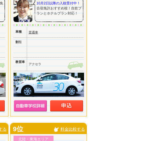
免
10月2日以降の入校受付中！
合宿免許おすすめ校！自炊プ
ランとホテルプラン対応！
車種
普通車
割引
教習車
アクセラ
9位
する
料金比較する
北陸・東海エリア