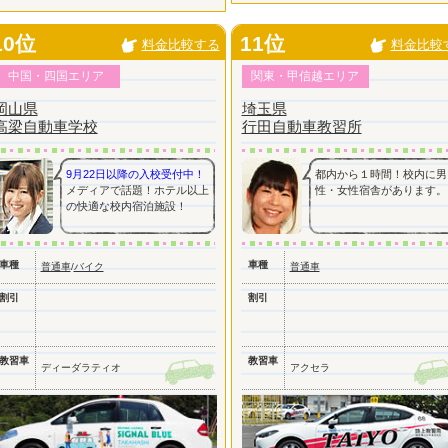
10位
11位
料金比較する
料金比較
中国・四国エリア
関東・甲信越エリア
岡山県
埼玉県
高梁自動車学校
行田自動車教習所
9月22日以降の入校受付中！
都内から１時間！校内に男
メディアで話題！ホテル以上
性・女性宿舎があります。
の快適な校内宿泊施設！
車種
車種
普通車
/
バイク
普通車
割引
割引
教習車
教習車
ディーダラティオ
アクセラ