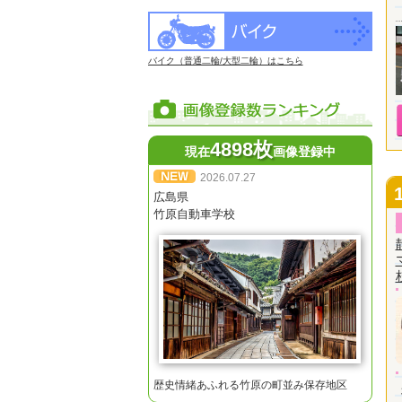
バイク（普通二輪/大型二輪）はこちら
4898枚
現在
画像登録中
2026.07.27
広島県
竹原自動車学校
歴史情緒あふれる竹原の町並み保存地区