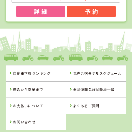
詳 細
予 約
1
1
2
3
位
位
位
位
福島県
タイヘイドライバーズスクール
自動車学校ランキング
免許合宿モデルスケジュール
福島県
山形県
岩手県
タイヘイドライ
山形・県南自動
盛岡南ドライビ
申込から卒業まで
全国運転免許試験場一覧
バーズスクール
車学校
ングスクール
お支払いについて
よくあるご質問
詳 細
詳 細
詳 細
詳 細
予 約
お問い合わせ
予 約
予 約
予 約