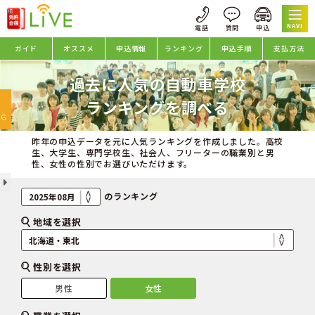
NAVI
ガイド
オススメ
申込情報
ランキング
申込手順
支払方法
過去に人気の自動車学校
oggle
ランキングを調べる
avigation
NG
昨年の申込データを元に人気ランキングを作成しました。高校
生、大学生、専門学校生、社会人、フリーターの職業別と男
性、女性の性別でお選びいただけます。
のランキング
地域を選択
性別を選択
男性
女性