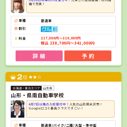
備で充実！
車種
普通車
割引
料金
217,000円～310,000円
税込 238,700円～341,000円
詳 細
予 約
2
位
山形県
山形・県南自動車学校
4月7日以降の入校受付中！
人気の山形県米沢市！
Google口コミ最高クラスですごい！
車種
普通車/バイク/二種/大型・準中型