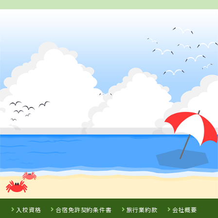
2
位
山形県
山形・県南自動車学校
詳 細
予 約
3
位
岩手県
盛岡南ドライビングスクール
入校資格
合宿免許契約条件書
旅行業約款
会社概要