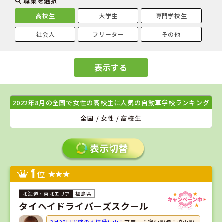
職業を選択
高校生
大学生
専門学校生
社会人
フリーター
その他
表示する
2022年8月の全国で女性の高校生に人気の自動車学校ランキング
全国 / 女性 / 高校生
1
位
福島県
タイヘイドライバーズスクール
3月28日以降の入校受付中！
充実した宿泊設備！校内設