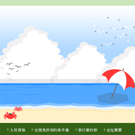
2
位
福島県
富久山自動車学校
詳 細
予 約
3
位
山形県
米沢ドライビングスクール
入校資格
合宿免許契約条件書
旅行業約款
会社概要