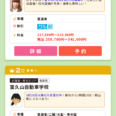
泊設備！校内設備が充実！食事も美味しい！
車種
普通車
割引
料金
217,000円～310,000円
税込 238,700円～341,000円
詳 細
予 約
2
位
福島県
富久山自動車学校
9月20日以降の入校受付中！
都内から1時間20分！郡山
駅にスタバあり!
車種
普通車/二種/大型・準中型