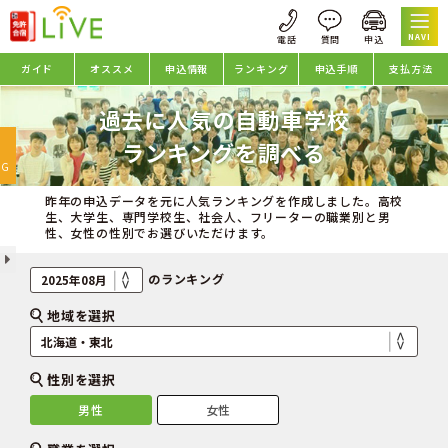
NAVI
ガイド
オススメ
申込情報
ランキング
申込手順
支払方法
過去に人気の自動車学校
oggle
ランキングを調べる
avigation
NG
昨年の申込データを元に人気ランキングを作成しました。高校
生、大学生、専門学校生、社会人、フリーターの職業別と男
性、女性の性別でお選びいただけます。
のランキング
地域を選択
性別を選択
男性
女性