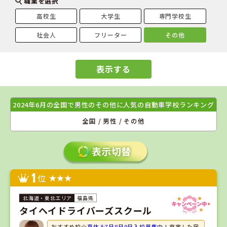
職業を選択
高校生
大学生
専門学校生
社会人
フリーター
その他
表示する
2024年6月の全国で男性のその他に人気の自動車学校ランキング
全国 / 男性 / その他
1
位
福島県
タイヘイドライバーズスクール
おすすめ校☆
夏休み7月8月9月入校募集中！
充実した宿