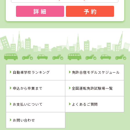
詳 細
予 約
1
1
2
3
位
位
位
位
福島県
タイヘイドライバーズスクール
福島県
自動車学校ランキング
免許合宿モデルスケジュール
富久山自動車学
校
福島県
山形県
タイヘイドライ
米沢ドライビン
申込から卒業まで
全国運転免許試験場一覧
バーズスクール
グスクール
お支払いについて
よくあるご質問
詳 細
詳 細
詳 細
詳 細
予 約
お問い合わせ
予 約
予 約
予 約