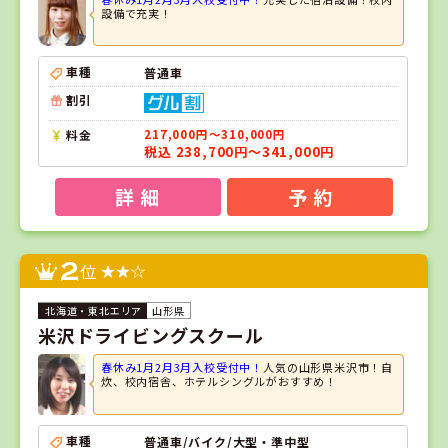
設備で充実！
車種
普通車
割引
料金
217,000円～310,000円
税込 238,700円～341,000円
詳 細
予 約
2
位
山形県
米沢ドライビングスクール
春休み1月2月3月入校受付中！
人気の山形県米沢市！自
炊、校内宿舎、ホテルシングルがおすすめ！
車種
普通車/バイク/大型・準中型