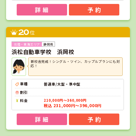
詳 細
予 約
20
位
静岡県
浜松自動車学校 浜岡校
新校舎完成！シングル・ツイン、カップルプランにも対
応！
車種
普通車/大型・準中型
割引
料金
210,000円～360,000円
税込 231,000円～396,000円
詳 細
予 約