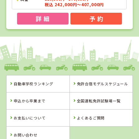
税込 242,000円～407,000円
詳 細
予 約
1
1
2
3
位
位
位
位
福島県
タイヘイドライバーズスクール
自動車学校ランキング
免許合宿モデルスケジュール
福島県
山形県
静岡県
タイヘイドライ
米沢ドライビン
東名自動車学校
申込から卒業まで
全国運転免許試験場一覧
バーズスクール
グスクール
お支払いについて
よくあるご質問
詳 細
詳 細
詳 細
詳 細
予 約
お問い合わせ
予 約
予 約
予 約