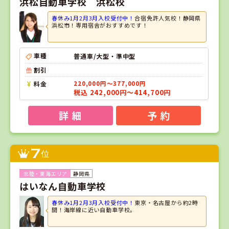
浜松自動車学校 浜松校
春休み1月2月3月入校受付中！
合宿免許人気校！静岡県
浜松市！専用宿舎がおすすめです！
車種
普通車/大型・準中型
割引
料金
220,000円～377,000円
税込 242,000円～414,700円
詳 細
予 約
7
位
静岡県
はいなん自動車学校
春休み1月2月3月入校受付中！
東京・名古屋から約2時
間！海岸線に近い自動車学校。