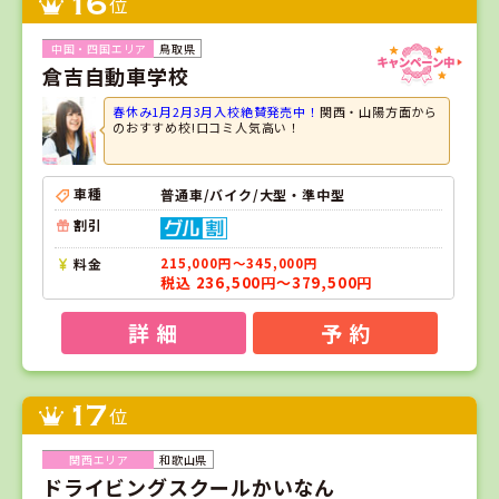
16
位
鳥取県
倉吉自動車学校
春休み1月2月3月入校絶賛発売中！
関西・山陽方面から
のおすすめ校!口コミ人気高い！
車種
普通車/バイク/大型・準中型
割引
料金
215,000円～345,000円
税込 236,500円～379,500円
詳 細
予 約
17
位
和歌山県
ドライビングスクールかいなん