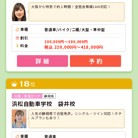
大阪から特急で約１時間！全宿舎無線LAN対応！
車種
普通車/バイク/二種/大型・準中型
割引
200,000円～380,000円
料金
税込 220,000円～418,000円
詳 細
予 約
18
位
静岡県
浜松自動車学校 袋井校
人気の静岡県で合宿免許。シングル・ツイン対応！ホテ
ルプランもあり！
車種
普通車