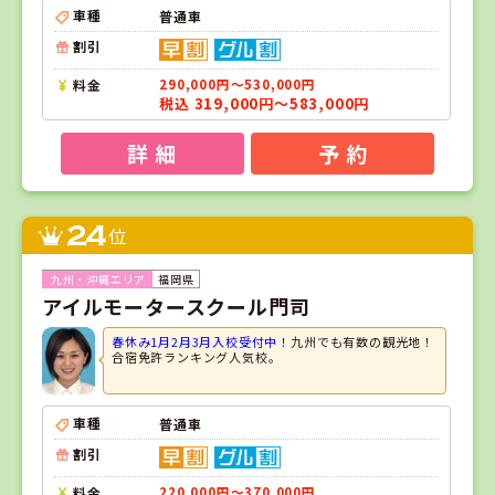
車種
普通車
割引
料金
290,000円～530,000円
税込 319,000円～583,000円
詳 細
予 約
24
位
福岡県
アイルモータースクール門司
春休み1月2月3月入校受付中！
九州でも有数の観光地！
合宿免許ランキング人気校。
車種
普通車
割引
料金
220,000円～370,000円