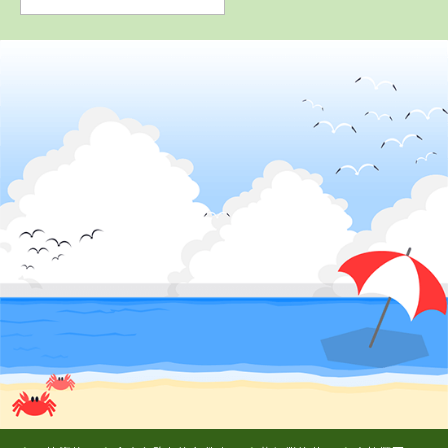
2
位
4
5
6
位
位
位
山形県
米沢ドライビングスクール
佐賀県
静岡県
静岡県
虹の松原自動車
スルガ自動車学
浜松自動車学
学校
校
校 浜松校
詳 細
詳 細
詳 細
詳 細
予 約
予 約
予 約
予 約
3
位
7
8
9
位
位
位
静岡県
東名自動車学校