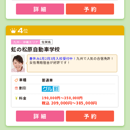
詳 細
予 約
4
位
佐賀県
虹の松原自動車学校
春休み1月2月3月入校受付中！
九州で人気の合宿免許！
女性専用宿舎が好評です！
車種
普通車
割引
料金
190,000円～350,000円
税込 209,000円～385,000円
詳 細
予 約