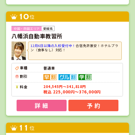
10
位
愛媛県
八幡浜自動車教習所
12月6日以降の入校受付中！
合宿免許激安！ホテルプラ
ン（食事なし）対応！
車種
普通車
割引
料金
204,545円～341,818円
税込 225,000円～376,000円
詳 細
予 約
11
位