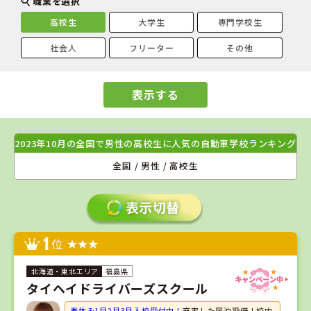
職業を選択
高校生
大学生
専門学校生
社会人
フリーター
その他
表示する
2023年10月の全国で男性の高校生に人気の自動車学校ランキング
全国 / 男性 / 高校生
1
位
福島県
タイヘイドライバーズスクール
春休み1月2月3月入校受付中！
充実した宿泊設備！校内