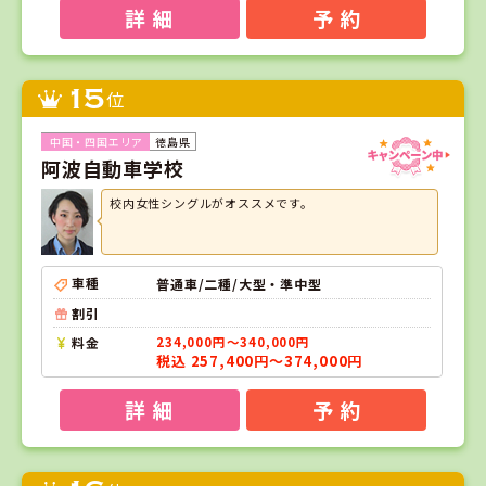
詳 細
予 約
15
位
徳島県
阿波自動車学校
校内女性シングルがオススメです。
車種
普通車/二種/大型・準中型
割引
料金
234,000円～340,000円
税込 257,400円～374,000円
詳 細
予 約