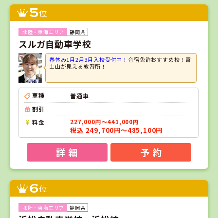
5
位
静岡県
スルガ自動車学校
春休み1月2月3月入校受付中！
合宿免許おすすめ校！富
士山が見える教習所！
車種
普通車
割引
料金
227,000円～441,000円
税込 249,700円～485,100円
詳 細
予 約
6
位
静岡県