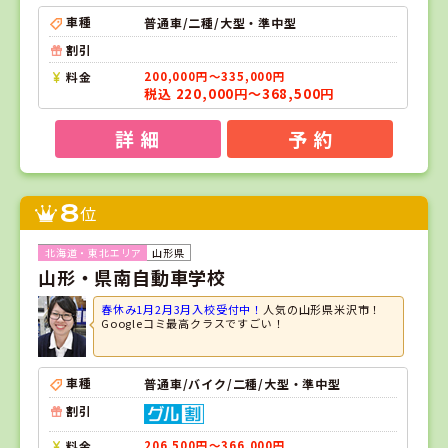
車種
普通車/二種/大型・準中型
割引
料金
200,000円～335,000円
税込 220,000円～368,500円
詳 細
予 約
8
位
山形県
山形・県南自動車学校
春休み1月2月3月入校受付中！
人気の山形県米沢市！
Googleコミ最高クラスですごい！
車種
普通車/バイク/二種/大型・準中型
割引
料金
206,500円～366,000円