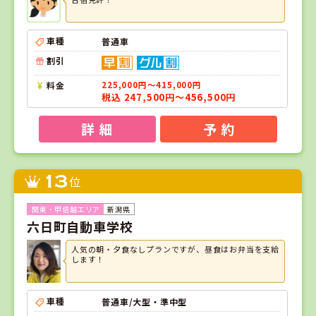
車種
普通車
割引
料金
225,000円～415,000円
税込 247,500円～456,500円
詳 細
予 約
13
位
新潟県
六日町自動車学校
人気の朝・夕食なしプランですが、昼食はお弁当を支給
します！
車種
普通車/大型・準中型