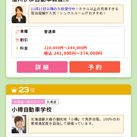
11月21日以降の入校受付中！
ホテル以上の充実すぎる
宿泊設備が人気！シングルルームがおすすめ！
車種
普通車
割引
料金
220,000円～340,000円
税込 242,000円～374,000円
詳 細
予 約
23
位
北海道
小樽自動車学校
北海道最大級の観光地『小樽』で免許合宿。100％のお
客様満足度を目指して頑張っています。