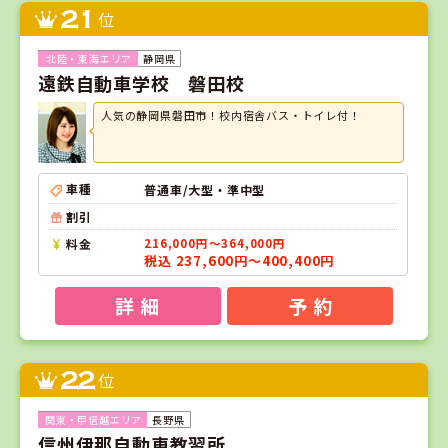
21
位
静岡県
遠鉄自動車学校 磐田校
人気の静岡県磐田市！校内宿舎バス・トイレ付！
車種
普通車/大型・準中型
割引
料金
216,000円～364,000円
税込 237,600円～400,400円
詳 細
予 約
22
位
長野県
信州伊那自動車教習所