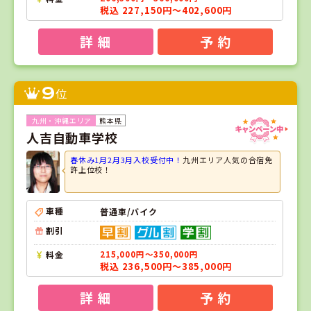
税込 227,150円～402,600円
詳 細
予 約
9
位
熊本県
人吉自動車学校
春休み1月2月3月入校受付中！
九州エリア人気の合宿免
許上位校！
車種
普通車/バイク
割引
料金
215,000円～350,000円
税込 236,500円～385,000円
詳 細
予 約