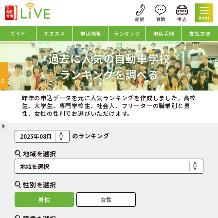
NAVI
ガイド
オススメ
申込情報
ランキング
申込手順
支払方法
過去に人気の自動車学校
oggle
ランキングを調べる
avigation
NG
昨年の申込データを元に人気ランキングを作成しました。高校
生、大学生、専門学校生、社会人、フリーターの職業別と男
性、女性の性別でお選びいただけます。
のランキング
地域を選択
性別を選択
男性
女性