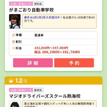
愛知県
がまごおり自動車学校
春休み1月2月3月入校受付中！
名古屋からJR快速で約40
分です。
車種
普通車
割引
料金
242,000円～347,000円
税込 266,200円～381,700円
詳 細
予 約
12
位
静岡県
マジオドライバーズスクール熱海校
夏は海水浴場や観光スポットが多い人気の静岡県熱海で
合宿免許！