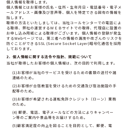
個人情報を取得します。
個人情報とはお客様の氏名・住所・生年月日・電話番号・電子メ
ールアドレス・画像及び音声等、個人を特定できる固有の情報を
指します。
取得の方法といたしましては、当社コールセンターでの電話によ
る取得、弊社の運営するＷＥＢサイトでの取得、代理店に設置の
お申し込み用紙による取得がございます。個人情報の登録が発生
するWebページでは、第三者への情報の漏洩や改ざんのリスクを
防ぐことができるSSL (Secure Socket Layer)暗号化通信を採用
しております。
2．個人情報に関する法令や指針、規範について
当社が取得したお客様の個人情報は、次の目的で利用します。
(1)お客様が当社のサービスを受けるための書類の送付や諸
連絡のため。
(2)お客様が合宿教習を受けるための交通及び宿泊施設の手
配等のため。
(3)お客様が希望される運転免許クレジット（ローン）業務
のため。
(4) 郵便、電話、電子メールなどの方法によりキャンペー
ン等のご案内や景品等をお届けするため。
(5)顧客満足度の向上を図ることを目的として、郵便、電