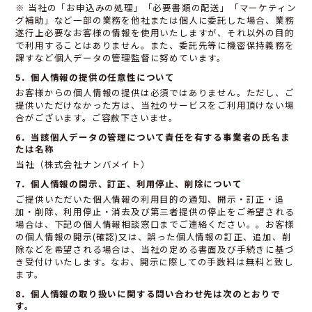
※ 当社の「お申込みの処理」「必要書類の配送」「マーケティン
グ補助」など一部の業務を他社または個人に委託した場合、業務
遂行上必要なお客様の情報を使用いたしますが、それ以外の目的
で利用することはありません。また、委託先等に機密保持義務を
課すなど個人データの管理監督に努めています。
5．個人情報の提供の任意性について
お客様からの個人情報の提供は必須ではありません。ただし、ご
提供いただけなかった方は、当社のサービスをご利用頂けない場
合がございます。ご容赦下さいませ。
6．当該個人データの管理について責任を有する事業者の氏名ま
たは名称
当社（株式会社ナンバメイト）
7．個人情報の開示、訂正、利用停止、削除について
ご提供いただいた個人情報の利用目的の通知、開示・訂正・追
加・削除、利用停止・消去及び第三者提供の停止をご希望される
場合は、下記の個人情報相談窓口までご連絡ください。。お客様
の個人情報の開示(確認)又は、誤った個人情報の訂正、追加、削
除などを希望される場合は、当社の定める書面及び手続きに基づ
き受付けいたします。なお、開示に際しての手数料は無料と致し
ます。
8．個人情報の取り扱いに関する問い合わせ先は次のとおりで
す。