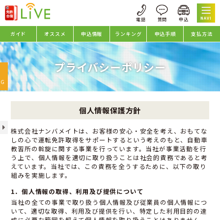
NAVI
ガイド
オススメ
申込情報
ランキング
申込手順
支払方法
プライバシーポリシー
oggle
avigation
NG
個人情報保護方針
株式会社ナンバメイトは、お客様の安心・安全を考え、おもてな
しの心で運転免許取得をサポートするという考えのもと、自動車
教習所の斡旋に関する事業を行っています。当社が事業活動を行
う上で、個人情報を適切に取り扱うことは社会的責務であると考
えています。当社では、この責務を全うするために、以下の取り
組みを実施します。
1．個人情報の取得、利用及び提供について
当社の全ての事業で取り扱う個人情報及び従業員の個人情報につ
いて、適切な取得、利用及び提供を行い、特定した利用目的の達
成に必要な範囲を超えて個人情報を取り扱うことはありません。