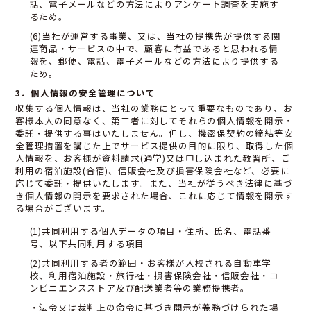
話、電子メールなどの方法によりアンケート調査を実施す
るため。
(6)当社が運営する事業、又は、当社の提携先が提供する関
連商品・サービスの中で、顧客に有益であると思われる情
報を、郵便、電話、電子メールなどの方法により提供する
ため。
3．個人情報の安全管理について
収集する個人情報は、当社の業務にとって重要なものであり、お
客様本人の同意なく、第三者に対してそれらの個人情報を開示・
委託・提供する事はいたしません。但し、機密保契約の締結等安
全管理措置を講じた上でサービス提供の目的に限り、取得した個
人情報を、お客様が資料請求(通学)又は申し込まれた教習所、ご
利用の宿泊施設(合宿)、信販会社及び損害保険会社など、必要に
応じて委託・提供いたします。また、当社が従うべき法律に基づ
き個人情報の開示を要求された場合、これに応じて情報を開示す
る場合がございます。
(1)共同利用する個人データの項目・住所、氏名、電話番
号、以下共同利用する項目
(2)共同利用する者の範囲・お客様が入校される自動車学
校、利用宿泊施設・旅行社・損害保険会社・信販会社・コ
ンビニエンスストア及び配送業者等の業務提携者。
・法令又は裁判上の命令に基づき開示が義務づけられた場