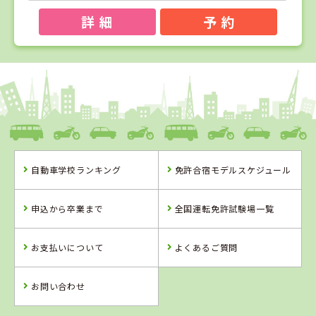
詳 細
予 約
1
1
2
3
位
位
位
位
福島県
タイヘイドライバーズスクール
自動車学校ランキング
免許合宿モデルスケジュール
福島県
山形県
北海道
タイヘイドライ
山形・県南自動
苫小牧中野自動
申込から卒業まで
全国運転免許試験場一覧
バーズスクール
車学校
車学校
お支払いについて
よくあるご質問
詳 細
詳 細
詳 細
詳 細
予 約
お問い合わせ
予 約
予 約
予 約
2
位