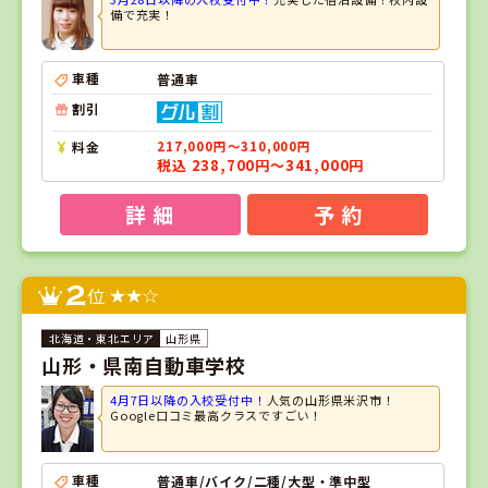
備で充実！
車種
普通車
割引
料金
217,000円～310,000円
税込 238,700円～341,000円
詳 細
予 約
2
位
山形県
山形・県南自動車学校
4月7日以降の入校受付中！
人気の山形県米沢市！
Google口コミ最高クラスですごい！
車種
普通車/バイク/二種/大型・準中型