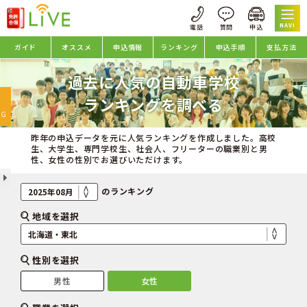
NAVI
ガイド
オススメ
申込情報
ランキング
申込手順
支払方法
過去に人気の自動車学校
oggle
ランキングを調べる
avigation
NG
昨年の申込データを元に人気ランキングを作成しました。高校
生、大学生、専門学校生、社会人、フリーターの職業別と男
性、女性の性別でお選びいただけます。
のランキング
地域を選択
性別を選択
男性
女性