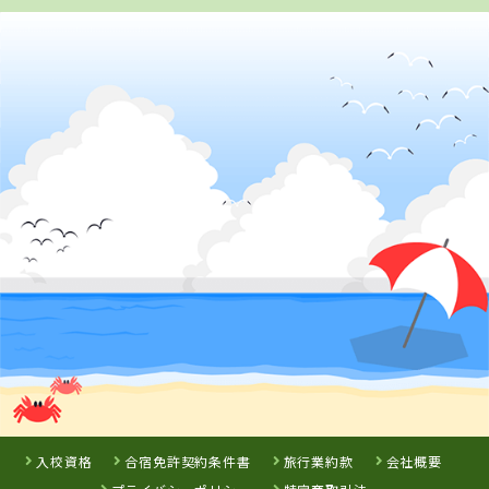
山形県
山形・県南自動車学校
詳 細
予 約
3
位
北海道
苫小牧中野自動車学校
入校資格
合宿免許契約条件書
旅行業約款
会社概要