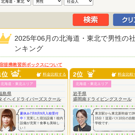
2025年06月の北海道・東北で男性
ンキング
宿提携教習所ボックスについて
1位
2位
料金比較する
料金比較
北海道・東北エリア
北海道・東北エリア
福島県
岩手県
タイヘイドライバーズスクール
盛岡南ドライビングスクール
夏休み7月8月9月入校受付
東京駅から東北新幹線で2
中！
充実した宿泊設備！校内
15分！送迎バス10分の自
設備が充実！食事も美味し
学校です.
い！