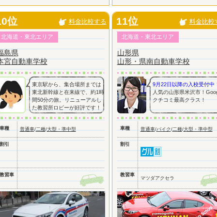
10位
11位
料金比較する
料金比較
北海道・東北エリア
北海道・東北エリア
福島県
山形県
本宮自動車学校
山形・県南自動車学校
東京駅から、集合場所までは
9月22日以降の入校受付中
東北新幹線と在来線で、約1時
人気の山形県米沢市！Goog
間50分の旅。リニューアルし
クチコミ最高クラス！
た教習所ロビーが好評です！
車種
車種
普通車
/
二種
/
大型・準中型
普通車
/
バイク
/
二種
/
大型・準中型
割引
割引
教習車
教習車
マツダアクセラ