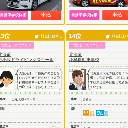
13位
14位
料金比較する
料金比較
北海道・東北エリア
北海道・東北エリア
北海道
北海道
苫小牧ドライビングスクール
小樽自動車学校
大型免許、二種免許のことな
北海道最大級の観光地『小
らおまかせください！往復飛
樽』で免許合宿。100％の
行機補助サービス！※普通車
客様満足度を目指して頑張
の取り扱いはありません
ています。
車種
車種
二種
/
大型・準中型
普通車
割引
割引
教習車
教習車