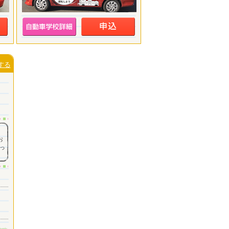
する
お
っ