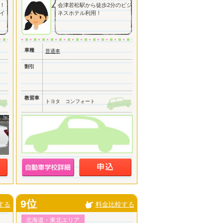
！
会津若松駅から徒歩2分のビジ
イ
ネスホテル利用！
車種
普通車
割引
教習車
トヨタ コンフォート
9位
する
料金比較する
北海道・東北エリア