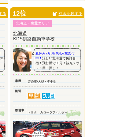
12位
する
料金比較する
北海道・東北エリア
北海道
KDS釧路自動車学校
！
夏休み7月8月9月入校受付
le
中！
涼しい北海道で免許合
宿！飛行機で90分！観光スポ
ット目白押し！
車種
普通車
/
大型・準中型
割引
教習車
トヨタ カローラフィルダー