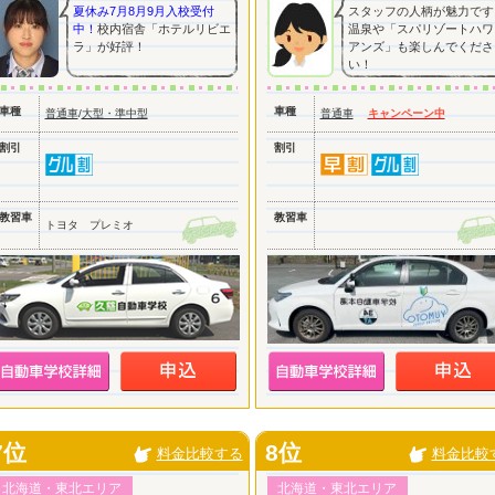
夏休み7月8月9月入校受付
スタッフの人柄が魅力です
中！
校内宿舎「ホテルリビエ
温泉や「スパリゾートハワ
ラ」が好評！
アンズ」も楽しんでくださ
い！
車種
車種
普通車
/
大型・準中型
普通車
キャンペーン中
割引
割引
教習車
教習車
トヨタ プレミオ
7位
8位
料金比較する
料金比較
北海道・東北エリア
北海道・東北エリア