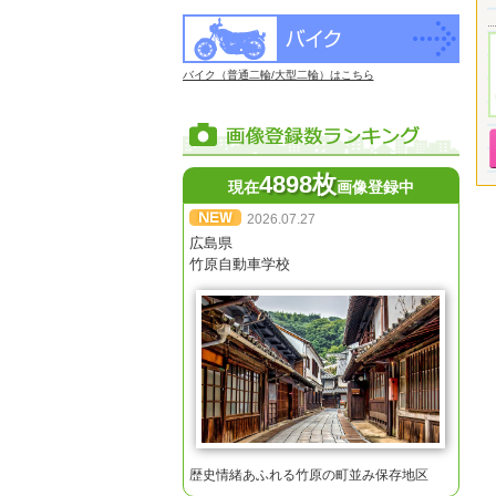
バイク（普通二輪/大型二輪）はこちら
4898枚
現在
画像登録中
2026.07.27
広島県
竹原自動車学校
歴史情緒あふれる竹原の町並み保存地区