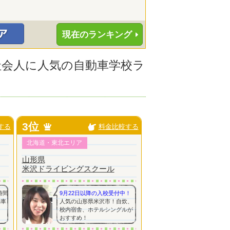
現在のランキング
の社会人に人気の自動車学校ラ
3位
する
料金比較する
北海道・東北エリア
山形県
米沢ドライビングスクール
時間
9月22日以降の入校受付中！
動車
人気の山形県米沢市！自炊、
校内宿舎、ホテルシングルが
おすすめ！