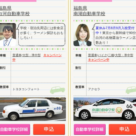
福島県
福島県
白河自動車学校
南湖自動車学校
学校・宿泊先周辺には飲食店
夏休み7月8月9月入校受付
が多く、ラーメン探訪もおも
中！
東京から新幹線で90
しろい！
白河の名物醤油ラーメン店
数あり！
普通車
/
大型・準中型
キャンペーン
普通車
/
バイク
/
二種
/
大型・準中型
車種
車種
中
キャンペーン中
割引
割引
教習車
教習車
トヨタコンフォート
アクセラ