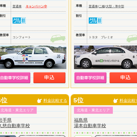
車種
車種
普通車
キャンペーン中
普通車
/
二種
/
大型・準中型
割引
割引
教習車
教習車
コンフォート
トヨタ プレミオ
4位
5位
料金比較する
料金比較
北海道・東北エリア
北海道・東北エリア
岩手県
福島県
久慈自動車学校
湯本自動車学校