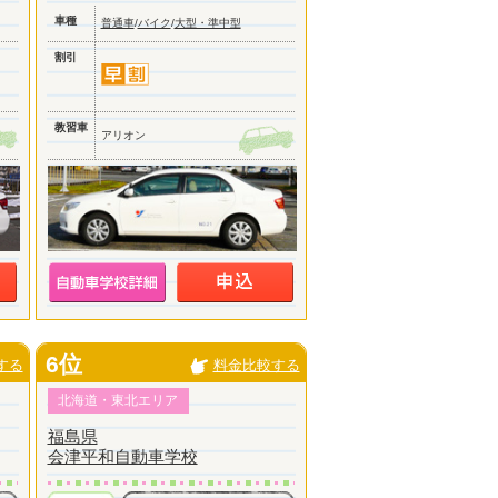
車種
普通車
/
バイク
/
大型・準中型
割引
教習車
アリオン
6位
する
料金比較する
北海道・東北エリア
福島県
会津平和自動車学校