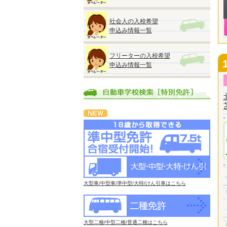
社会人の入校希望
申込み情報一覧
フリーターの入校希望
申込み情報一覧
大型車/中型車/準中型/大特/けん引車はこちら
大型二種/中型二種/普通二種はこちら