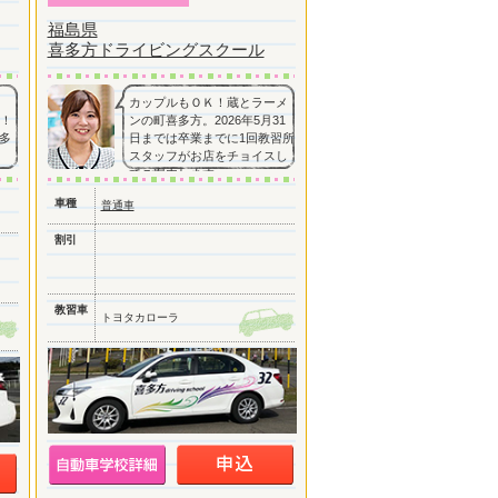
福島県
喜多方ドライビングスクール
カップルもＯＫ！蔵とラーメ
分！
ンの町喜多方。2026年5月31
多
日までは卒業までに1回教習所
スタッフがお店をチョイスし
てご案内します。
車種
普通車
割引
教習車
トヨタカローラ