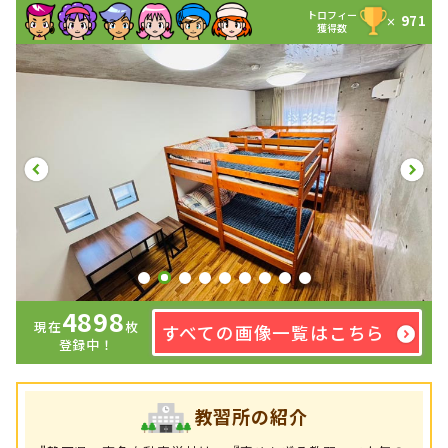
トロフィー
971
×
獲得数
4898
現在
枚
すべての画像一覧はこちら
登録中！
教習所の紹介