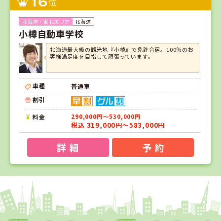
16
位
北海道
小樽自動車学校
北海道最大級の観光地『小樽』で免許合宿。100％のお
客様満足度を目指して頑張っています。
車種
普通車
割引
料金
290,000円～530,000円
税込 319,000円～583,000円
詳 細
予 約
1
1
2
3
位
位
位
位
福島県
タイヘイドライバーズスクール