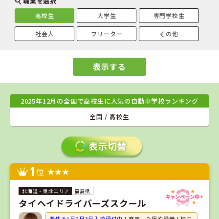
職業を選択
高校生
大学生
専門学校生
社会人
フリーター
その他
表示する
2025年12月の全国で高校生に人気の自動車学校ランキング
全国 / 高校生
1
位
福島県
タイヘイドライバーズスクール
春休み1月2月3月入校受付中！
充実した宿泊設備！校内