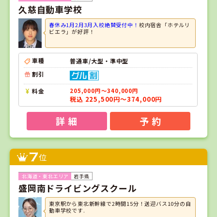
久慈自動車学校
春休み1月2月3月入校絶賛受付中！
校内宿舎「ホテルリ
ビエラ」が好評！
車種
普通車/大型・準中型
割引
料金
205,000円～340,000円
税込 225,500円～374,000円
詳 細
予 約
7
位
岩手県
盛岡南ドライビングスクール
東京駅から東北新幹線で2時間15分！送迎バス10分の自
動車学校です.