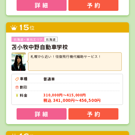
詳 細
予 約
15
位
北海道
苫小牧中野自動車学校
札幌から近い！往復飛行機代補助サービス！
車種
普通車
割引
料金
310,000円～415,000円
税込 341,000円～456,500円
詳 細
予 約