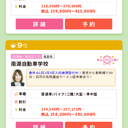
料金
218,000円～376,000円
税込 239,800円～413,600円
詳 細
予 約
9
位
福島県
南湖自動車学校
春休み1月2月3月入校絶賛受付中！
東京から新幹線で90
分！白河の名物醤油ラーメン店多数あり！
車種
普通車/バイク/二種/大型・準中型
割引
料金
234,545円～357,272円
税込 258,000円～393,000円
詳 細
予 約