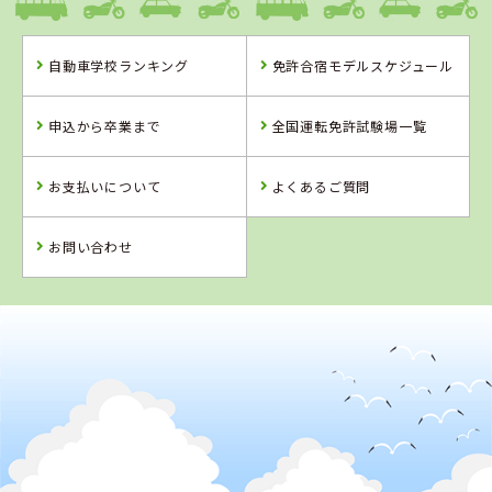
自動車学校ランキング
免許合宿モデルスケジュール
福島県
山形県
山形県
タイヘイドライ
米沢ドライビン
山形・県南自動
申込から卒業まで
全国運転免許試験場一覧
バーズスクール
グスクール
車学校
お支払いについて
よくあるご質問
詳 細
詳 細
詳 細
詳 細
予 約
お問い合わせ
予 約
予 約
予 約
2
位
4
5
6
位
位
位
山形県
米沢ドライビングスクール
福島県
福島県
湯本自動車学校
富久山自動車学