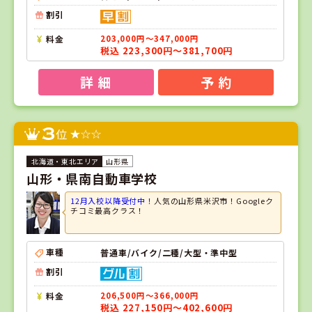
割引
料金
203,000円～347,000円
税込 223,300円～381,700円
詳 細
予 約
3
位
山形県
山形・県南自動車学校
12月入校以降受付中！
人気の山形県米沢市！Googleク
チコミ最高クラス！
車種
普通車/バイク/二種/大型・準中型
割引
料金
206,500円～366,000円
税込 227,150円～402,600円