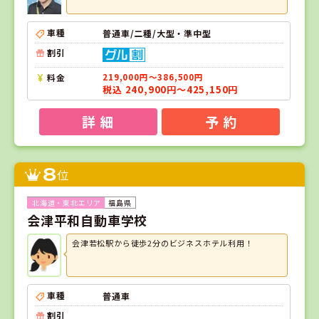
車種
普通車/二種/大型・準中型
割引
料金
219,000円～386,500円
税込 240,900円～425,150円
詳 細
予 約
8
位
福島県
会津平和自動車学校
会津若松駅から徒歩2分のビジネスホテル利用！
車種
普通車
割引