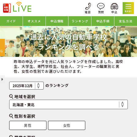
NAVI
ガイド
オススメ
申込情報
ランキング
申込手順
支払方法
過去に人気の自動車学校
oggle
ランキングを調べる
avigation
NG
昨年の申込データを元に人気ランキングを作成しました。高校
生、大学生、専門学校生、社会人、フリーターの職業別と男
性、女性の性別でお選びいただけます。
のランキング
地域を選択
性別を選択
男性
女性