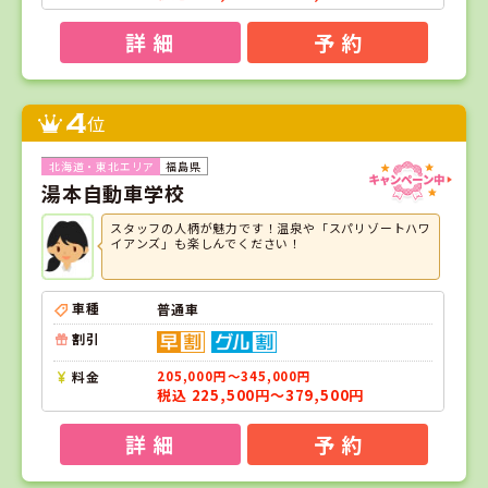
詳 細
予 約
4
位
福島県
湯本自動車学校
スタッフの人柄が魅力です！温泉や「スパリゾートハワ
イアンズ」も楽しんでください！
車種
普通車
割引
料金
205,000円～345,000円
税込 225,500円～379,500円
詳 細
予 約