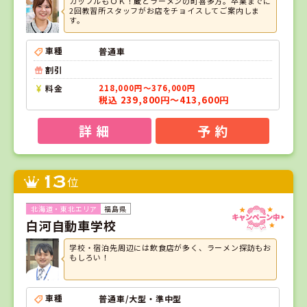
カップルもＯＫ！蔵とラーメンの町喜多方。卒業までに
2回教習所スタッフがお店をチョイスしてご案内しま
す。
車種
普通車
割引
料金
218,000円～376,000円
税込 239,800円～413,600円
詳 細
予 約
13
位
福島県
白河自動車学校
学校・宿泊先周辺には飲食店が多く、ラーメン探訪もお
もしろい！
車種
普通車/大型・準中型