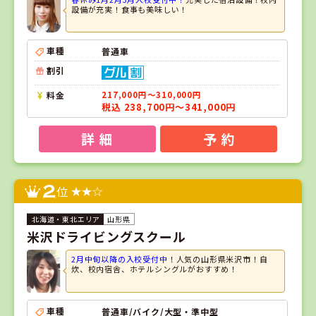
設備が充実！食事も美味しい！
車種
普通車
割引
料金
217,000円～310,000円
税込 238,700円～341,000円
詳 細
予 約
2
位
山形県
米沢ドライビングスクール
2月中旬以降の入校受付中！
人気の山形県米沢市！自
炊、校内宿舎、ホテルシングルがおすすめ！
車種
普通車/バイク/大型・準中型