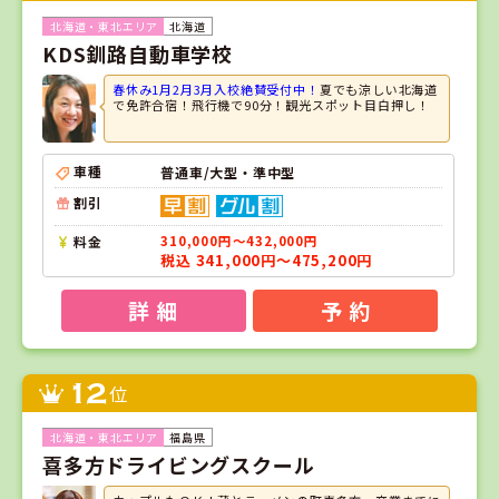
北海道
KDS釧路自動車学校
春休み1月2月3月入校絶賛受付中！
夏でも涼しい北海道
で免許合宿！飛行機で90分！観光スポット目白押し！
車種
普通車/大型・準中型
割引
料金
310,000円～432,000円
税込 341,000円～475,200円
詳 細
予 約
12
位
福島県
喜多方ドライビングスクール