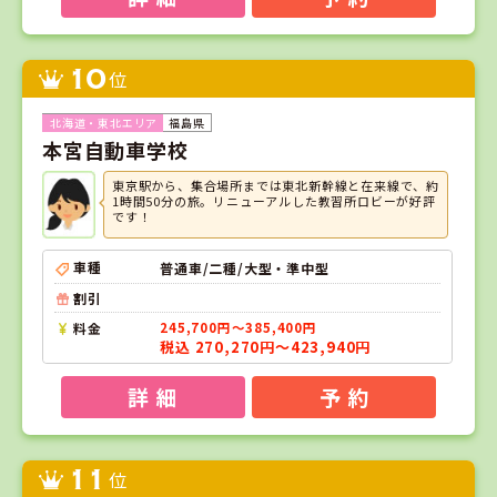
10
位
福島県
本宮自動車学校
東京駅から、集合場所までは東北新幹線と在来線で、約
1時間50分の旅。リニューアルした教習所ロビーが好評
です！
車種
普通車/二種/大型・準中型
割引
料金
245,700円～385,400円
税込 270,270円～423,940円
詳 細
予 約
11
位