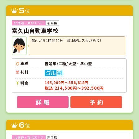
5
位
福島県
富久山自動車学校
都内から1時間20分！郡山駅にスタバあり!
車種
普通車/二種/大型・準中型
割引
料金
195,000円～356,818円
税込 214,500円～392,500円
詳 細
予 約
6
位
岩手県