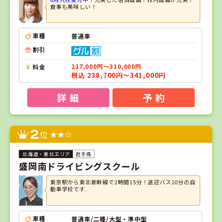
食事も美味しい！
車種
普通車
割引
料金
217,000円～310,000円
税込 238,700円～341,000円
詳 細
予 約
2
位
岩手県
盛岡南ドライビングスクール
東京駅から東北新幹線で2時間15分！送迎バス10分の自
動車学校です.
車種
普通車/二種/大型・準中型