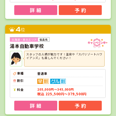
詳 細
予 約
4
位
福島県
湯本自動車学校
スタッフの人柄が魅力です！温泉や「スパリゾートハワ
イアンズ」も楽しんでください！
車種
普通車
割引
料金
205,000円～345,000円
税込 225,500円～379,500円
詳 細
予 約