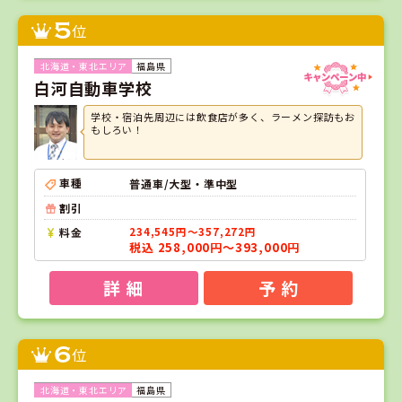
5
位
福島県
白河自動車学校
学校・宿泊先周辺には飲食店が多く、ラーメン探訪もお
もしろい！
車種
普通車/大型・準中型
割引
料金
234,545円～357,272円
税込 258,000円～393,000円
詳 細
予 約
6
位
福島県