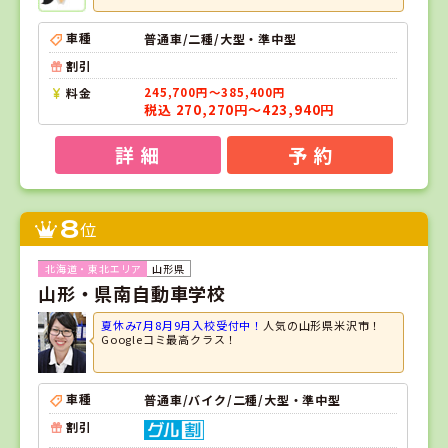
車種
普通車/二種/大型・準中型
割引
料金
245,700円～385,400円
税込 270,270円～423,940円
詳 細
予 約
8
位
山形県
山形・県南自動車学校
夏休み7月8月9月入校受付中！
人気の山形県米沢市！
Googleコミ最高クラス！
車種
普通車/バイク/二種/大型・準中型
割引