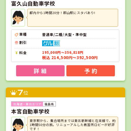
富久山自動車学校
都内から1時間20分！郡山駅にスタバあり!
車種
普通車/二種/大型・準中型
割引
料金
195,000円～356,818円
税込 214,500円～392,500円
詳 細
予 約
7
位
福島県
本宮自動車学校
東京駅から、集合場所までは東北新幹線と在来線で、約
1時間50分の旅。リニューアルした教習所ロビーが好評
です！