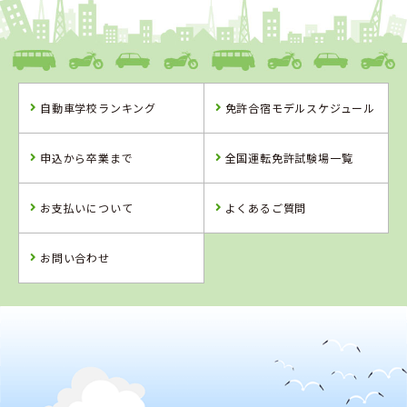
福島県
タイヘイドライバーズスクール
自動車学校ランキング
免許合宿モデルスケジュール
福島県
岩手県
岩手県
タイヘイドライ
盛岡南ドライビ
久慈自動車学校
申込から卒業まで
全国運転免許試験場一覧
バーズスクール
ングスクール
お支払いについて
よくあるご質問
詳 細
詳 細
詳 細
詳 細
予 約
お問い合わせ
予 約
予 約
予 約
2
位
4
5
6
位
位
位
岩手県
盛岡南ドライビングスクール