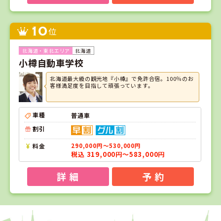
10
位
北海道
小樽自動車学校
北海道最大級の観光地『小樽』で免許合宿。100％のお
客様満足度を目指して頑張っています。
車種
普通車
割引
料金
290,000円～530,000円
税込 319,000円～583,000円
詳 細
予 約
1
1
2
3
位
位
位
位