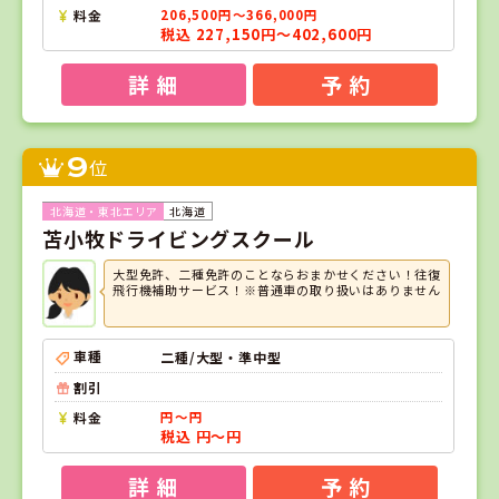
料金
206,500円～366,000円
税込 227,150円～402,600円
詳 細
予 約
9
位
北海道
苫小牧ドライビングスクール
大型免許、二種免許のことならおまかせください！往復
飛行機補助サービス！※普通車の取り扱いはありません
車種
二種/大型・準中型
割引
料金
円～円
税込 円～円
詳 細
予 約