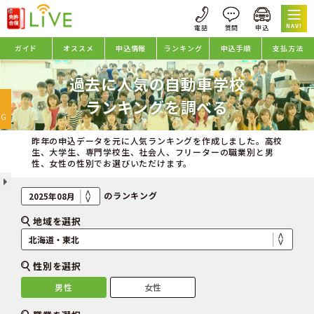
NAVI
ガイド
オススメ
申込情報
ランキング
申込手順
支払方法
過去に人気の自動車学校
oggle
ランキングを調べる
avigation
NG
昨年の申込データを元に人気ランキングを作成しました。高校
生、大学生、専門学校生、社会人、フリーターの職業別と男
性、女性の性別でお選びいただけます。
のランキング
地域を選択
性別を選択
男性
女性