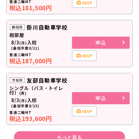
普通二輪MT
KEEP
税込181,500円
掛川自動車学校
静岡県
相部屋
申込
8/3
入校
(月)
(最短卒業8/11)
普通二輪MT
KEEP
税込187,000円
友部自動車学校
茨城県
シングル（バス・トイレ
付）
(男)
申込
8/3
入校
(月)
(最短卒業8/13)
KEEP
普通二輪MT
税込193,600円
もっと見る