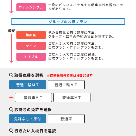
一般のビジネスホテルや自動車学校直営のホテ
ホテルシングル
ルがあります。
グループのお得プラン
他の合宿生と同じ部屋に宿泊。
相部屋
グループ・団体の予約の場合がおすすめ。
ご友人２人で同じ部屋に宿泊。
ツイン
自炊プラン・ホテルプランも含む。
ご友人 3 人で同じ部屋に宿泊。
トリプル
自炊プラン・ホテルプランも含む。
取得車種を選択
※同時教習希望者は複数選択可
普通二輪ＭＴ
普通二輪ＡＴ
普通車ＡＴ
普通車ＭＴ
お持ちの免許を選択
免許なし・原付
普通車
行きたい入校日を選択