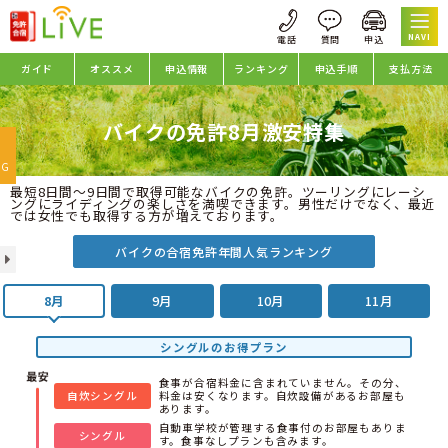
NAVI
ガイド
オススメ
申込情報
ランキング
申込手順
支払方法
バイクの免許8月激安特集
oggle
avigation
NG
最短8日間～9日間で取得可能なバイクの免許。ツーリングにレーシ
ングにライディングの楽しさを満喫できます。男性だけでなく、最近
では女性でも取得する方が増えております。
バイクの合宿免許年間人気ランキング
8月
9月
10月
11月
シングルのお得プラン
食事が合宿料金に含まれていません。その分、
自炊シングル
料金は安くなります。自炊設備があるお部屋も
あります。
自動車学校が管理する食事付のお部屋もありま
シングル
す。食事なしプランも含みます。