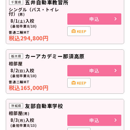
五井自動車教習所
千葉県
シングル（バス・トイレ
付）
(男)
申込
8/1
入校
(土)
(最短卒業8/10)
KEEP
普通二輪MT
税込294,800円
カーアカデミー那須高原
栃木県
相部屋
申込
8/2
入校
(日)
(最短卒業8/10)
普通二輪MT
KEEP
税込165,000円
友部自動車学校
茨城県
相部屋
(男)
申込
8/3
入校
(月)
(最短卒業8/13)