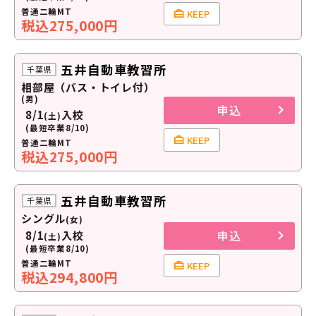
普通二輪MT
KEEP
税込275,000円
五井自動車教習所
千葉県
相部屋（バス・トイレ付）
(男)
申込
8/1
入校
(土)
(最短卒業8/10)
KEEP
普通二輪MT
税込275,000円
五井自動車教習所
千葉県
シングル
(女)
申込
8/1
入校
(土)
(最短卒業8/10)
普通二輪MT
KEEP
税込294,800円