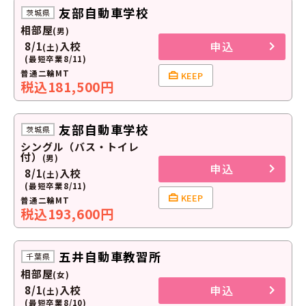
友部自動車学校
茨城県
相部屋
(男)
申込
8/1
入校
(土)
(最短卒業8/11)
普通二輪MT
KEEP
税込181,500円
友部自動車学校
茨城県
シングル（バス・トイレ
付）
(男)
申込
8/1
入校
(土)
(最短卒業8/11)
KEEP
普通二輪MT
税込193,600円
五井自動車教習所
千葉県
相部屋
(女)
申込
8/1
入校
(土)
(最短卒業8/10)