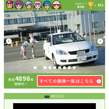
トロフィー
931
×
獲得数
4898
現在
枚
すべての画像一覧はこちら
登録中！
MOVIE