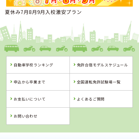
2026年02月
1位
夏休み7月8月9月入校激安プラン
全国で女性の専門学校生に人気のランキングで
になりまし
た！
2026年02月
1位
全国で専門学校生に人気のランキングで
になりました！
2026年01月
1位
関東・甲信越で男性の大学生に人気のランキングで
になり
ました！
2026年01月
1位
自動車学校ランキング
免許合宿モデルスケジュール
関東・甲信越で大学生に人気のランキングで
になりまし
た！
2025年11月
申込から卒業まで
全国運転免許試験場一覧
1位
関東・甲信越で男性の大学生に人気のランキングで
になり
ました！
お支払いについて
よくあるご質問
2025年11月
1位
関東・甲信越で専門学校生に人気のランキングで
になりま
した！
お問い合わせ
2025年10月
1位
関東・甲信越で女性の専門学校生に人気のランキングで
に
なりました！
2025年10月