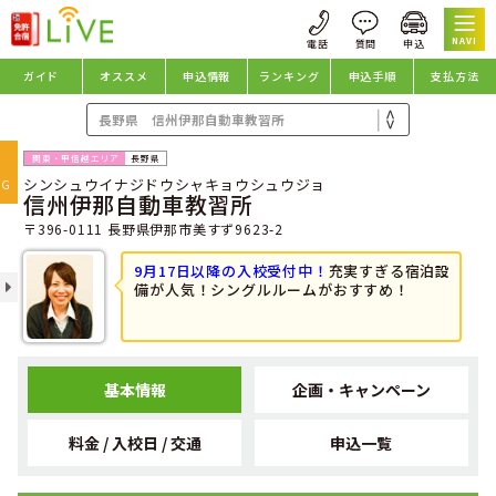
NAVI
ガイド
オススメ
申込情報
ランキング
申込手順
支払方法
oggle
長野県
シンシュウイナジドウシャキョウシュウジョ
avigation
NG
信州伊那自動車教習所
〒396-0111 長野県伊那市美すず9623-2
9月17日以降の入校受付中！
充実すぎる宿泊設
備が人気！シングルルームがおすすめ！
基本情報
企画・キャンペーン
料金 / 入校日 / 交通
申込一覧