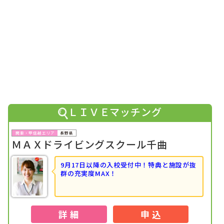
2026年03月
1位
関東・甲信越で女性の専門学校生に人気のランキングで
に
なりました！
2026年03月
1位
関東・甲信越で男性のフリーターに人気のランキングで
に
なりました！
2026年03月
1位
関東・甲信越で男性の大学生に人気のランキングで
になり
ました！
2026年03月
1位
ＬＩＶＥマッチング
関東・甲信越でフリーターに人気のランキングで
になりま
した！
2026年03月
長野県
1位
ＭＡＸドライビングスクール千曲
関東・甲信越で専門学校生に人気のランキングで
になりま
した！
9月17日以降の入校受付中！
特典と施設が抜
2026年03月
1位
群の充実度MAX！
関東・甲信越で大学生に人気のランキングで
になりまし
た！
2026年03月
1位
関東・甲信越で人気のランキングで
になりました！
詳 細
申 込
2026年03月