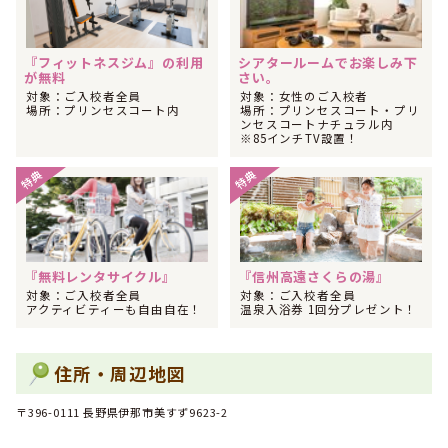
2026年04月
1位
関東・甲信越で男性の大学生に人気のランキングで
になり
ました！
『フィットネスジム』の利用
シアタールームでお楽しみ下
2026年04月
が無料
さい。
1位
関東・甲信越で男性に人気のランキングで
になりました！
対象：ご入校者全員
対象：女性のご入校者
場所：プリンセスコート内
場所：プリンセスコート・プリ
2026年04月
ンセスコートナチュラル内
1位
関東・甲信越でフリーターに人気のランキングで
になりま
※85インチTV設置！
した！
特典
特典
2026年04月
1位
関東・甲信越で専門学校生に人気のランキングで
になりま
した！
2026年04月
1位
関東・甲信越でその他に人気のランキングで
になりまし
た！
『無料レンタサイクル』
『信州高遠さくらの湯』
対象：ご入校者全員
対象：ご入校者全員
2026年04月
アクティビティーも自由自在！
温泉入浴券 1回分プレゼント！
1位
関東・甲信越で人気のランキングで
になりました！
2026年04月
1位
全国で専門学校生に人気のランキングで
になりました！
住所・周辺地図
2026年03月
1位
〒396-0111 長野県伊那市美すず9623-2
関東・甲信越で女性のフリーターに人気のランキングで
に
なりました！