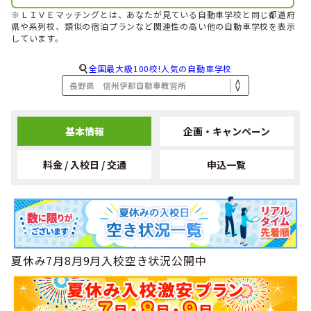
1位
全国で女性のフリーターに人気のランキングで
になりまし
※ＬＩＶＥマッチングとは、あなたが見ている自動車学校と同じ都道府
た！
県や系列校、類似の宿泊プランなど関連性の高い他の自動車学校を表示
しています。
2026年03月
1位
全国でフリーターに人気のランキングで
になりました！
全国最大級100校!人気の自動車学校
2026年02月
1位
関東・甲信越で女性の専門学校生に人気のランキングで
に
なりました！
2026年02月
1位
関東・甲信越で女性の大学生に人気のランキングで
になり
基本情報
企画・キャンペーン
ました！
2026年02月
料金 / 入校日 / 交通
申込一覧
1位
関東・甲信越で専門学校生に人気のランキングで
になりま
した！
2026年02月
1位
関東・甲信越で大学生に人気のランキングで
になりまし
た！
2026年02月
1位
夏休み7月8月9月入校空き状況公開中
関東・甲信越で高校生に人気のランキングで
になりまし
た！
2026年02月
1位
関東・甲信越で人気のランキングで
になりました！