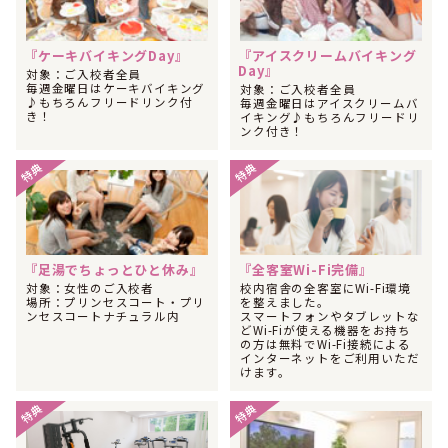
2026年05月
1位
関東・甲信越で社会人に人気のランキングで
になりまし
『ケーキバイキングDay』
『アイスクリームバイキング
た！
Day』
対象：ご入校者全員
毎週金曜日はケーキバイキング
2026年05月
対象：ご入校者全員
1位
♪もちろんフリードリンク付
毎週金曜日はアイスクリームバ
関東・甲信越で高校生に人気のランキングで
になりまし
き！
イキング♪もちろんフリードリ
た！
ンク付き！
2026年05月
1位
特典
特典
全国で男性のフリーターに人気のランキングで
になりまし
た！
2026年05月
1位
全国でフリーターに人気のランキングで
になりました！
2026年04月
『足湯でちょっとひと休み』
『全客室Wi-Fi完備』
1位
関東・甲信越で女性のその他に人気のランキングで
になり
対象：女性のご入校者
校内宿舎の全客室にWi-Fi環境
ました！
場所：プリンセスコート・プリ
を整えました。
ンセスコートナチュラル内
スマートフォンやタブレットな
2026年04月
どWi-Fiが使える機器をお持ち
1位
関東・甲信越で男性のフリーターに人気のランキングで
に
の方は無料でWi-Fi接続による
なりました！
インターネットをご利用いただ
けます。
2026年04月
1位
関東・甲信越で男性のその他に人気のランキングで
になり
特典
特典
ました！