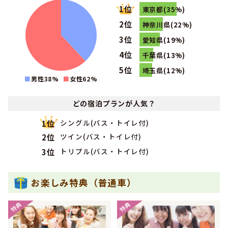
1位
関東・甲信越で女性のその他に人気のランキングで
になり
1位
ました！
東京都(35%)
2位
2026年06月
神奈川県(22%)
1位
関東・甲信越で社会人に人気のランキングで
になりまし
3位
愛知県(19%)
た！
4位
千葉県(13%)
2026年06月
1位
関東・甲信越で高校生に人気のランキングで
になりまし
5位
埼玉県(12%)
た！
男性38%
女性
62
%
2026年05月
1位
関東・甲信越で女性のその他に人気のランキングで
になり
どの宿泊プランが人気？
ました！
2026年05月
シングル(バス・トイレ付)
1位
1位
関東・甲信越で男性のフリーターに人気のランキングで
に
ツイン(バス・トイレ付)
2位
なりました！
トリプル(バス・トイレ付)
3位
2026年05月
1位
関東・甲信越で男性の大学生に人気のランキングで
になり
ました！
お楽しみ特典（普通車）
2026年05月
1位
関東・甲信越で男性に人気のランキングで
になりました！
特典
特典
2026年05月
1位
関東・甲信越でフリーターに人気のランキングで
になりま
した！