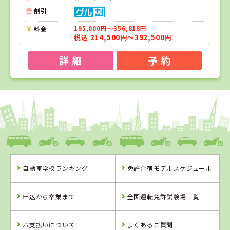
割引
料金
195,000円～356,818円
税込 214,500円～392,500円
詳 細
予 約
1
1
2
位
位
位
福島県
タイヘイドライバーズスクール
福島県
自動車学校ランキング
免許合宿モデルスケジュール
富久山自動車学
校
福島県
タイヘイドライ
申込から卒業まで
全国運転免許試験場一覧
バーズスクール
お支払いについて
よくあるご質問