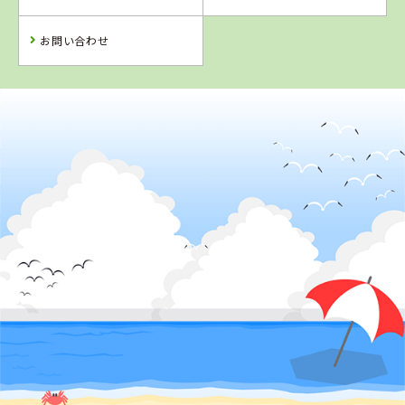
詳 細
詳 細
詳 細
予 約
お問い合わせ
予 約
予 約
2
位
福島県
富久山自動車学校
詳 細
予 約