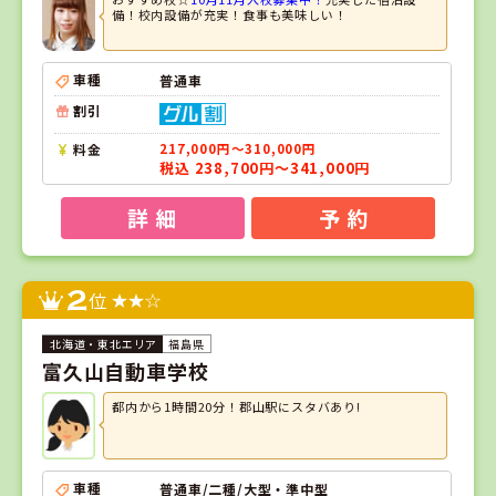
備！校内設備が充実！食事も美味しい！
車種
普通車
割引
料金
217,000円～310,000円
税込 238,700円～341,000円
詳 細
予 約
2
位
福島県
富久山自動車学校
都内から1時間20分！郡山駅にスタバあり!
車種
普通車/二種/大型・準中型