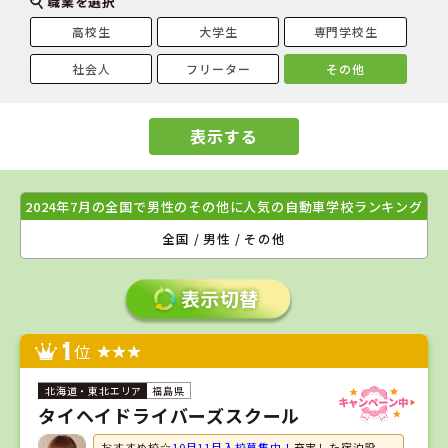
職業を選択
高校生
大学生
専門学校生
社会人
フリーター
その他
表示する
2024年7月の全国で男性のその他に人気の自動車学校ランキング
全国 / 男性 / その他
1
位
福島県
タイヘイドライバーズスクール
おすすめ校☆
10月11月入校募集中！
充実した宿泊設