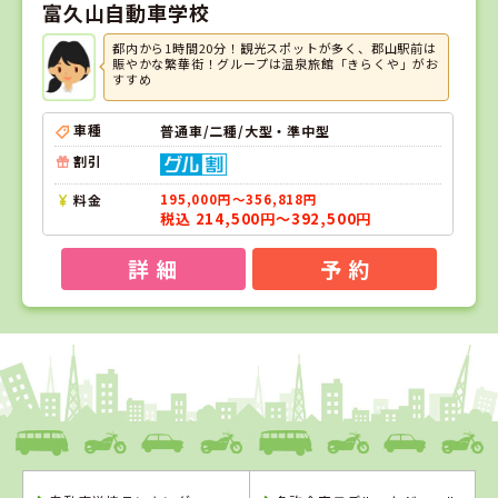
富久山自動車学校
都内から1時間20分！観光スポットが多く、郡山駅前は
賑やかな繁華街！グループは温泉旅館「きらくや」がお
すすめ
車種
普通車/二種/大型・準中型
割引
料金
195,000円～356,818円
税込 214,500円～392,500円
詳 細
予 約
1
1
2
3
位
位
位
位
福島県
タイヘイドライバーズスクール