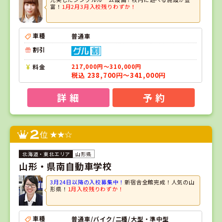
富！
1月2月3月入校残りわずか！
車種
普通車
割引
料金
217,000円～310,000円
税込 238,700円～341,000円
詳 細
予 約
2
位
山形県
山形・県南自動車学校
3月24日以降の入校募集中！
新宿舎全館完成！人気の山
形県！
1月入校残りわずか！
車種
普通車/バイク/二種/大型・準中型