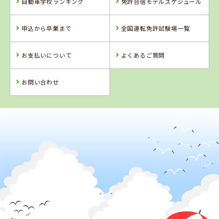
自動車学校ランキング
免許合宿モデルスケジュール
福島県
山形県
山形県
タイヘイドライ
山形・県南自動
米沢ドライビン
申込から卒業まで
全国運転免許試験場一覧
バーズスクール
車学校
グスクール
お支払いについて
よくあるご質問
詳 細
詳 細
詳 細
詳 細
予 約
お問い合わせ
予 約
予 約
予 約
2
位
4
5
6
位
位
位
山形県
山形・県南自動車学校
福島県
富久山自動車学
校
岩手県
福島県
盛岡南ドライビ
南湖自動車学校
ングスクール