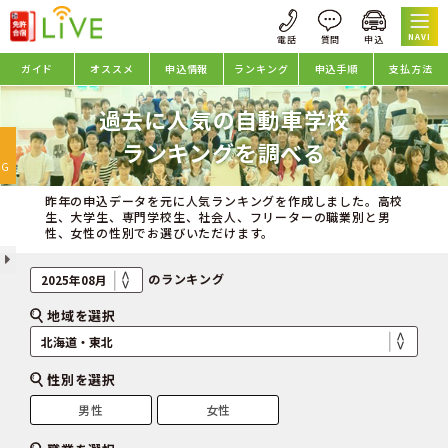
NAVI
ガイド
オススメ
申込情報
ランキング
申込手順
支払方法
過去に人気の自動車学校
oggle
ランキングを調べる
avigation
NG
昨年の申込データを元に人気ランキングを作成しました。高校
生、大学生、専門学校生、社会人、フリーターの職業別と男
性、女性の性別でお選びいただけます。
のランキング
地域を選択
性別を選択
男性
女性