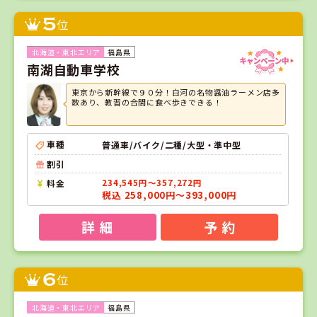
5
位
福島県
南湖自動車学校
東京から新幹線で９０分！白河の名物醤油ラーメン店多
数あり、教習の合間に食べ歩きできる！
車種
普通車/バイク/二種/大型・準中型
割引
料金
234,545円～357,272円
税込 258,000円～393,000円
詳 細
予 約
6
位
福島県