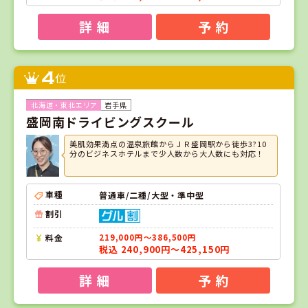
詳 細
予 約
4
位
岩手県
盛岡南ドライビングスクール
美肌効果満点の温泉旅館からＪＲ盛岡駅から徒歩3?10
分のビジネスホテルまで少人数から大人数にも対応！
車種
普通車/二種/大型・準中型
割引
料金
219,000円～386,500円
税込 240,900円～425,150円
詳 細
予 約