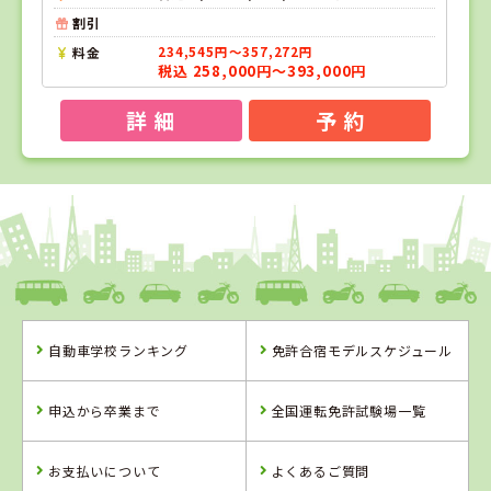
割引
料金
234,545円～357,272円
税込 258,000円～393,000円
詳 細
予 約
1
1
2
位
位
位
福島県
タイヘイドライバーズスクール
自動車学校ランキング
免許合宿モデルスケジュール
福島県
福島県
タイヘイドライ
南湖自動車学校
申込から卒業まで
全国運転免許試験場一覧
バーズスクール
お支払いについて
よくあるご質問