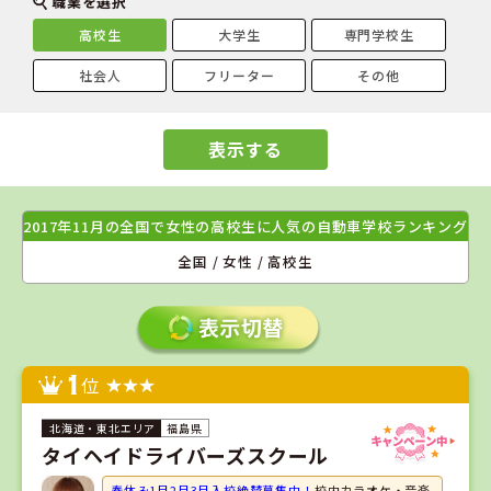
職業を選択
高校生
大学生
専門学校生
社会人
フリーター
その他
表示する
2017年11月の全国で女性の高校生に人気の自動車学校ランキング
全国 / 女性 / 高校生
1
位
福島県
タイヘイドライバーズスクール
春休み1月2月3月入校絶賛募集中！
校内カラオケ・音楽