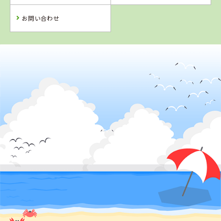
詳 細
詳 細
詳 細
予 約
お問い合わせ
予 約
予 約
2
位
福島県
南湖自動車学校
詳 細
予 約