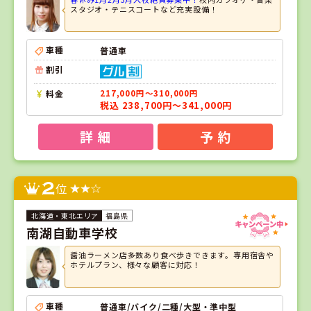
スタジオ・テニスコートなど充実設備！
車種
普通車
割引
料金
217,000円～310,000円
税込 238,700円～341,000円
詳 細
予 約
2
位
福島県
南湖自動車学校
醤油ラーメン店多数あり食べ歩きできます。専用宿舎や
ホテルプラン、様々な顧客に対応！
車種
普通車/バイク/二種/大型・準中型