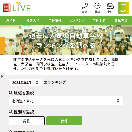
NAVI
ガイド
オススメ
申込情報
ランキング
申込手順
支払方法
過去に人気の自動車学校
oggle
ランキングを調べる
avigation
NG
昨年の申込データを元に人気ランキングを作成しました。高校
生、大学生、専門学校生、社会人、フリーターの職業別と男
性、女性の性別でお選びいただけます。
のランキング
地域を選択
性別を選択
男性
女性