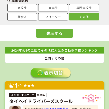
職業を選択
高校生
大学生
専門学校生
社会人
フリーター
その他
表示する
2024年9月の全国でその他に人気の自動車学校ランキング
全国 / その他
1
位
福島県
タイヘイドライバーズスクール
おすすめ校☆
10月11月入校募集中！
充実した宿泊設