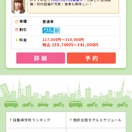
備！校内設備が充実！食事も美味しい！
車種
普通車
割引
料金
217,000円～310,000円
税込 238,700円～341,000円
詳 細
予 約
1
1
位
位
福島県
タイヘイドライバーズスクール
自動車学校ランキング
免許合宿モデルスケジュール
福島県