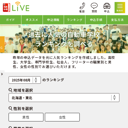
NAVI
ガイド
オススメ
申込情報
ランキング
申込手順
支払方法
過去に人気の自動車学校
oggle
ランキングを調べる
avigation
NG
昨年の申込データを元に人気ランキングを作成しました。高校
生、大学生、専門学校生、社会人、フリーターの職業別と男
性、女性の性別でお選びいただけます。
のランキング
地域を選択
性別を選択
男性
女性