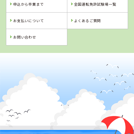
タイヘイドライ
申込から卒業まで
全国運転免許試験場一覧
バーズスクール
お支払いについて
よくあるご質問
詳 細
詳 細
予 約
お問い合わせ
予 約