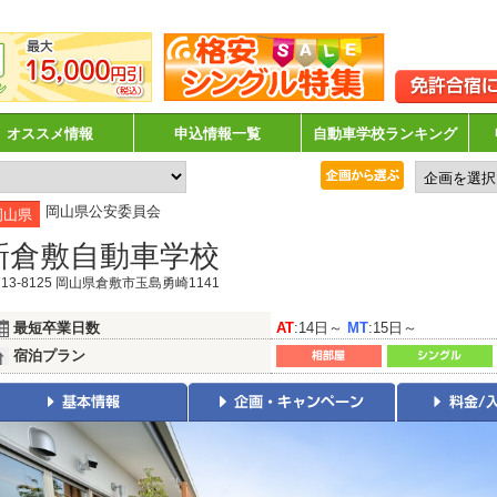
オススメ情報
申込情報一覧
自動車学校ランキング
岡山県公安委員会
岡山県
新倉敷自動車学校
13-8125 岡山県倉敷市玉島勇崎1141
最短卒業日数
AT
:14日～
MT
:15日～
宿泊プラン