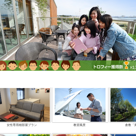
1
女性専用相部屋プラン
教習風景
倉敷「