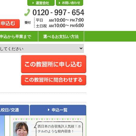
会社概要
お問い合わせ
申込から卒業まで
選べるお支払い方法
西日本の合宿免許人気校！ホ
テルのような校内宿舎！