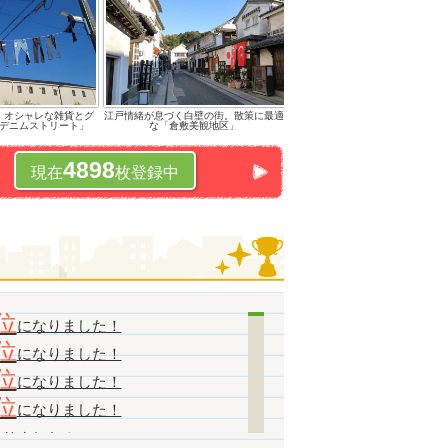
！オシャレな雑貨とグ
江戸情緒が息づく白壁の街。散策に最適
デニムストリート」
な「倉敷美観地区」
4898
現在
枚登録中
位
になりました！
位
になりました！
位
になりました！
位
になりました！
なりました！