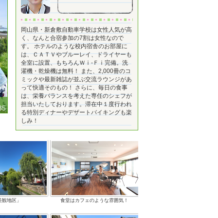
岡山県・新倉敷自動車学校は女性人気が高
く、なんと合宿参加の7割は女性なので
す。 ホテルのような校内宿舎のお部屋に
は、ＣＡＴＶやブルーレイ、ドライヤーも
全室に設置、もちろんＷⅰ-Ｆⅰ完備。洗
濯機・乾燥機は無料！ また、2,000冊のコ
ミックや最新雑誌が並ぶ交流ラウンジがあ
って快適そのもの！ さらに、毎日の食事
は、栄養バランスを考えた専任のシェフが
担当いたしております。滞在中１度行われ
35
る特別ディナーやデザートバイキングも楽
しみ！
美観地区」
食堂はカフェのような雰囲気！