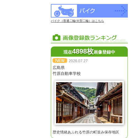
バイク（普通二輪/大型二輪）はこちら
4898枚
現在
画像登録中
2026.07.27
広島県
竹原自動車学校
歴史情緒あふれる竹原の町並み保存地区