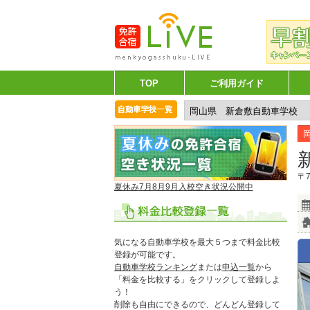
TOP
ご利用ガイド
〒7
夏休み7月8月9月入校空き状況公開中
気になる自動車学校を最大５つまで料金比較
登録が可能です。
自動車学校ランキング
または
申込一覧
から
「料金を比較する」をクリックして登録しよ
う！
削除も自由にできるので、どんどん登録して