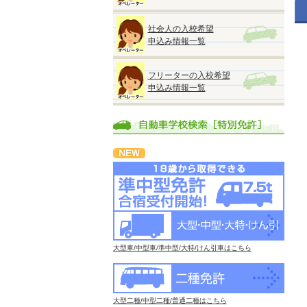
社会人の入校希望
申込み情報一覧
フリーターの入校希望
申込み情報一覧
大型車/中型車/準中型/大特/けん引車はこちら
大型二種/中型二種/普通二種はこちら