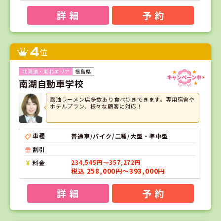
詳 細
予 約
4
位
福島県
南湖自動車学校
醤油ラーメン店多数あり食べ歩きできます。専用宿舎や
ホテルプラン、様々な顧客に対応！
車種
普通車/バイク/二種/大型・準中型
割引
料金
234,545円～357,272円
税込 258,000円～393,000円
詳 細
予 約