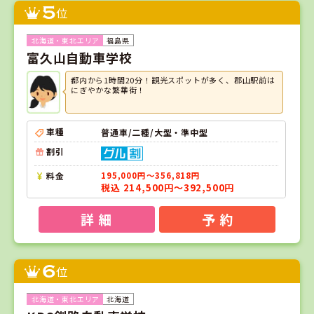
5
位
福島県
富久山自動車学校
都内から1時間20分！観光スポットが多く、郡山駅前は
にぎやかな繁華街！
車種
普通車/二種/大型・準中型
割引
料金
195,000円～356,818円
税込 214,500円～392,500円
詳 細
予 約
6
位
北海道