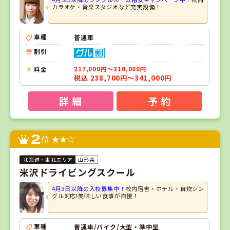
カラオケ・音楽スタジオなど充実設備！
車種
普通車
割引
料金
217,000円～310,000円
税込 238,700円～341,000円
詳 細
予 約
2
位
山形県
米沢ドライビングスクール
4月3日以降の入校募集中！
校内宿舎・ホテル・自炊シン
グル対応!美味しい食事が自慢！
車種
普通車/バイク/大型・準中型