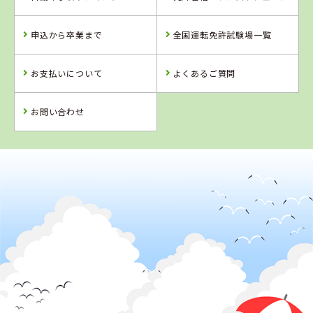
福島県
山形県
北海道
タイヘイドライ
米沢ドライビン
苫小牧中野自動
申込から卒業まで
全国運転免許試験場一覧
バーズスクール
グスクール
車学校
お支払いについて
よくあるご質問
詳 細
詳 細
詳 細
詳 細
予 約
お問い合わせ
予 約
予 約
予 約
2
位
4
5
6
位
位
位
山形県
米沢ドライビングスクール
福島県
富久山自動車学
校
福島県
北海道
南湖自動車学校
KDS釧路自動車
学校