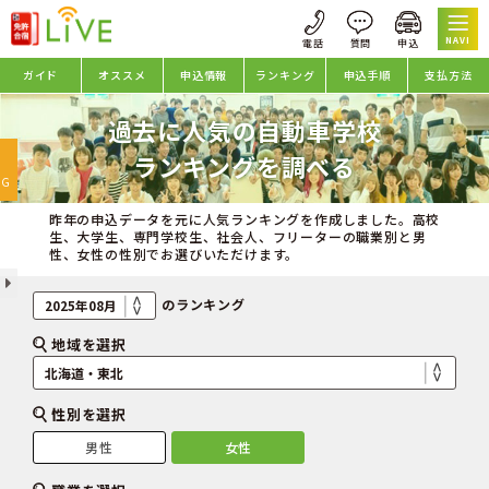
NAVI
ガイド
オススメ
申込情報
ランキング
申込手順
支払方法
過去に人気の自動車学校
oggle
ランキングを調べる
avigation
NG
昨年の申込データを元に人気ランキングを作成しました。高校
生、大学生、専門学校生、社会人、フリーターの職業別と男
性、女性の性別でお選びいただけます。
のランキング
地域を選択
性別を選択
男性
女性