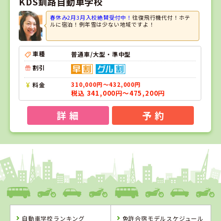
KDS釧路自動車学校
春休み2月3月入校絶賛受付中！
往復飛行機代付！ホテ
ルに宿泊！例年雪は少ない地域ですよ！
車種
普通車/大型・準中型
割引
料金
310,000円～432,000円
税込 341,000円～475,200円
詳 細
予 約
1
1
2
3
位
位
位
位
福島県
タイヘイドライバーズスクール
自動車学校ランキング
免許合宿モデルスケジュール