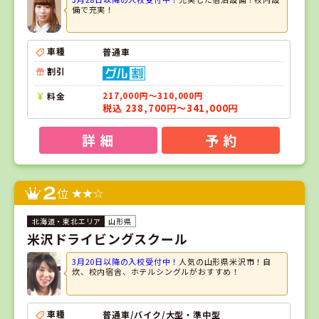
備で充実！
車種
普通車
割引
料金
217,000円～310,000円
税込 238,700円～341,000円
詳 細
予 約
2
位
山形県
米沢ドライビングスクール
3月20日以降の入校受付中！
人気の山形県米沢市！自
炊、校内宿舎、ホテルシングルがおすすめ！
車種
普通車/バイク/大型・準中型