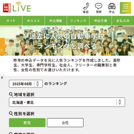
NAVI
ガイド
オススメ
申込情報
ランキング
申込手順
支払方法
過去に人気の自動車学校
oggle
ランキングを調べる
avigation
NG
昨年の申込データを元に人気ランキングを作成しました。高校
生、大学生、専門学校生、社会人、フリーターの職業別と男
性、女性の性別でお選びいただけます。
のランキング
地域を選択
性別を選択
男性
女性