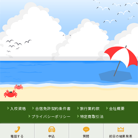
北海道
小樽自動車学校
詳 細
詳 細
予 約
予 約
3
位
山形県
山形・県南自動車学校
入校資格
合宿免許契約条件書
旅行業約款
会社概要
プライバシーポリシー
特定商取引法
電話する
申込
質問
前日の結果発表