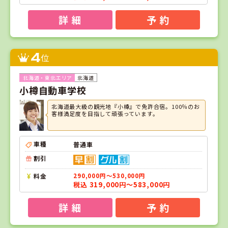
詳 細
予 約
4
位
北海道
小樽自動車学校
北海道最大級の観光地『小樽』で免許合宿。100％のお
客様満足度を目指して頑張っています。
車種
普通車
割引
料金
290,000円～530,000円
税込 319,000円～583,000円
詳 細
予 約