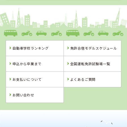
1
1
2
3
位
位
位
位
福島県
タイヘイドライバーズスクール
自動車学校ランキング
免許合宿モデルスケジュール
福島県
山形県
山形県
タイヘイドライ
米沢ドライビン
山形・県南自動
申込から卒業まで
全国運転免許試験場一覧
バーズスクール
グスクール
車学校
お支払いについて
よくあるご質問
詳 細
詳 細
詳 細
詳 細
予 約
お問い合わせ
予 約
予 約
予 約
2
位
4
位
山形県
米沢ドライビングスクール