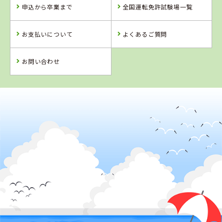
タイヘイドライ
申込から卒業まで
全国運転免許試験場一覧
バーズスクール
お支払いについて
よくあるご質問
詳 細
詳 細
予 約
お問い合わせ
予 約