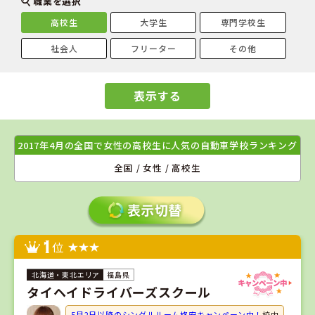
職業を選択
高校生
大学生
専門学校生
社会人
フリーター
その他
表示する
2017年4月の全国で女性の高校生に人気の自動車学校ランキング
全国 / 女性 / 高校生
1
位
福島県
タイヘイドライバーズスクール
5月2日以降のシングルルーム格安キャンペーン中！
校内