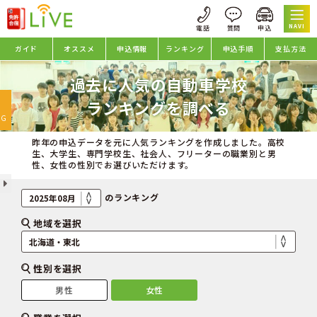
NAVI
ガイド
オススメ
申込情報
ランキング
申込手順
支払方法
過去に人気の自動車学校
oggle
ランキングを調べる
avigation
NG
昨年の申込データを元に人気ランキングを作成しました。高校
生、大学生、専門学校生、社会人、フリーターの職業別と男
性、女性の性別でお選びいただけます。
のランキング
地域を選択
性別を選択
男性
女性