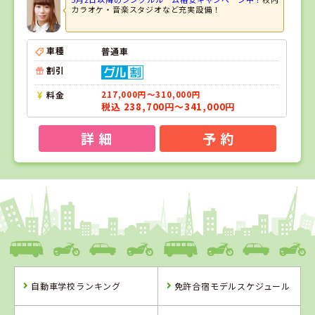
カラオケ・音楽スタジオなど充実設備！
車種
普通車
割引
料金
217,000円～310,000円
税込 238,700円～341,000円
詳 細
予 約
1
1
位
位
福島県
タイヘイドライバーズスクール
自動車学校ランキング
免許合宿モデルスケジュール
福島県