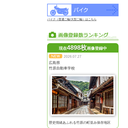
バイク（普通二輪/大型二輪）はこちら
4898枚
現在
画像登録中
2026.07.27
広島県
竹原自動車学校
歴史情緒あふれる竹原の町並み保存地区