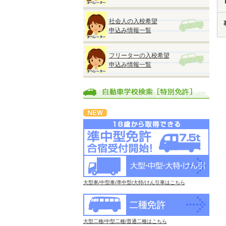
社会人の入校希望
申込み情報一覧
フリーターの入校希望
申込み情報一覧
大型車/中型車/準中型/大特/けん引車はこちら
大型二種/中型二種/普通二種はこちら