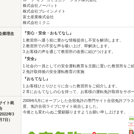
株式会社ノーパット
株式会社ブレインメイト
富士産業株式会社
株式会社ミクニ
『安心・安全・おもてなし』
企業理念
1.教習所へ通う前に豊かな情報提供し不安を解消します。
2.教習所での不安な声を吸い上げ、即解決します。
3.お客様の声を通じて教習所の改善に結びつけます。
『安全』
1.社会の一員としての安全運転教育を主眼に置いた教習所をご
2.免許取得後の安全運転教育の実施
『おもてなし』
1.お客様ひとりひとりに合った教習所をご紹介します。
2.常におもてなしの心を持って、お客様の運転免許取得をサポ
2009年5月にオープンした合宿免許の専門サイト合宿免許プラス（https:
サイト統
度、免許合宿ライブにサイト統合しました。
合
今後とも変わらぬご愛顧賜りますようお願い申し上げます。
(2022年3
月7日）