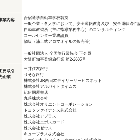
合宿通学自動車学校斡旋
事業内容
一般企業・各大学において、安全運転教育及び、安全運転適性
自動車教習所（主に指導業務中心）のコンサルティング
コールセンター業務請負
物販（浦上式アロマオイルの販売等）
一般社団法人 全国旅行業協会 正会員
大阪府知事登録旅行業 第2-2885号
三井住友銀行
主要取引
りそな銀行
先企業
株式会社JR西日本デイリーサービスネット
株式会社アルバイトタイムズ
紀伊國屋書店
丸善株式会社
株式会社オリエントコーポレーション
トヨタファイナンス株式会社
株式会社アプラス
株式会社エポスカード
株式会社ゼウス
キュープラス株式会社
ルーツ･オブ･コミュニケーション株式会社