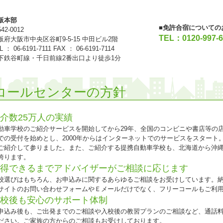
阪本部
■免許合宿についての
42-0012
TEL：0120-997-6
阪府大阪市中央区谷町9-5-15 中田ビル2階
L ： 06-6191-7111 FAX ： 06-6191-7114
下鉄谷町線・千日前線2番出口より徒歩1分
コールセンターの方針
介数25万人の実績
動車学校のご紹介サービスを開始してから29年、全国のコンビニや書店等の
での受付を始めとし、2000年からはインターネットでのサービスをスタート
ご紹介して参りました。また、ご紹介する提携自動車学校も、北海道から沖縄ま
誇ります。
得できるまでアドバイザーがご相談に応じます
校選びはもちろん、お申込みに関するあらゆるご相談をお受けしています。
サイトのお問い合わせフォームやＥメールだけでなく、フリーコールもご利
校後も安心のサポート体制
申込み後も、ご出発までのご相談や入校後の教習プランのご相談など、通話
ださい。ご家族の方からのご相談もお受けしております。