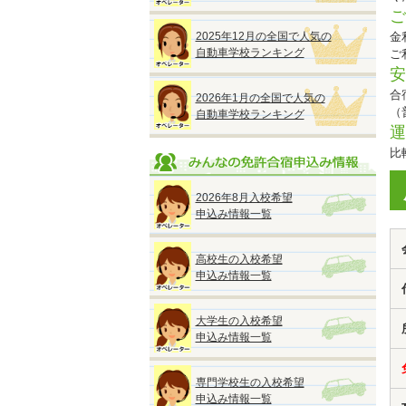
ご
2025年12月の全国で人気の
金
自動車学校ランキング
ご
安
合
2026年1月の全国で人気の
（
自動車学校ランキング
運
比
2026年8月入校希望
申込み情報一覧
高校生の入校希望
申込み情報一覧
大学生の入校希望
申込み情報一覧
専門学校生の入校希望
申込み情報一覧