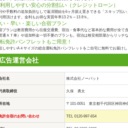
利用しやすい安心の分割払い（クレジットローン）
利や手数料の追加負担なしで返済開始を6ヶ月据え置きできる「スキップ払い
利用頂けます。金利もお得な実質年率13.2％～13.8％。
い・早い・楽しい合宿プラン
宿プランは教習費用から往復交通費、宿泊・食事代など基本的な費用が全て含
普通ＡＴ車）や追加料金一切不要のプランも。宿泊は格安相部屋からリッチ
転免許パンフレットもご用意！
較しやすいA４サイズの総合運転免許パンフレットをご自宅に無料でお届けし
広告運営会社
会社名
株式会社ノーパット
代表取締役
久保 勇太
所在地
〒101-0051 東京都千代田区神田神保
免許合宿のお問い合わせ
TEL 0120-997-654