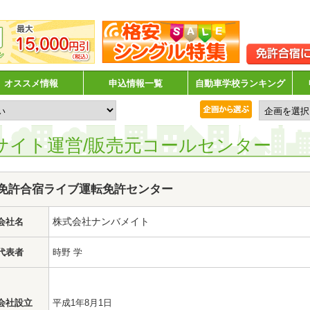
オススメ情報
申込情報一覧
自動車学校ランキング
サイト運営/販売元コールセンター
免許合宿ライブ運転免許センター
株式会社ナンバメイト
会社名
代表者
時野 学
会社設立
平成1年8月1日