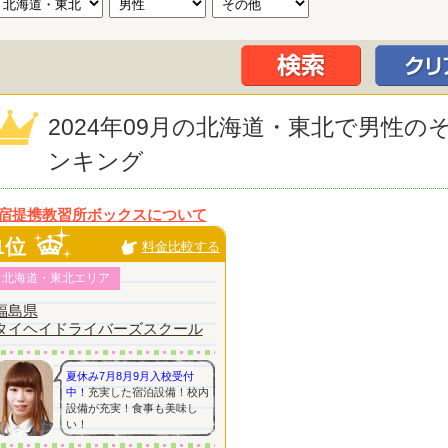
2024年09月の北海道・東北で男性
ンキング
宿提携教習所ボックスについて
1位
料金比較する
北海道・東北エリア
福島県
タイヘイドライバーズスクール
夏休み7月8月9月入校受付
中！
充実した宿泊設備！校内
設備が充実！食事も美味し
い！