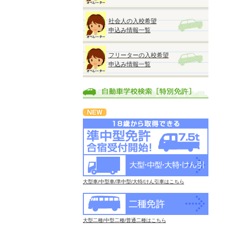
社会人の入校希望
申込み情報一覧
フリーターの入校希望
申込み情報一覧
大型車/中型車/準中型/大特/けん引車はこちら
大型二種/中型二種/普通二種はこちら