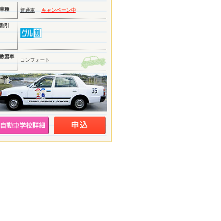
車種
普通車
キャンペーン中
割引
教習車
コンフォート