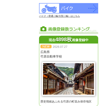
バイク（普通二輪/大型二輪）はこちら
4898枚
現在
画像登録中
2026.07.27
広島県
竹原自動車学校
歴史情緒あふれる竹原の町並み保存地区