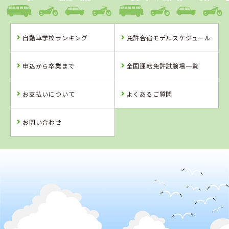
タイヘイドライバーズスクール
自動車学校ランキング
免許合宿モデルスケジュール
福島県
福島県
岩手県
タイヘイドライ
南湖自動車学校
久慈自動車学校
申込から卒業まで
全国運転免許試験場一覧
バーズスクール
お支払いについて
よくあるご質問
詳 細
詳 細
詳 細
詳 細
予 約
お問い合わせ
予 約
予 約
予 約
2
位
4
5
位
位
福島県
南湖自動車学校