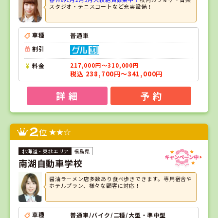
スタジオ・テニスコートなど充実設備！
車種
普通車
割引
料金
217,000円～310,000円
税込 238,700円～341,000円
詳 細
予 約
2
位
福島県
南湖自動車学校
醤油ラーメン店多数あり食べ歩きできます。専用宿舎や
ホテルプラン、様々な顧客に対応！
車種
普通車/バイク/二種/大型・準中型