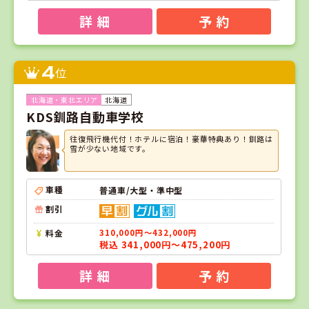
詳 細
予 約
4
位
北海道
KDS釧路自動車学校
往復飛行機代付！ホテルに宿泊！豪華特典あり！釧路は
雪が少ない地域です。
車種
普通車/大型・準中型
割引
料金
310,000円～432,000円
税込 341,000円～475,200円
詳 細
予 約