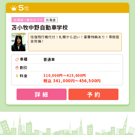
5
位
北海道
苫小牧中野自動車学校
往復飛行機代付！札幌から近い！豪華特典あり！専用宿
舎完備！
車種
普通車
割引
料金
310,000円～415,000円
税込 341,000円～456,500円
詳 細
予 約
1
1
2
3
位
位
位
位
福島県