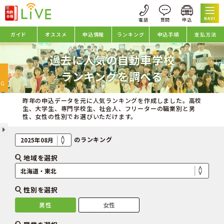
NAVI
ガイド
オススメ
申込情報
ランキング
申込手順
支払方法
過去に人気の自動車学校
oggle
ランキングを調べる
avigation
NG
昨年の申込データを元に人気ランキングを作成しました。高校
生、大学生、専門学校生、社会人、フリーターの職業別と男
性、女性の性別でお選びいただけます。
のランキング
地域を選択
性別を選択
男性
女性