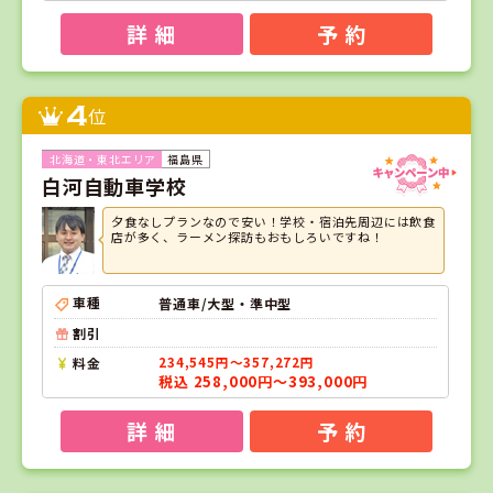
詳 細
予 約
4
位
福島県
白河自動車学校
夕食なしプランなので安い！学校・宿泊先周辺には飲食
店が多く、ラーメン探訪もおもしろいですね！
車種
普通車/大型・準中型
割引
料金
234,545円～357,272円
税込 258,000円～393,000円
詳 細
予 約