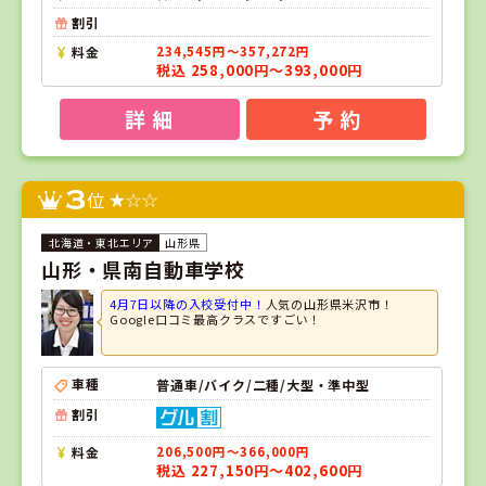
割引
料金
234,545円～357,272円
税込 258,000円～393,000円
詳 細
予 約
3
位
山形県
山形・県南自動車学校
4月7日以降の入校受付中！
人気の山形県米沢市！
Google口コミ最高クラスですごい！
車種
普通車/バイク/二種/大型・準中型
割引
料金
206,500円～366,000円
税込 227,150円～402,600円