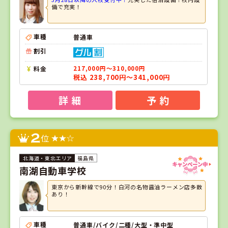
備で充実！
車種
普通車
割引
料金
217,000円～310,000円
税込 238,700円～341,000円
詳 細
予 約
2
位
福島県
南湖自動車学校
東京から新幹線で90分！白河の名物醤油ラーメン店多数
あり！
車種
普通車/バイク/二種/大型・準中型