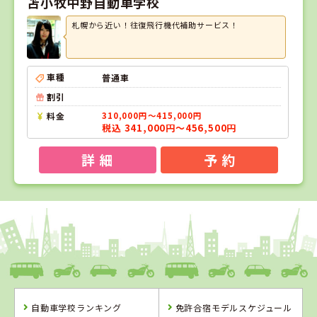
苫小牧中野自動車学校
札幌から近い！往復飛行機代補助サービス！
車種
普通車
割引
料金
310,000円～415,000円
税込 341,000円～456,500円
詳 細
予 約
1
1
2
3
位
位
位
位
福島県
タイヘイドライバーズスクール
自動車学校ランキング
免許合宿モデルスケジュール