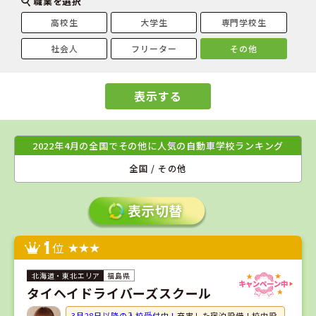
職業を選択
高校生
大学生
専門学校生
社会人
フリーター
その他
表示する
2022年4月の全国でその他に人気の自動車学校ランキング
全国 / その他
1
位
福島県
タイヘイドライバーズスクール
3月28日以降の入校受付中！
充実した宿泊設備！校内設