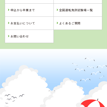
福島県
福島県
山形県
タイヘイドライ
南湖自動車学校
山形・県南自動
申込から卒業まで
全国運転免許試験場一覧
バーズスクール
車学校
お支払いについて
よくあるご質問
詳 細
詳 細
詳 細
詳 細
予 約
お問い合わせ
予 約
予 約
予 約
2
位
4
5
6
位
位
位
福島県
南湖自動車学校
福島県
山形県
北海道
白河自動車学校
米沢ドライビン
苫小牧中野自動
グスクール
車学校