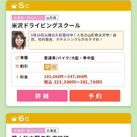
5
位
山形県
米沢ドライビングスクール
3月20日以降の入校受付中！
人気の山形県米沢市！自
炊、校内宿舎、ホテルシングルがおすすめ！
車種
普通車/バイク/大型・準中型
割引
料金
203,000円～347,000円
税込 223,300円～381,700円
詳 細
予 約
6
位
北海道