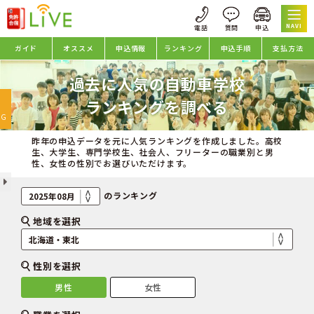
NAVI
ガイド
オススメ
申込情報
ランキング
申込手順
支払方法
過去に人気の自動車学校
oggle
ランキングを調べる
avigation
NG
昨年の申込データを元に人気ランキングを作成しました。高校
生、大学生、専門学校生、社会人、フリーターの職業別と男
性、女性の性別でお選びいただけます。
のランキング
地域を選択
性別を選択
男性
女性