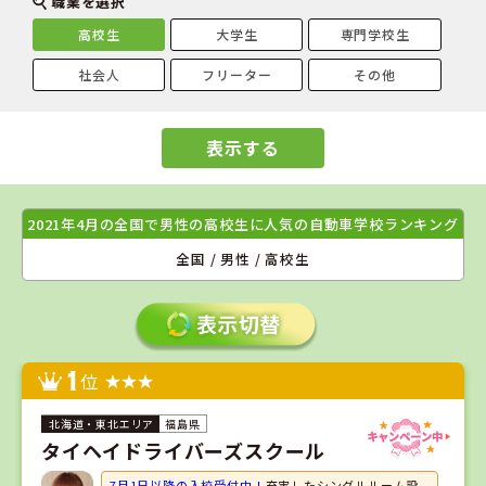
職業を選択
高校生
大学生
専門学校生
社会人
フリーター
その他
表示する
2021年4月の全国で男性の高校生に人気の自動車学校ランキング
全国 / 男性 / 高校生
1
位
福島県
タイヘイドライバーズスクール
7月1日以降の入校受付中！
充実したシングルルーム設