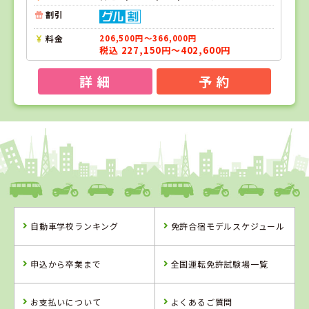
割引
料金
206,500円～366,000円
税込 227,150円～402,600円
詳 細
予 約
1
1
2
位
位
位
福島県
タイヘイドライバーズスクール
自動車学校ランキング
免許合宿モデルスケジュール
福島県
山形県
タイヘイドライ
山形・県南自動
申込から卒業まで
全国運転免許試験場一覧
バーズスクール
車学校
お支払いについて
よくあるご質問