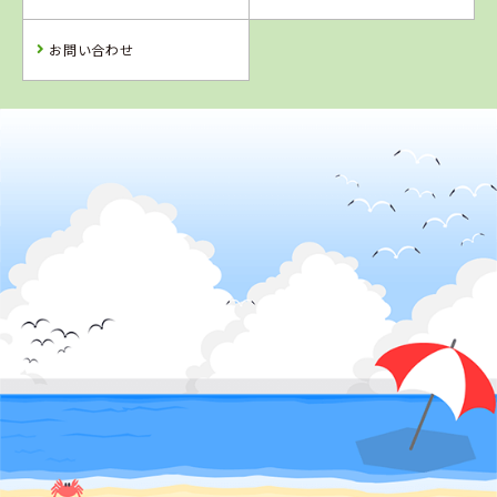
詳 細
詳 細
詳 細
予 約
お問い合わせ
予 約
予 約
2
位
山形県
山形・県南自動車学校
詳 細
予 約