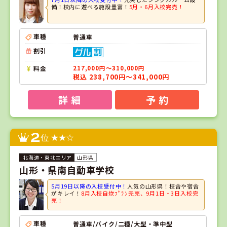
備！校内に遊べる施設豊富！
5月・6月入校完売！
車種
普通車
割引
料金
217,000円～310,000円
税込 238,700円～341,000円
詳 細
予 約
2
位
山形県
山形・県南自動車学校
5月19日以降の入校受付中！
人気の山形県！校舎や宿舎
がキレイ！
8月入校自炊ﾌﾟﾗﾝ完売、9月1日・3日入校完
売！
車種
普通車/バイク/二種/大型・準中型