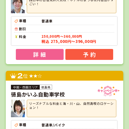
ごい！
車種
普通車
割引
料金
250,000円～360,000円
税込 275,000円～396,000円
詳 細
予 約
2
位
徳島県
徳島かいふ自動車学校
リーズナブルな料金と海・川・山、自然満喫のロケーシ
ョン！
車種
普通車/バイク