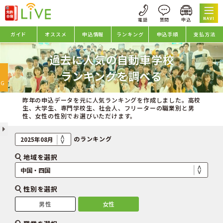
NAVI
ガイド
オススメ
申込情報
ランキング
申込手順
支払方法
過去に人気の自動車学校
oggle
ランキングを調べる
avigation
NG
昨年の申込データを元に人気ランキングを作成しました。高校
生、大学生、専門学校生、社会人、フリーターの職業別と男
性、女性の性別でお選びいただけます。
のランキング
地域を選択
性別を選択
男性
女性