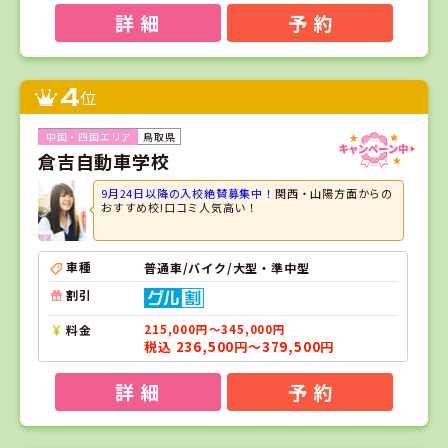
詳 細
予 約
4
位
鳥取県
倉吉自動車学校
9月24日以降の入校絶賛募集中！
関西・山陽方面からの
おすすめ校!口コミ人気高い！
車種
普通車/バイク/大型・準中型
割引
料金
215,000円～345,000円
税込 236,500円～379,500円
詳 細
予 約