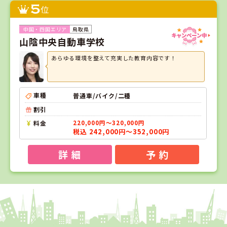
5
位
鳥取県
山陰中央自動車学校
あらゆる環境を整えて充実した教育内容です！
車種
普通車/バイク/二種
割引
料金
220,000円～320,000円
税込 242,000円～352,000円
詳 細
予 約
1
1
2
3
位
位
位
位
岡山県
新倉敷自動車学校