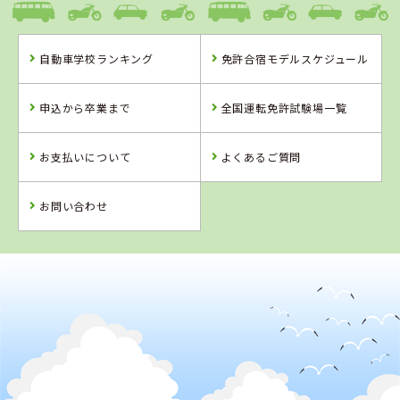
島根県
自動車学校ランキング
免許合宿モデルスケジュール
松江・島根自動
車学校
岡山県
徳島県
新倉敷自動車学
徳島かいふ自動
申込から卒業まで
全国運転免許試験場一覧
校
車学校
お支払いについて
よくあるご質問
詳 細
詳 細
詳 細
詳 細
予 約
お問い合わせ
予 約
予 約
予 約
2
位
4
5
位
位
徳島県
徳島かいふ自動車学校