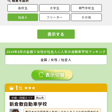
職業を選択
高校生
大学生
専門学校生
社会人
フリーター
その他
表示する
2024年8月の全国で女性の社会人に人気の自動車学校ランキング
全国 / 女性 / 社会人
1
位
岡山県
新倉敷自動車学校
西日本の合宿免許人気校！ホテルのような校内宿舎がす