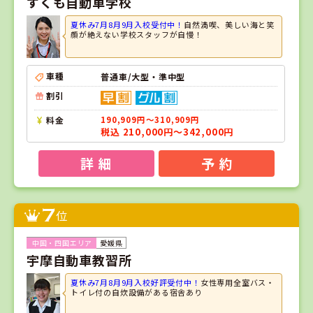
すくも自動車学校
夏休み7月8月9月入校受付中！
自然満喫、美しい海と笑
顔が絶えない学校スタッフが自慢！
車種
普通車/大型・準中型
割引
料金
190,909円～310,909円
税込 210,000円～342,000円
詳 細
予 約
7
位
愛媛県
宇摩自動車教習所
夏休み7月8月9月入校好評受付中！
女性専用全室バス・
トイレ付の自炊設備がある宿舎あり