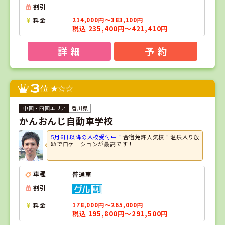
割引
料金
214,000円～383,100円
税込 235,400円～421,410円
詳 細
予 約
3
位
香川県
かんおんじ自動車学校
5月6日以降の入校受付中！
合宿免許人気校！温泉入り放
題でロケーションが最高です！
車種
普通車
割引
料金
178,000円～265,000円
税込 195,800円～291,500円