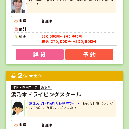
ごい！
車種
普通車
割引
料金
250,000円～360,000円
税込 275,000円～396,000円
詳 細
予 約
2
位
島根県
浜乃木ドライビングスクール
夏休み7月8月9月入校好評受付中！
校内女性寮（シング
ル主体）の食事なしプランあり！
車種
普通車