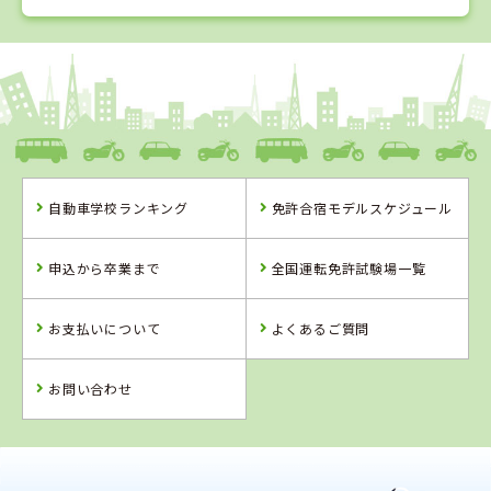
1
1
2
3
位
位
位
位
岡山県
新倉敷自動車学校
自動車学校ランキング
免許合宿モデルスケジュール
岡山県
島根県
香川県
新倉敷自動車学
浜乃木ドライビ
かんおんじ自動
申込から卒業まで
全国運転免許試験場一覧
校
ングスクール
車学校
詳 細
詳 細
詳 細
お支払いについて
よくあるご質問
予 約
予 約
予 約
詳 細
予 約
お問い合わせ
4
5
6
位
位
位
2
位
島根県