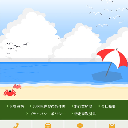
浜乃木ドライビングスクール
徳島県
鳥取県
高知県
徳島わきまち自
倉吉自動車学校
すくも自動車学
動車学校
校
詳 細
詳 細
詳 細
詳 細
予 約
予 約
予 約
予 約
3
位
7
8
9
位
位
位
香川県
かんおんじ自動車学校
入校資格
合宿免許契約条件書
旅行業約款
会社概要
プライバシーポリシー
特定商取引法
広島県
ロイヤルドライ