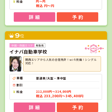
料金
円～円
税込 円～円
詳 細
予 約
9
位
鳥取県
イナバ自動車学校
関西エリアから人気の合宿免許！wi-fi完備！シングル
対応！
車種
普通車/大型・準中型
割引
料金
212,000円～314,000円
税込 233,200円～345,400円
詳 細
予 約