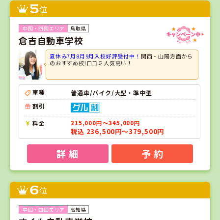
5
位
鳥取県
倉吉自動車学校
夏休み7月8月9月入校好評受付中！
関西・山陽方面から
のおすすめ校!口コミ人気高い！
車種
普通車/バイク/大型・準中型
割引
料金
215,000円～345,000円
税込 236,500円～379,500円
詳 細
予 約
6
位
高知県