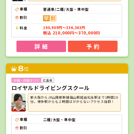
車種
普通車/二種/大型・準中型
割引
料金
190,909円～336,363円
税込 210,000円～370,000円
詳 細
予 約
8
位
広島県
ロイヤルドライビングスクール
新大阪からJR山陽新幹線福山駅経由松永駅まで1時間20
分。博多駅からも２時間はかからないアクセス抜群！
車種
二種/大型・準中型
割引