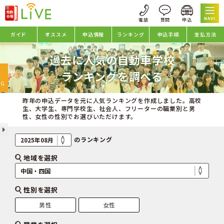
NAVI
ガイド
オススメ
申込情報
ランキング
申込手順
支払方法
過去に人気の自動車学校
oggle
ランキングを調べる
avigation
NG
昨年の申込データを元に人気ランキングを作成しました。高校
生、大学生、専門学校生、社会人、フリーターの職業別と男
性、女性の性別でお選びいただけます。
のランキング
地域を選択
性別を選択
男性
女性