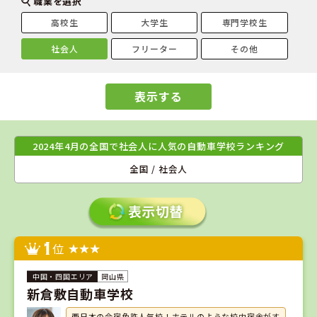
職業を選択
高校生
大学生
専門学校生
社会人
フリーター
その他
表示する
2024年4月の全国で社会人に人気の自動車学校ランキング
全国 / 社会人
1
位
岡山県
新倉敷自動車学校
西日本の合宿免許人気校！ホテルのような校内宿舎がす