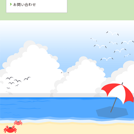
お問い合わせ
4
5
6
位
位
位
2
位
香川県
かんおんじ自動車学校
鳥取県
島根県
鳥取県
イナバ自動車学
浜乃木ドライビ
倉吉自動車学校
校
ングスクール
詳 細
詳 細
詳 細
詳 細
予 約
予 約
予 約
予 約
3
位
7
8
9
位
位
位
岡山県