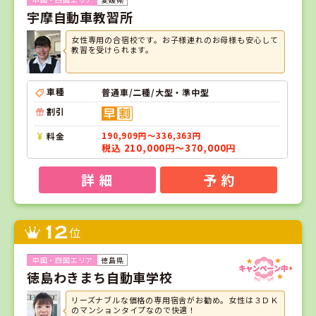
宇摩自動車教習所
女性専用の合宿校です。お子様連れのお母様も安心して
教習を受けられます。
車種
普通車/二種/大型・準中型
割引
料金
190,909円～336,363円
税込 210,000円～370,000円
詳 細
予 約
12
位
徳島県
徳島わきまち自動車学校
リーズナブルな価格の専用宿舎がお勧め。女性は３ＤＫ
のマンションタイプなので快適！