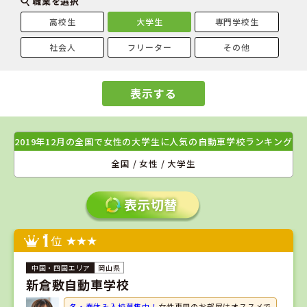
職業を選択
高校生
大学生
専門学校生
社会人
フリーター
その他
表示する
2019年12月の全国で女性の大学生に人気の自動車学校ランキング
全国 / 女性 / 大学生
1
位
岡山県
新倉敷自動車学校
冬・春休み入校募集中！
女性専用のお部屋はオススメで