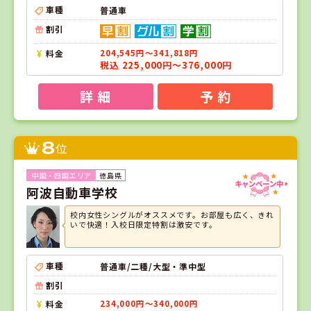
車種
普通車
割引
料金
204,545円～341,818円
税込 225,000円～376,000円
詳 細
予 約
8
位
徳島県
阿波自動車学校
校内女性シングルがオススメです。お部屋も広く、きれ
いで快適！入校日限定特割は激安です。
車種
普通車/二種/大型・準中型
割引
料金
234,000円～340,000円