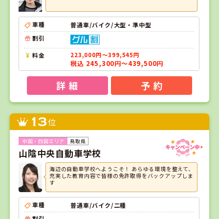
車種
普通車/バイク/大型・準中型
割引
料金
223,000円～399,545円
税込 245,300円～439,500円
詳 細
予 約
13
位
鳥取県
山陰中央自動車学校
海辺の自動車学校へようこそ！ あらゆる環境を整えて、
充実した教育内容で皆様の免許取得をバックアップしま
す
車種
普通車/バイク/二種
割引