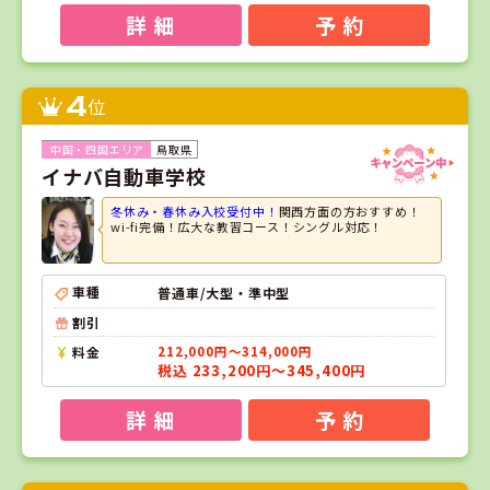
詳 細
予 約
4
位
鳥取県
イナバ自動車学校
冬休み・春休み入校受付中！
関西方面の方おすすめ！
wi-fi完備！広大な教習コース！シングル対応！
車種
普通車/大型・準中型
割引
料金
212,000円～314,000円
税込 233,200円～345,400円
詳 細
予 約