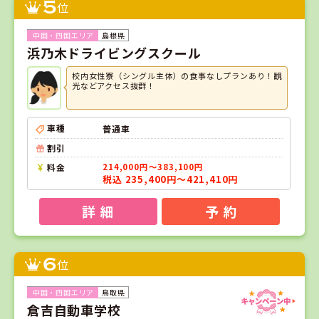
5
位
島根県
浜乃木ドライビングスクール
校内女性寮（シングル主体）の食事なしプランあり！観
光などアクセス抜群！
車種
普通車
割引
料金
214,000円～383,100円
税込 235,400円～421,410円
詳 細
予 約
6
位
鳥取県
倉吉自動車学校