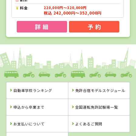
料金
220,000円～320,000円
税込 242,000円～352,000円
詳 細
予 約
1
1
2
3
位
位
位
位
岡山県
新倉敷自動車学校
自動車学校ランキング
免許合宿モデルスケジュール
岡山県
香川県
岡山県
新倉敷自動車学
かんおんじ自動
高梁自動車学校
申込から卒業まで
全国運転免許試験場一覧
校
車学校
詳 細
詳 細
詳 細
お支払いについて
よくあるご質問
予 約
予 約
予 約
詳 細
予 約