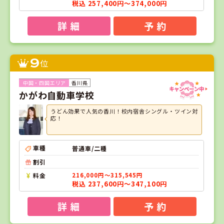
税込 257,400円～374,000円
詳 細
予 約
9
位
香川県
かがわ自動車学校
うどん効果で人気の香川！校内宿舎シングル・ツイン対
応！
車種
普通車/二種
割引
料金
216,000円～315,545円
税込 237,600円～347,100円
詳 細
予 約