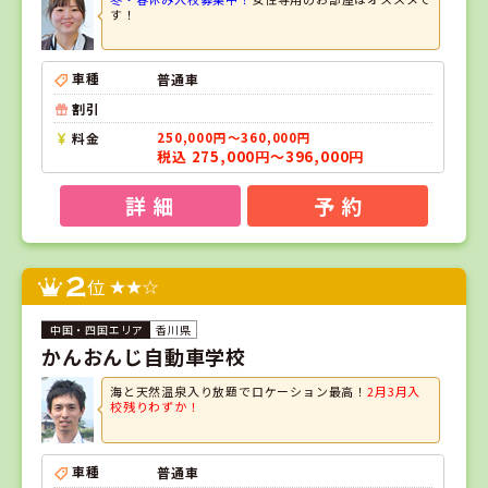
す！
車種
普通車
割引
料金
250,000円～360,000円
税込 275,000円～396,000円
詳 細
予 約
2
位
香川県
かんおんじ自動車学校
海と天然温泉入り放題でロケーション最高！
2月3月入
校残りわずか！
車種
普通車