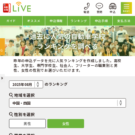
NAVI
ガイド
オススメ
申込情報
ランキング
申込手順
支払方法
過去に人気の自動車学校
oggle
ランキングを調べる
avigation
NG
昨年の申込データを元に人気ランキングを作成しました。高校
生、大学生、専門学校生、社会人、フリーターの職業別と男
性、女性の性別でお選びいただけます。
のランキング
地域を選択
性別を選択
男性
女性