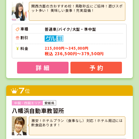
関西方面の方おすすめ校！鳥取砂丘にご招待！遊びスポ
ット多い！ 美味しい食事！充実設備！
車種
普通車/バイク/大型・準中型
割引
料金
215,000円～345,000円
税込 236,500円～379,500円
詳 細
予 約
7
位
愛媛県
八幡浜自動車教習所
激安！ホテルプラン（食事なし）対応！ホテル周辺には
飲食店あります！