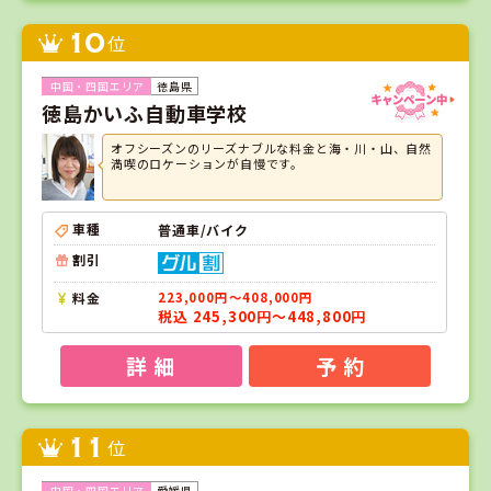
10
位
徳島県
徳島かいふ自動車学校
オフシーズンのリーズナブルな料金と海・川・山、自然
満喫のロケーションが自慢です。
車種
普通車/バイク
割引
料金
223,000円～408,000円
税込 245,300円～448,800円
詳 細
予 約
11
位
愛媛県