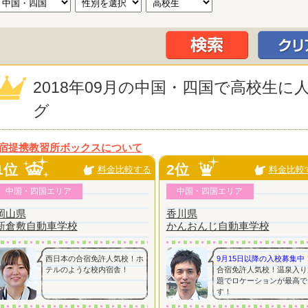
2018年09月の中国・四国で高校生
グ
宿提携教習所ボックスについて
1位
2位
料金比較する
料金比較
中国・四国エリア
中国・四国エリア
岡山県
香川県
新倉敷自動車学校
かんおんじ自動車学校
西日本の合宿免許人気校！ホ
9月15日以降の入校募集中
テルのような校内宿舎！
合宿免許人気校！温泉入り
題でロケーションが最高で
す！