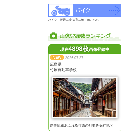
バイク（普通二輪/大型二輪）はこちら
4898枚
現在
画像登録中
2026.07.27
広島県
竹原自動車学校
歴史情緒あふれる竹原の町並み保存地区