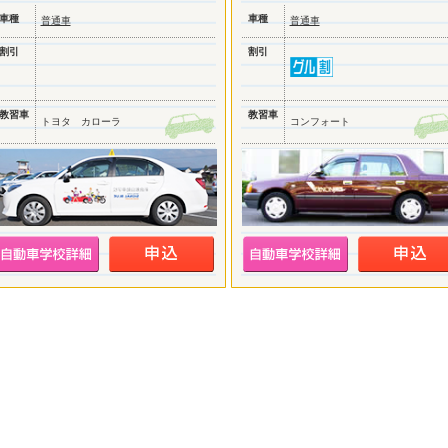
車種
車種
普通車
普通車
割引
割引
教習車
教習車
トヨタ カローラ
コンフォート