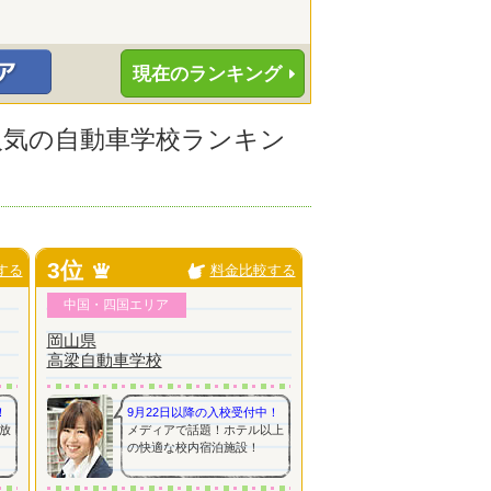
現在のランキング
に人気の自動車学校ランキン
3位
する
料金比較する
中国・四国エリア
岡山県
高梁自動車学校
！
9月22日以降の入校受付中！
放
メディアで話題！ホテル以上
の快適な校内宿泊施設！