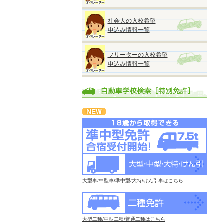
社会人の入校希望
申込み情報一覧
フリーターの入校希望
申込み情報一覧
大型車/中型車/準中型/大特/けん引車はこちら
大型二種/中型二種/普通二種はこちら