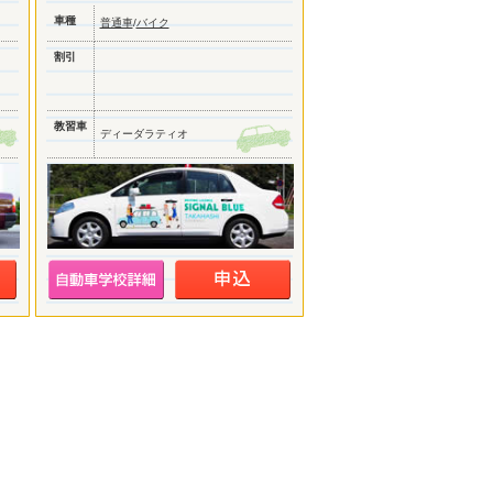
車種
普通車
/
バイク
割引
教習車
ディーダラティオ