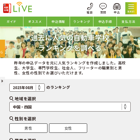
NAVI
ガイド
オススメ
申込情報
ランキング
申込手順
支払方法
過去に人気の自動車学校
oggle
ランキングを調べる
avigation
NG
昨年の申込データを元に人気ランキングを作成しました。高校
生、大学生、専門学校生、社会人、フリーターの職業別と男
性、女性の性別でお選びいただけます。
のランキング
地域を選択
性別を選択
男性
女性