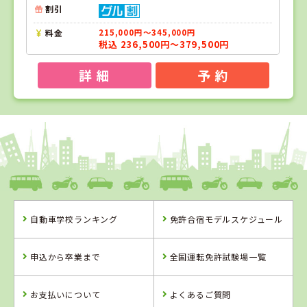
割引
料金
215,000円～345,000円
税込 236,500円～379,500円
詳 細
予 約
1
1
2
位
位
位
岡山県
新倉敷自動車学校
自動車学校ランキング
免許合宿モデルスケジュール
岡山県
鳥取県
新倉敷自動車学
倉吉自動車学校
申込から卒業まで
全国運転免許試験場一覧
校
お支払いについて
よくあるご質問
詳 細
詳 細