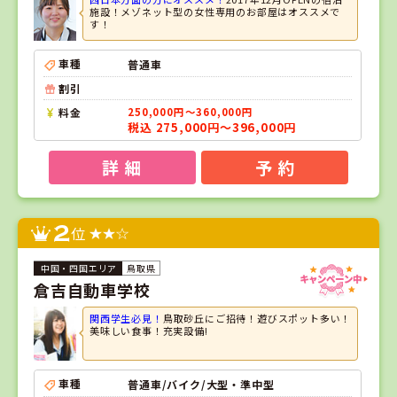
施設！メゾネット型の女性専用のお部屋はオススメで
す！
車種
普通車
割引
料金
250,000円～360,000円
税込 275,000円～396,000円
詳 細
予 約
2
位
鳥取県
倉吉自動車学校
関西学生必見！
鳥取砂丘にご招待！遊びスポット多い！
美味しい食事！充実設備!
車種
普通車/バイク/大型・準中型