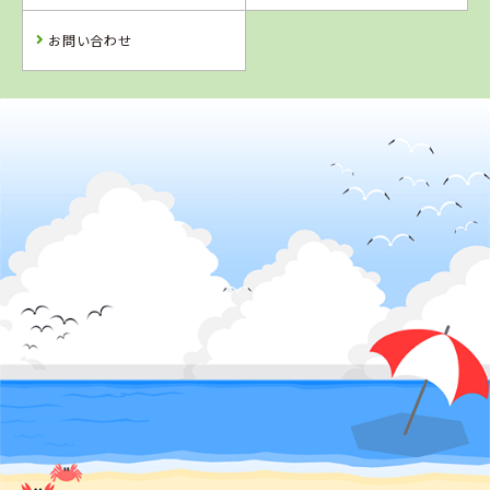
詳 細
予 約
予 約
予 約
お問い合わせ
2
位
鳥取県
倉吉自動車学校
詳 細
予 約