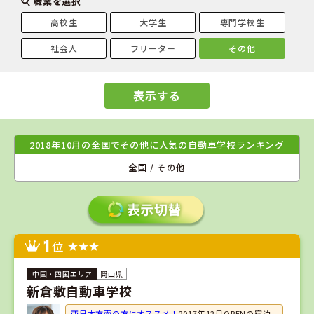
職業を選択
高校生
大学生
専門学校生
社会人
フリーター
その他
表示する
2018年10月の全国でその他に人気の自動車学校ランキング
全国 / その他
1
位
岡山県
新倉敷自動車学校
西日本方面の方にオススメ！
2017年12月OPENの宿泊