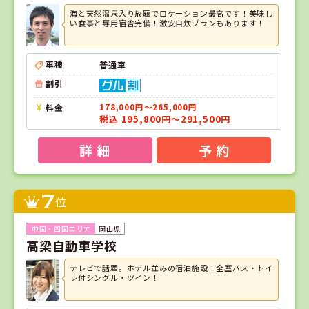
海と天然温泉入り放題でロケーション最高です！美味し
い食事と専用宿舎完備！激安自炊プランもあります！
車種
普通車
割引
料金
178,000円～265,000円
税込 195,800円～291,500円
詳 細
予 約
7
位
岡山県
高梁自動車学校
テレビで話題。ホテル並みの宿泊施設！全室バス・トイ
レ付シングル・ツイン！