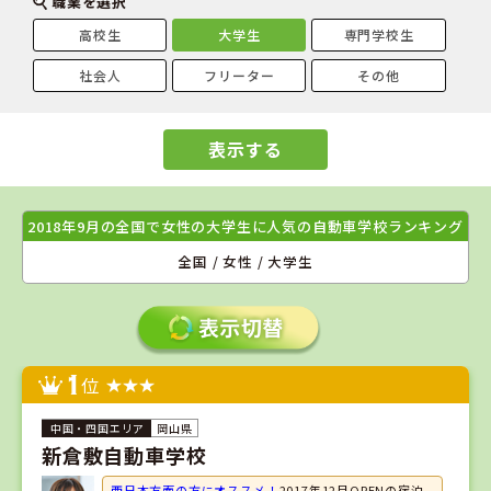
職業を選択
高校生
大学生
専門学校生
社会人
フリーター
その他
表示する
2018年9月の全国で女性の大学生に人気の自動車学校ランキング
全国 / 女性 / 大学生
1
位
岡山県
新倉敷自動車学校
西日本方面の方にオススメ！
2017年12月OPENの宿泊