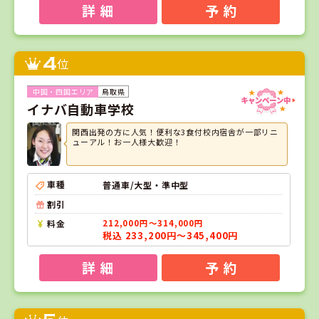
詳 細
予 約
4
位
鳥取県
イナバ自動車学校
関西出発の方に人気！便利な3食付校内宿舎が一部リニ
ューアル！お一人様大歓迎！
車種
普通車/大型・準中型
割引
料金
212,000円～314,000円
税込 233,200円～345,400円
詳 細
予 約