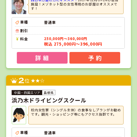
施設！メゾネット型の女性専用のお部屋はオススメで
す！
車種
普通車
割引
料金
250,000円～360,000円
税込 275,000円～396,000円
詳 細
予 約
2
位
島根県
浜乃木ドライビングスクール
校内女性寮（シングル主体）の食事なしプランがお勧め
です。観光・ショッピング等にもアクセス抜群です。
車種
普通車