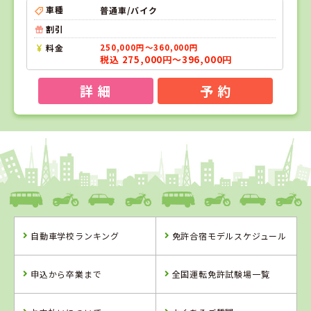
車種
普通車/バイク
割引
料金
250,000円～360,000円
税込 275,000円～396,000円
詳 細
予 約
1
1
2
3
位
位
位
位
岡山県
新倉敷自動車学校
自動車学校ランキング
免許合宿モデルスケジュール
岡山県
島根県
香川県
新倉敷自動車学
浜乃木ドライビ
かがわ自動車学
申込から卒業まで
全国運転免許試験場一覧
校
ングスクール
校