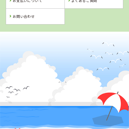
お支払いについて
よくあるご質問
詳 細
詳 細
詳 細
詳 細
予 約
お問い合わせ
予 約
予 約
予 約
2
位
4
5
6
位
位
位
島根県
浜乃木ドライビングスクール
鳥取県
愛媛県
香川県
イナバ自動車学
八幡浜自動車教
かんおんじ自動
校
習所
車学校
詳 細
予 約
詳 細
詳 細
詳 細
予 約
予 約
予 約
3
位