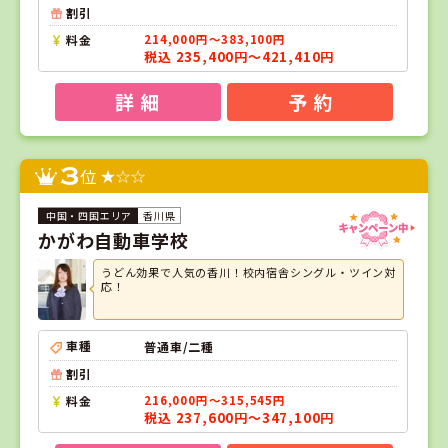
割引
料金
214,000円～383,100円
税込 235,400円～421,410円
詳 細
予 約
3
位
香川県
かがわ自動車学校
うどん効果で人気の香川！校内宿舎シングル・ツイン対
応！
車種
普通車/二種
割引
料金
216,000円～315,545円
税込 237,600円～347,100円