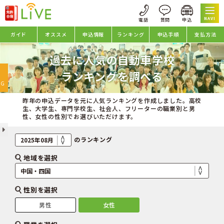
NAVI
ガイド
オススメ
申込情報
ランキング
申込手順
支払方法
過去に人気の自動車学校
oggle
ランキングを調べる
avigation
NG
昨年の申込データを元に人気ランキングを作成しました。高校
生、大学生、専門学校生、社会人、フリーターの職業別と男
性、女性の性別でお選びいただけます。
のランキング
地域を選択
性別を選択
男性
女性