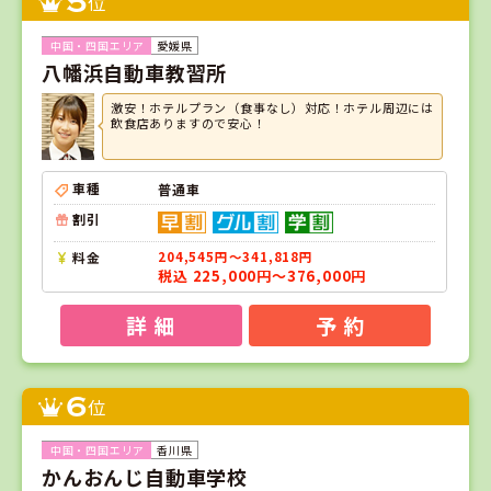
5
位
愛媛県
八幡浜自動車教習所
激安！ホテルプラン（食事なし）対応！ホテル周辺には
飲食店ありますので安心！
車種
普通車
割引
料金
204,545円～341,818円
税込 225,000円～376,000円
詳 細
予 約
6
位
香川県
かんおんじ自動車学校