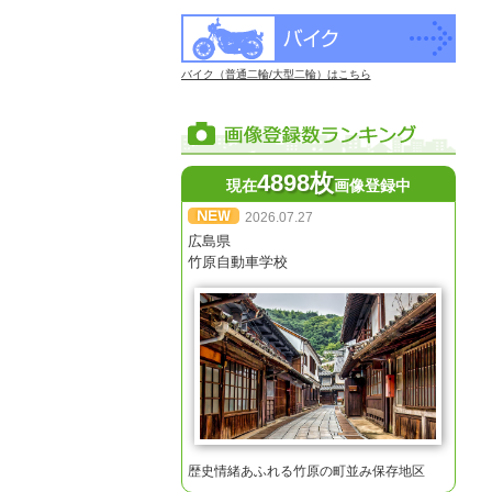
バイク（普通二輪/大型二輪）はこちら
4898枚
現在
画像登録中
2026.07.27
広島県
竹原自動車学校
歴史情緒あふれる竹原の町並み保存地区