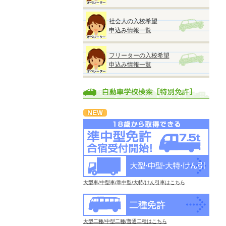
社会人の入校希望
申込み情報一覧
フリーターの入校希望
申込み情報一覧
大型車/中型車/準中型/大特/けん引車はこちら
大型二種/中型二種/普通二種はこちら