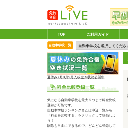
TOP
ご利用ガイド
夏休み7月8月9月入校空き状況公開中
気になる自動車学校を最大５つまで料金比較
登録が可能です。
自動車学校ランキング
または
申込一覧
から
「料金を比較する」をクリックして登録しよ
う！
削除も自由にできるので、どんどん登録して