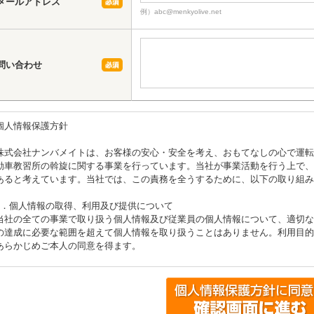
メールアドレス
例）abc@menkyolive.net
問い合わせ
個人情報保護方針
株式会社ナンバメイトは、お客様の安心・安全を考え、おもてなしの心で運転
動車教習所の斡旋に関する事業を行っています。当社が事業活動を行う上で、
あると考えています。当社では、この責務を全うするために、以下の取り組み
1．個人情報の取得、利用及び提供について
当社の全ての事業で取り扱う個人情報及び従業員の個人情報について、適切な
の達成に必要な範囲を超えて個人情報を取り扱うことはありません。利用目的
あらかじめご本人の同意を得ます。
2．個人情報に関する法令や指針、規範について
個人情報に関する法令・国が定める指針その他の規範を守ります。
3．個人情報の安全管理について