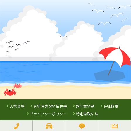
高梁自動車学校
徳島県
徳島わきまち自
動車学校
詳 細
詳 細
予 約
予 約
3
位
香川県
かんおんじ自動車学校
入校資格
合宿免許契約条件書
旅行業約款
会社概要
プライバシーポリシー
特定商取引法