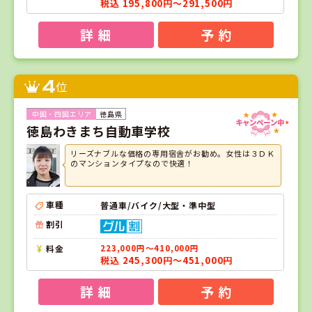
税込 195,800円～291,500円
詳 細
予 約
4
位
徳島県
徳島わきまち自動車学校
リーズナブルな価格の専用宿舎がお勧め。女性は３ＤＫ
のマンションタイプなので快適！
車種
普通車/バイク/大型・準中型
割引
料金
223,000円～410,000円
税込 245,300円～451,000円
詳 細
予 約