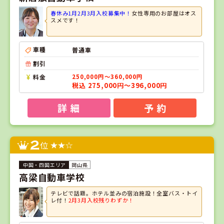
春休み1月2月3月入校募集中！
女性専用のお部屋はオス
スメです！
車種
普通車
割引
料金
250,000円～360,000円
税込 275,000円～396,000円
詳 細
予 約
2
位
岡山県
高梁自動車学校
テレビで話題。ホテル並みの宿泊施設！全室バス・トイ
レ付！
2月3月入校残りわずか！