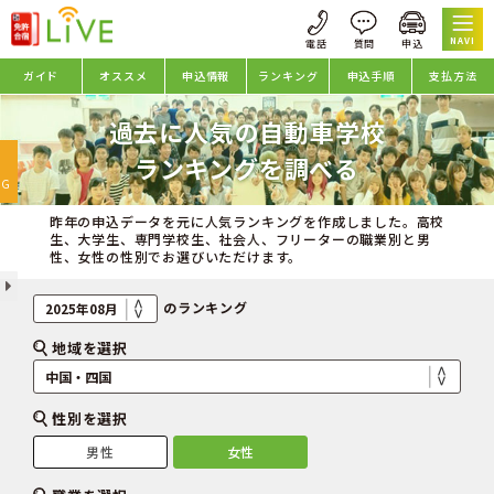
NAVI
ガイド
オススメ
申込情報
ランキング
申込手順
支払方法
過去に人気の自動車学校
oggle
ランキングを調べる
avigation
NG
昨年の申込データを元に人気ランキングを作成しました。高校
生、大学生、専門学校生、社会人、フリーターの職業別と男
性、女性の性別でお選びいただけます。
のランキング
地域を選択
性別を選択
男性
女性