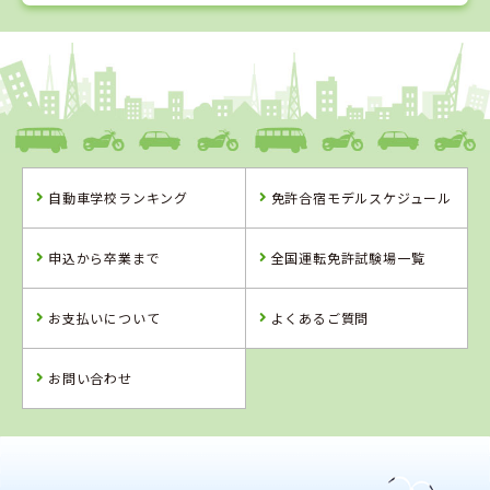
1
1
2
3
位
位
位
位
岡山県
新倉敷自動車学校
自動車学校ランキング
免許合宿モデルスケジュール
岡山県
岡山県
香川県
新倉敷自動車学
高梁自動車学校
かんおんじ自動
申込から卒業まで
全国運転免許試験場一覧
校
車学校
詳 細
詳 細
詳 細
お支払いについて
よくあるご質問
予 約
予 約
予 約
詳 細
予 約
お問い合わせ
4
位
2
位
岡山県