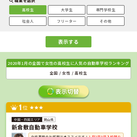
職業を選択
高校生
大学生
専門学校生
社会人
フリーター
その他
表示する
2020年1月の全国で女性の高校生に人気の自動車学校ランキング
全国 / 女性 / 高校生
1
位
岡山県
新倉敷自動車学校
女性専用のお部屋はオススメです！
1 月2月3月入校残り