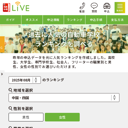
NAVI
ガイド
オススメ
申込情報
ランキング
申込手順
支払方法
過去に人気の自動車学校
oggle
ランキングを調べる
avigation
NG
昨年の申込データを元に人気ランキングを作成しました。高校
生、大学生、専門学校生、社会人、フリーターの職業別と男
性、女性の性別でお選びいただけます。
のランキング
地域を選択
性別を選択
男性
女性