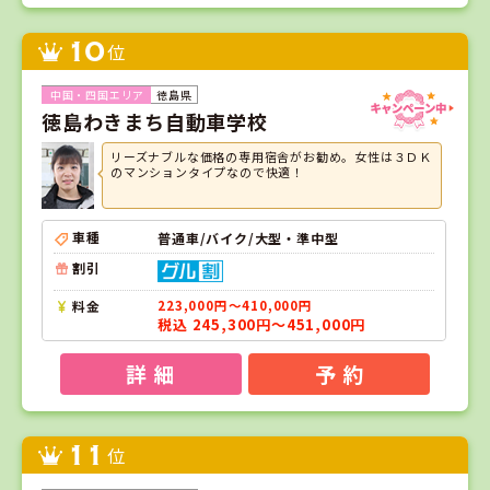
10
位
徳島県
徳島わきまち自動車学校
リーズナブルな価格の専用宿舎がお勧め。女性は３ＤＫ
のマンションタイプなので快適！
車種
普通車/バイク/大型・準中型
割引
料金
223,000円～410,000円
税込 245,300円～451,000円
詳 細
予 約
11
位