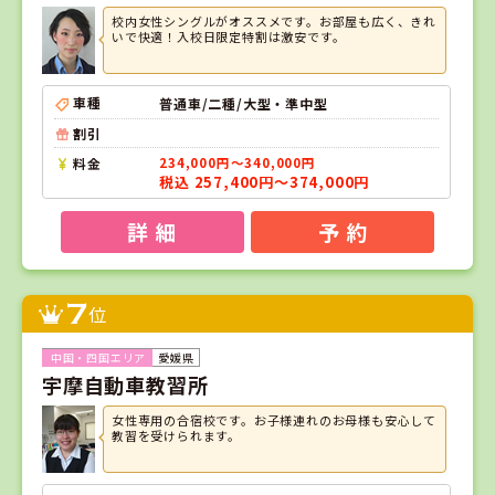
校内女性シングルがオススメです。お部屋も広く、きれ
いで快適！入校日限定特割は激安です。
車種
普通車/二種/大型・準中型
割引
料金
234,000円～340,000円
税込 257,400円～374,000円
詳 細
予 約
7
位
愛媛県
宇摩自動車教習所
女性専用の合宿校です。お子様連れのお母様も安心して
教習を受けられます。