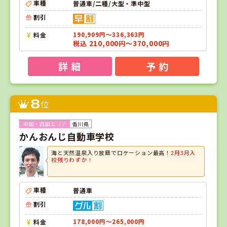
車種
普通車/二種/大型・準中型
割引
料金
190,909円～336,363円
税込 210,000円～370,000円
詳 細
予 約
8
位
香川県
かんおんじ自動車学校
海と天然温泉入り放題でロケーション最高！
2月3月入
校残りわずか！
車種
普通車
割引
料金
178,000円～265,000円