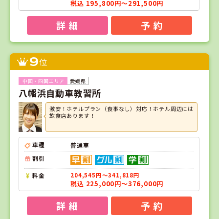
税込 195,800円～291,500円
詳 細
予 約
9
位
愛媛県
八幡浜自動車教習所
激安！ホテルプラン（食事なし）対応！ホテル周辺には
飲食店あります！
車種
普通車
割引
料金
204,545円～341,818円
税込 225,000円～376,000円
詳 細
予 約