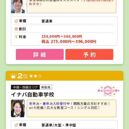
わずか！
車種
普通車
割引
料金
250,000円～360,000円
税込 275,000円～396,000円
詳 細
予 約
2
位
鳥取県
イナバ自動車学校
冬休み・春休み入校受付中！
関西方面の方おすすめ！
wi-fi完備！広大な教習コース！シングル対応！
車種
普通車/大型・準中型