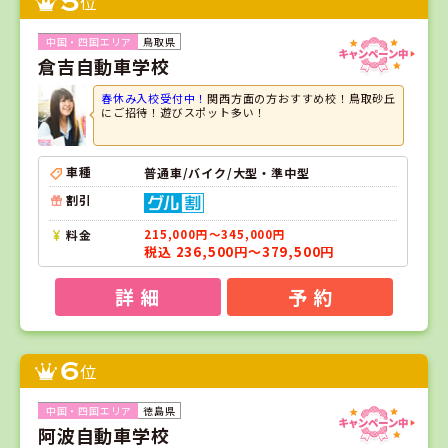
5
位
鳥取県
倉吉自動車学校
春休み入校受付中！
関西方面の方おすすめ校！鳥取砂丘
にご招待！遊びスポット多い！
車種
普通車/バイク/大型・準中型
割引
料金
215,000円～345,000円
税込 236,500円～379,500円
詳 細
予 約
6
位
徳島県
阿波自動車学校