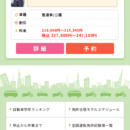
車種
普通車/二種
割引
料金
216,000円～315,545円
税込 237,600円～347,100円
詳 細
予 約
1
1
2
3
位
位
位
位
岡山県
新倉敷自動車学校
自動車学校ランキング
免許合宿モデルスケジュール
岡山県
鳥取県
島根県
新倉敷自動車学
イナバ自動車学
浜乃木ドライビ
申込から卒業まで
全国運転免許試験場一覧
校
校
ングスクール