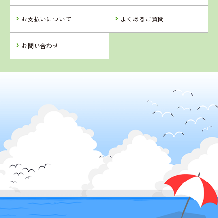
お支払いについて
よくあるご質問
詳 細
詳 細
詳 細
詳 細
予 約
お問い合わせ
予 約
予 約
予 約
2
位
4
5
6
位
位
位
鳥取県
イナバ自動車学校
岡山県
鳥取県
徳島県
高梁自動車学校
倉吉自動車学校
阿波自動車学校
詳 細
予 約
詳 細
詳 細
詳 細