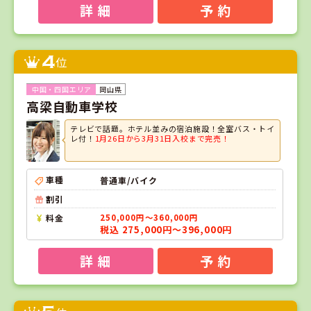
詳 細
予 約
4
位
岡山県
高梁自動車学校
テレビで話題。ホテル並みの宿泊施設！全室バス・トイ
レ付！
1月26日から3月31日入校まで完売！
車種
普通車/バイク
割引
料金
250,000円～360,000円
税込 275,000円～396,000円
詳 細
予 約