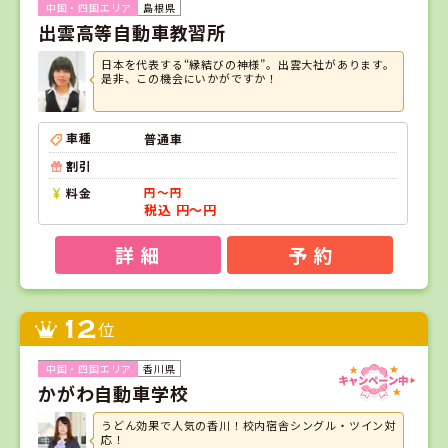
島根県
出雲高等自動車教習所
日本を代表する“縁結びの神様”。出雲大社があります。
是非、この機会にいかがですか！
車種
普通車
割引
料金
円～円
税込 円～円
詳 細
予 約
12
位
香川県
かがわ自動車学校
うどん効果で人気の香川！校内宿舎シングル・ツイン対
応！