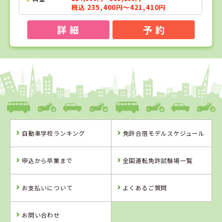
税込 235,400円～421,410円
詳 細
予 約
1
1
2
3
位
位
位
位
岡山県
新倉敷自動車学校
自動車学校ランキング
免許合宿モデルスケジュール
岡山県
岡山県
鳥取県
新倉敷自動車学
高梁自動車学校
山陰中央自動車
申込から卒業まで
全国運転免許試験場一覧
校
学校
お支払いについて
よくあるご質問
詳 細
詳 細
詳 細
詳 細
予 約
お問い合わせ
予 約
予 約
予 約