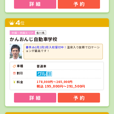
詳 細
予 約
4
位
香川県
かんおんじ自動車学校
春休み1月2月3月入校受付中！
温泉入り放題でロケーシ
ョンが最高です！
車種
普通車
割引
料金
178,000円～265,000円
税込 195,800円～291,500円
詳 細
予 約