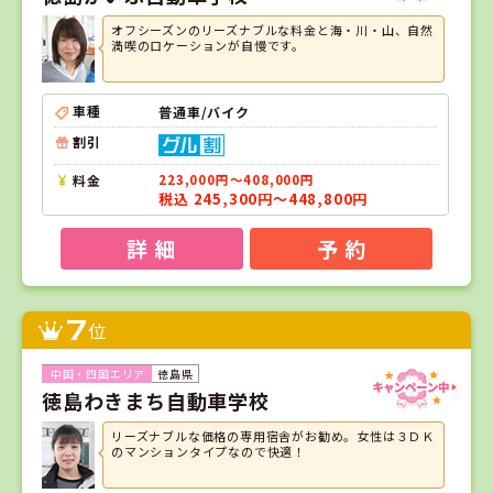
オフシーズンのリーズナブルな料金と海・川・山、自然
満喫のロケーションが自慢です。
車種
普通車/バイク
割引
料金
223,000円～408,000円
税込 245,300円～448,800円
詳 細
予 約
7
位
徳島県
徳島わきまち自動車学校
リーズナブルな価格の専用宿舎がお勧め。女性は３ＤＫ
のマンションタイプなので快適！