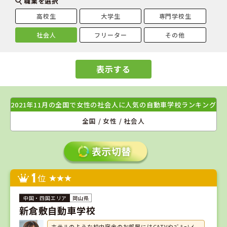
職業を選択
高校生
大学生
専門学校生
社会人
フリーター
その他
表示する
2021年11月の全国で女性の社会人に人気の自動車学校ランキング
全国 / 女性 / 社会人
1
位
岡山県
新倉敷自動車学校
ホテルのような校内宿舎のお部屋にはCATVやﾌﾞﾙｰﾚｲ、