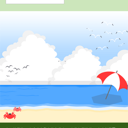
2
位
4
5
6
位
位
位
岡山県
高梁自動車学校
香川県
愛媛県
徳島県
かんおんじ自動
八幡浜自動車教
徳島かいふ自動
車学校
習所
車学校
詳 細
予 約
詳 細
詳 細
詳 細
予 約
予 約
予 約
3
位
鳥取県
7
8
位
位
山陰中央自動車学校