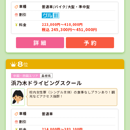
車種
普通車/バイク/大型・準中型
割引
料金
223,000円～410,000円
税込 245,300円～451,000円
詳 細
予 約
8
位
島根県
浜乃木ドライビングスクール
校内女性寮（シングル主体）の食事なしプランあり！観
光などアクセス抜群！
車種
普通車
割引
料金
214,000円～383,100円