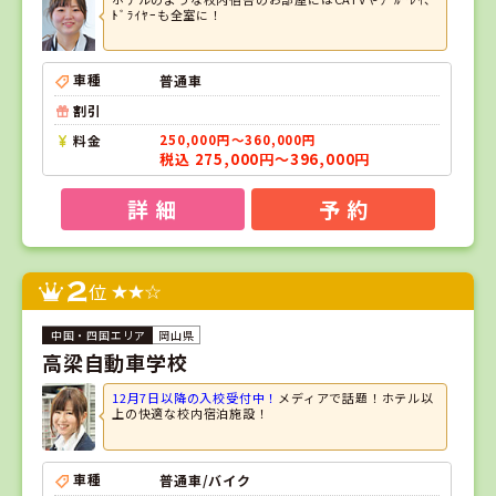
ﾄﾞﾗｲﾔｰも全室に！
車種
普通車
割引
料金
250,000円～360,000円
税込 275,000円～396,000円
詳 細
予 約
2
位
岡山県
高梁自動車学校
12月7日以降の入校受付中！
メディアで話題！ホテル以
上の快適な校内宿泊施設！
車種
普通車/バイク