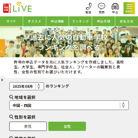
NAVI
ガイド
オススメ
申込情報
ランキング
申込手順
支払方法
過去に人気の自動車学校
oggle
ランキングを調べる
avigation
NG
昨年の申込データを元に人気ランキングを作成しました。高校
生、大学生、専門学校生、社会人、フリーターの職業別と男
性、女性の性別でお選びいただけます。
のランキング
地域を選択
性別を選択
男性
女性