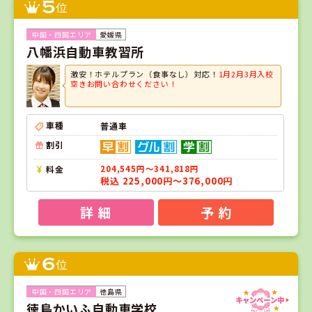
5
位
愛媛県
八幡浜自動車教習所
激安！ホテルプラン（食事なし）対応！
1月2月3月入校
空きお問い合わせください！
車種
普通車
割引
料金
204,545円～341,818円
税込 225,000円～376,000円
詳 細
予 約
6
位
徳島県
徳島かいふ自動車学校