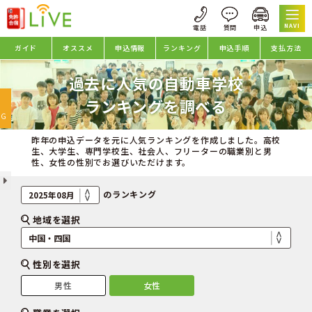
NAVI
ガイド
オススメ
申込情報
ランキング
申込手順
支払方法
過去に人気の自動車学校
oggle
ランキングを調べる
avigation
NG
昨年の申込データを元に人気ランキングを作成しました。高校
生、大学生、専門学校生、社会人、フリーターの職業別と男
性、女性の性別でお選びいただけます。
のランキング
地域を選択
性別を選択
男性
女性