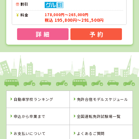
割引
料金
178,000円～265,000円
税込 195,800円～291,500円
詳 細
予 約
1
1
2
位
位
位
岡山県
新倉敷自動車学校
自動車学校ランキング
免許合宿モデルスケジュール
岡山県
香川県
新倉敷自動車学
かんおんじ自動
申込から卒業まで
全国運転免許試験場一覧
校
車学校
詳 細
詳 細
お支払いについて
よくあるご質問
予 約
予 約