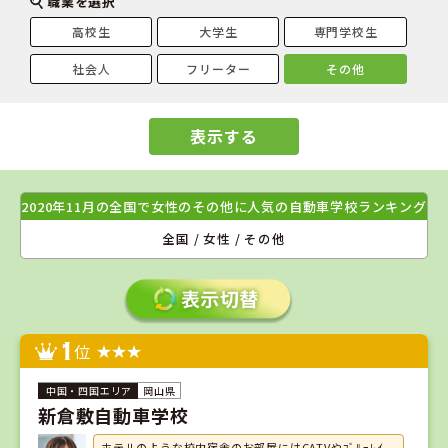
職業を選択
高校生
大学生
専門学校生
社会人
フリーター
その他
表示する
2020年11月の全国で女性のその他に人気の自動車学校ランキング
全国 / 女性 / その他
1
位
岡山県
新倉敷自動車学校
ホテルのような校内宿舎のお部屋にはCATVやﾌﾞﾙｰﾚｲ、