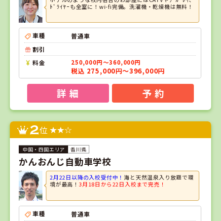
ﾄﾞﾗｲﾔｰも全室に！wi-fi完備。洗濯機・乾燥機は無料！
車種
普通車
割引
料金
250,000円～360,000円
税込 275,000円～396,000円
詳 細
予 約
2
位
香川県
かんおんじ自動車学校
2月22日以降の入校受付中！
海と天然温泉入り放題で環
境が最高！
3月18日から22日入校まで完売！
車種
普通車