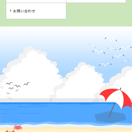
詳 細
予 約
お問い合わせ
2
位
香川県
かんおんじ自動車学校
詳 細
予 約