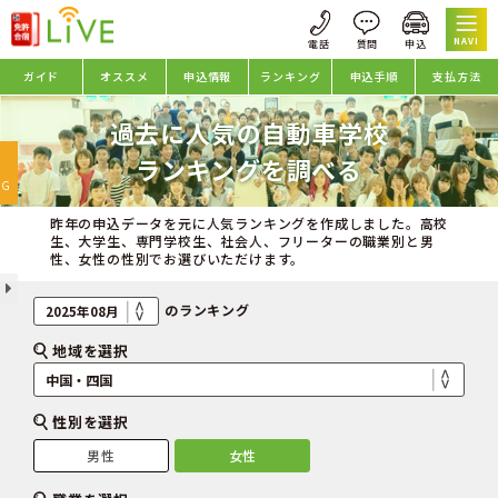
NAVI
ガイド
オススメ
申込情報
ランキング
申込手順
支払方法
過去に人気の自動車学校
oggle
ランキングを調べる
avigation
NG
昨年の申込データを元に人気ランキングを作成しました。高校
生、大学生、専門学校生、社会人、フリーターの職業別と男
性、女性の性別でお選びいただけます。
のランキング
地域を選択
性別を選択
男性
女性