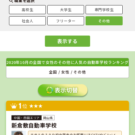
職業を選択
高校生
大学生
専門学校生
社会人
フリーター
その他
表示する
2020年10月の全国で女性のその他に人気の自動車学校ランキング
全国 / 女性 / その他
1
位
岡山県
新倉敷自動車学校
ホテルのような校内宿舎のお部屋にはCATVやﾌﾞﾙｰﾚｲ、