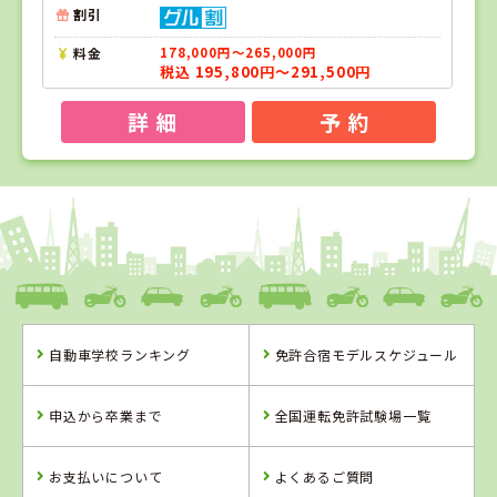
割引
料金
178,000円～265,000円
税込 195,800円～291,500円
詳 細
予 約
1
1
2
位
位
位
岡山県
新倉敷自動車学校
自動車学校ランキング
免許合宿モデルスケジュール
岡山県
香川県
新倉敷自動車学
かんおんじ自動
申込から卒業まで
全国運転免許試験場一覧
校
車学校
詳 細
詳 細
お支払いについて
よくあるご質問
予 約
予 約