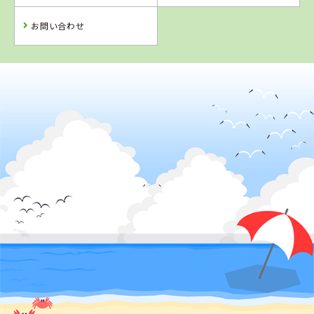
詳 細
予 約
お問い合わせ
2
位
香川県
かんおんじ自動車学校
詳 細
予 約