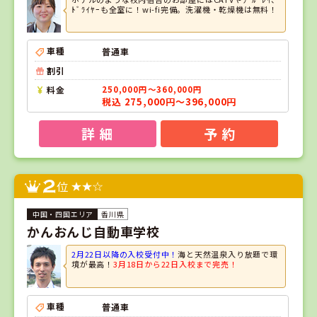
ﾄﾞﾗｲﾔｰも全室に！wi-fi完備。洗濯機・乾燥機は無料！
車種
普通車
割引
料金
250,000円～360,000円
税込 275,000円～396,000円
詳 細
予 約
2
位
香川県
かんおんじ自動車学校
2月22日以降の入校受付中！
海と天然温泉入り放題で環
境が最高！
3月18日から22日入校まで完売！
車種
普通車