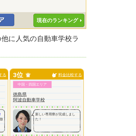
現在のランキング
その他に人気の自動車学校ラ
3位
する
料金比較する
中国・四国エリア
徳島県
阿波自動車学校
！
新しい専用寮が完成しまし
放
た！