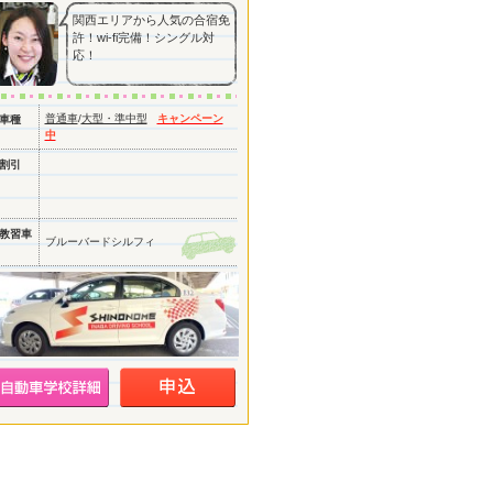
関西エリアから人気の合宿免
許！wi-fi完備！シングル対
応！
普通車
/
大型・準中型
キャンペーン
車種
中
割引
教習車
ブルーバードシルフィ