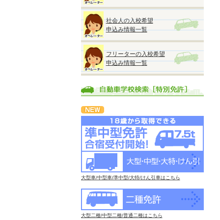
社会人の入校希望
申込み情報一覧
フリーターの入校希望
申込み情報一覧
大型車/中型車/準中型/大特/けん引車はこちら
大型二種/中型二種/普通二種はこちら