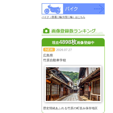
バイク（普通二輪/大型二輪）はこちら
4898枚
現在
画像登録中
2026.07.27
広島県
竹原自動車学校
歴史情緒あふれる竹原の町並み保存地区