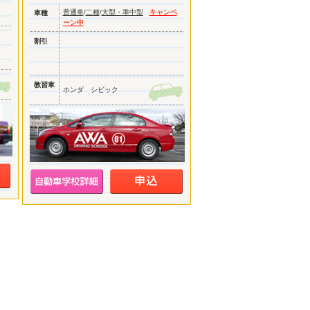
普通車
/
二種
/
大型・準中型
キャンペ
車種
ーン中
割引
教習車
ホンダ シビック