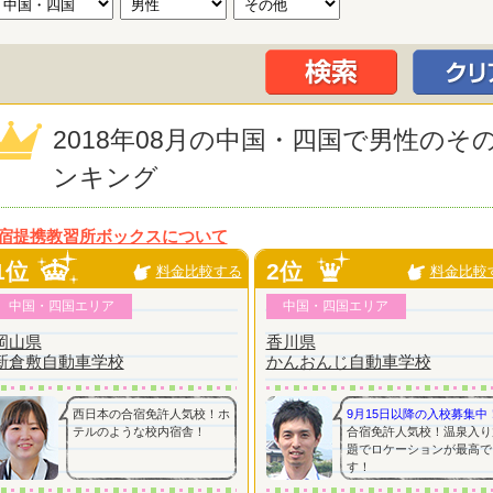
2018年08月の中国・四国で男性の
ンキング
宿提携教習所ボックスについて
1位
2位
料金比較する
料金比較
中国・四国エリア
中国・四国エリア
岡山県
香川県
新倉敷自動車学校
かんおんじ自動車学校
西日本の合宿免許人気校！ホ
9月15日以降の入校募集中
テルのような校内宿舎！
合宿免許人気校！温泉入り
題でロケーションが最高で
す！