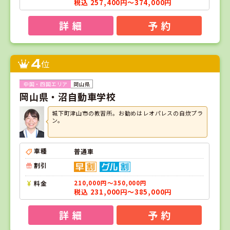
税込 257,400円～374,000円
詳 細
予 約
4
位
岡山県
岡山県・沼自動車学校
城下町津山市の教習所。お勧めはレオパレスの自炊プラ
ン。
車種
普通車
割引
料金
210,000円～350,000円
税込 231,000円～385,000円
詳 細
予 約