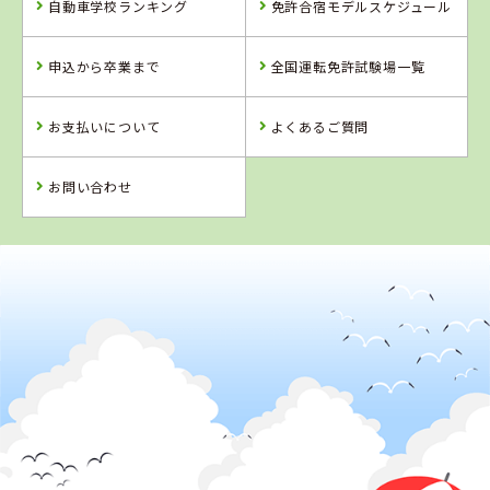
自動車学校ランキング
免許合宿モデルスケジュール
岡山県
鳥取県
徳島県
新倉敷自動車学
倉吉自動車学校
阿波自動車学校
申込から卒業まで
全国運転免許試験場一覧
校
お支払いについて
よくあるご質問
詳 細
詳 細
詳 細
詳 細
予 約
予 約
予 約
予 約
お問い合わせ
2
位
4
5
6
位
位
位
鳥取県
倉吉自動車学校
岡山県
岡山県
島根県
岡山県・沼自動
高梁自動車学校
浜乃木ドライビ
車学校
ングスクール