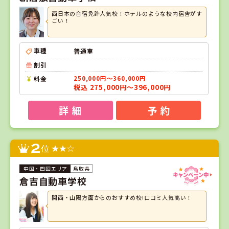
西日本の合宿免許人気校！ホテルのような校内宿舎がす
ごい！
車種
普通車
割引
料金
250,000円～360,000円
税込 275,000円～396,000円
詳 細
予 約
2
位
鳥取県
倉吉自動車学校
関西・山陽方面からのおすすめ校!口コミ人気高い！