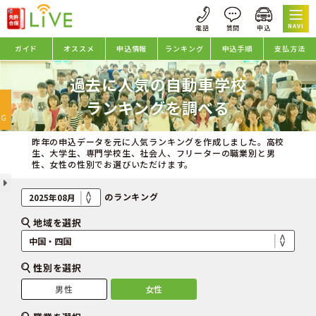
NAVI
ガイド
オススメ
申込情報
ランキング
申込手順
支払方法
過去に人気の自動車学校
oggle
ランキングを調べる
avigation
NG
昨年の申込データを元に人気ランキングを作成しました。高校
生、大学生、専門学校生、社会人、フリーターの職業別と男
性、女性の性別でお選びいただけます。
のランキング
地域を選択
性別を選択
男性
女性