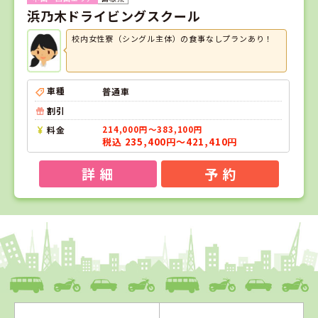
浜乃木ドライビングスクール
校内女性寮（シングル主体）の食事なしプランあり！
車種
普通車
割引
料金
214,000円～383,100円
税込 235,400円～421,410円
詳 細
予 約
1
1
2
3
位
位
位
位
岡山県
新倉敷自動車学校