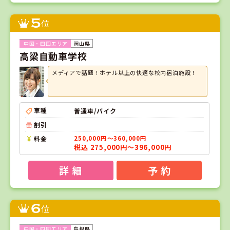
5
位
岡山県
高梁自動車学校
メディアで話題！ホテル以上の快適な校内宿泊施設！
車種
普通車/バイク
割引
料金
250,000円～360,000円
税込 275,000円～396,000円
詳 細
予 約
6
位
島根県