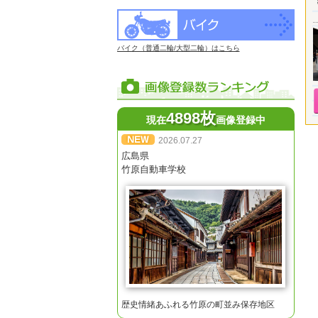
バイク（普通二輪/大型二輪）はこちら
4898枚
現在
画像登録中
2026.07.27
広島県
竹原自動車学校
歴史情緒あふれる竹原の町並み保存地区