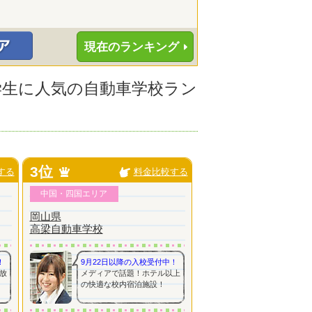
現在のランキング
大学生に人気の自動車学校ラン
3位
する
料金比較する
中国・四国エリア
岡山県
高梁自動車学校
！
9月22日以降の入校受付中！
放
メディアで話題！ホテル以上
の快適な校内宿泊施設！