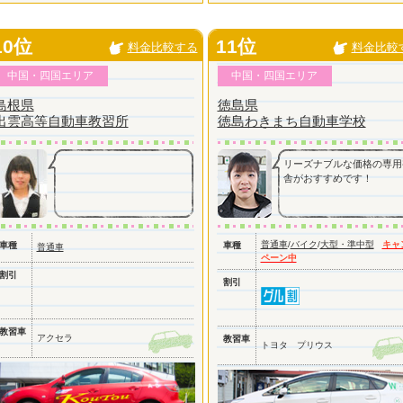
10位
11位
料金比較する
料金比較
中国・四国エリア
中国・四国エリア
島根県
徳島県
出雲高等自動車教習所
徳島わきまち自動車学校
リーズナブルな価格の専用
舎がおすすめです！
普通車
/
バイク
/
大型・準中型
キャ
車種
車種
普通車
ペーン中
割引
割引
教習車
アクセラ
教習車
トヨタ プリウス