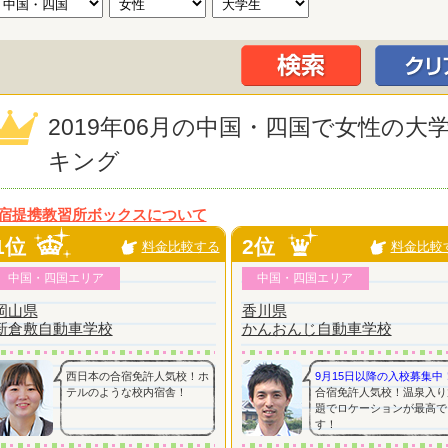
2019年06月の中国・四国で女性の
キング
宿提携教習所ボックスについて
1位
2位
料金比較する
料金比較
中国・四国エリア
中国・四国エリア
岡山県
香川県
新倉敷自動車学校
かんおんじ自動車学校
西日本の合宿免許人気校！ホ
9月15日以降の入校募集中
テルのような校内宿舎！
合宿免許人気校！温泉入り
題でロケーションが最高で
す！