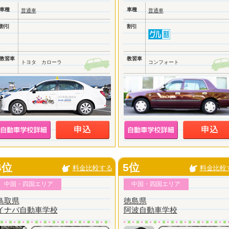
車種
車種
普通車
普通車
割引
割引
教習車
教習車
トヨタ カローラ
コンフォート
4位
5位
料金比較する
料金比較
中国・四国エリア
中国・四国エリア
鳥取県
徳島県
イナバ自動車学校
阿波自動車学校