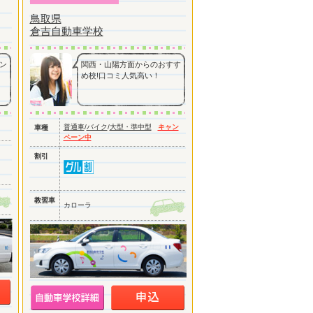
鳥取県
倉吉自動車学校
ン
関西・山陽方面からのおすす
め校!口コミ人気高い！
普通車
/
バイク
/
大型・準中型
キャン
車種
ペーン中
割引
教習車
カローラ