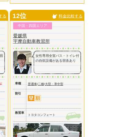
12位
する
料金比較する
中国・四国エリア
愛媛県
宇摩自動車教習所
宿
女性専用全室バス・トイレ付
の自炊設備がある宿舎あり
ン
車種
普通車
/
二種
/
大型・準中型
割引
教習車
トヨタコンフォート