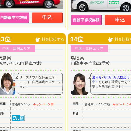
13位
14位
料金比較する
料金比較
中国・四国エリア
中国・四国エリア
徳島県
鳥取県
徳島かいふ自動車学校
山陰中央自動車学校
リーズナブルな料金と海・
夏休み7月8月9月入校受付
川・山、自然満喫のロケーシ
中！
あらゆる環境を整えて
ョン！
実した教育内容です！
車種
車種
普通車
/
バイク
キャンペーン中
普通車
/
バイク
/
二種
キャンペーン
割引
割引