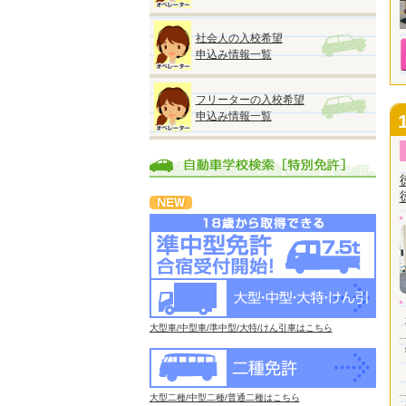
社会人の入校希望
申込み情報一覧
フリーターの入校希望
申込み情報一覧
大型車/中型車/準中型/大特/けん引車はこちら
大型二種/中型二種/普通二種はこちら