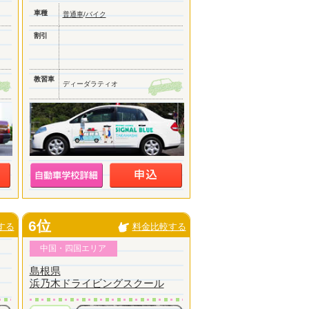
車種
普通車
/
バイク
割引
教習車
ディーダラティオ
6位
する
料金比較する
中国・四国エリア
島根県
浜乃木ドライビングスクール