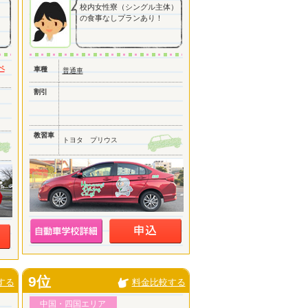
校内女性寮（シングル主体）
の食事なしプランあり！
ペ
車種
普通車
割引
教習車
トヨタ プリウス
9位
する
料金比較する
中国・四国エリア