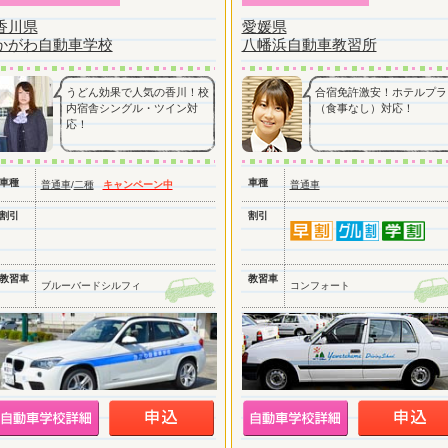
香川県
愛媛県
かがわ自動車学校
八幡浜自動車教習所
うどん効果で人気の香川！校
合宿免許激安！ホテルプラ
内宿舎シングル・ツイン対
（食事なし）対応！
応！
車種
車種
普通車
/
二種
キャンペーン中
普通車
割引
割引
教習車
教習車
ブルーバードシルフィ
コンフォート