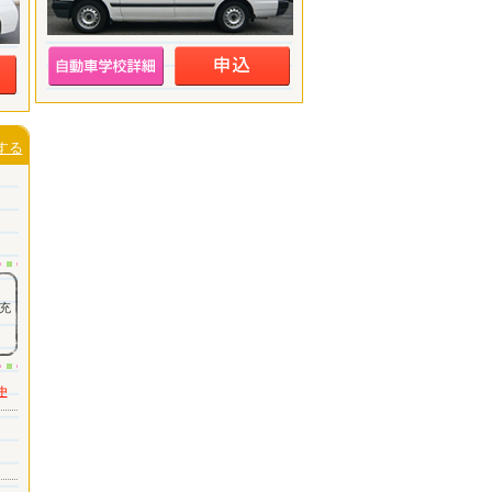
する
充
中