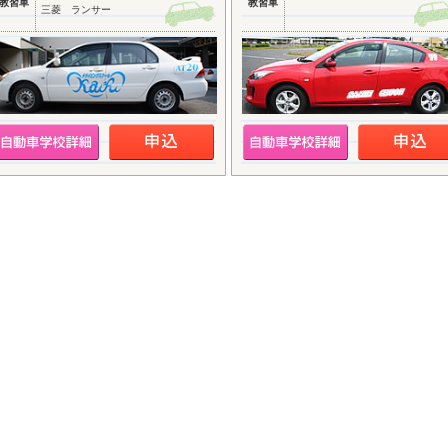
教習車
教習車
三菱 ランサー