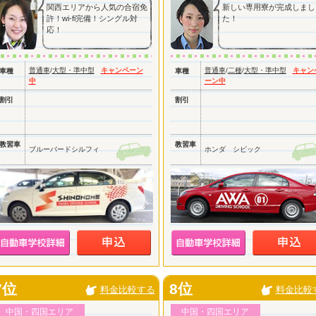
関西エリアから人気の合宿免
新しい専用寮が完成しまし
許！wi-fi完備！シングル対
た！
応！
普通車
/
大型・準中型
キャンペーン
普通車
/
二種
/
大型・準中型
キャン
車種
車種
中
ーン中
割引
割引
教習車
教習車
ブルーバードシルフィ
ホンダ シビック
7位
8位
料金比較する
料金比較
中国・四国エリア
中国・四国エリア