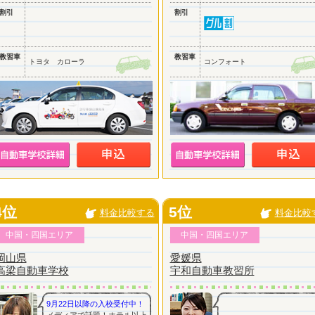
割引
割引
教習車
教習車
トヨタ カローラ
コンフォート
4位
5位
料金比較する
料金比較
中国・四国エリア
中国・四国エリア
岡山県
愛媛県
高梁自動車学校
宇和自動車教習所
9月22日以降の入校受付中！