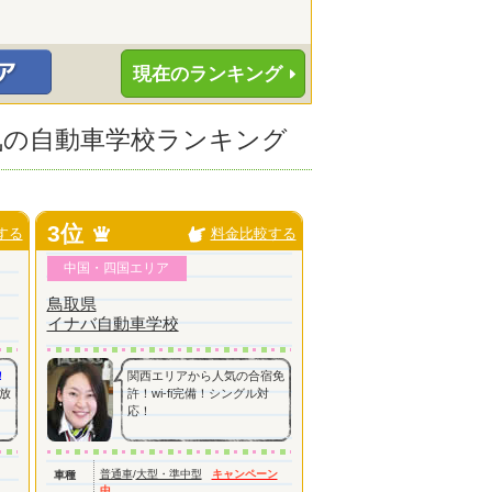
現在のランキング
人気の自動車学校ランキング
3位
する
料金比較する
中国・四国エリア
鳥取県
イナバ自動車学校
！
関西エリアから人気の合宿免
放
許！wi-fi完備！シングル対
応！
普通車
/
大型・準中型
キャンペーン
車種
中