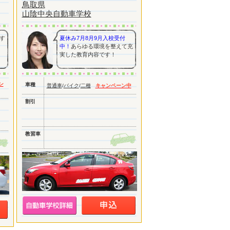
鳥取県
山陰中央自動車学校
す
夏休み7月8月9月入校受付
中！
あらゆる環境を整えて充
実した教育内容です！
ン
車種
普通車
/
バイク
/
二種
キャンペーン中
割引
教習車