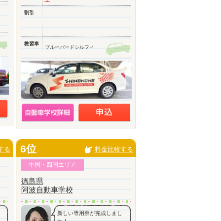
割引
教習車
ブルーバードシルフィ
6位
する
料金比較する
中国・四国エリア
徳島県
阿波自動車学校
新しい専用寮が完成しまし