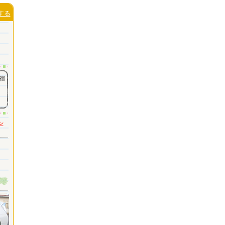
する
宿
ン