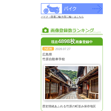
バイク（普通二輪/大型二輪）はこちら
4898枚
現在
画像登録中
2026.07.27
広島県
竹原自動車学校
歴史情緒あふれる竹原の町並み保存地区