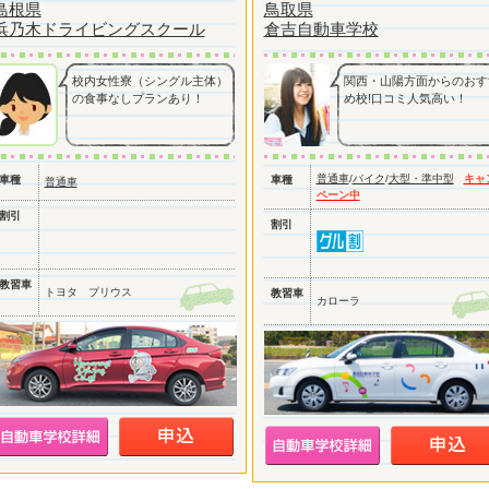
島根県
鳥取県
浜乃木ドライビングスクール
倉吉自動車学校
校内女性寮（シングル主体）
関西・山陽方面からのおす
の食事なしプランあり！
め校!口コミ人気高い！
普通車
/
バイク
/
大型・準中型
キャ
車種
車種
普通車
ペーン中
割引
割引
教習車
トヨタ プリウス
教習車
カローラ