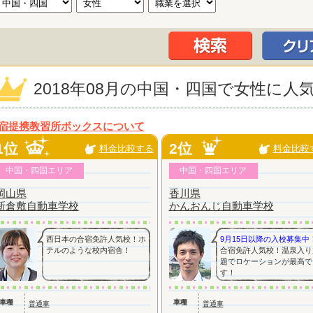
2018年08月の中国・四国で女性に
宿提携教習所ボックスについて
1位
2位
料金比較する
料金比較
中国・四国エリア
中国・四国エリア
岡山県
香川県
新倉敷自動車学校
かんおんじ自動車学校
西日本の合宿免許人気校！ホ
9月15日以降の入校募集中
テルのような校内宿舎！
合宿免許人気校！温泉入り
題でロケーションが最高で
す！
車種
車種
普通車
普通車