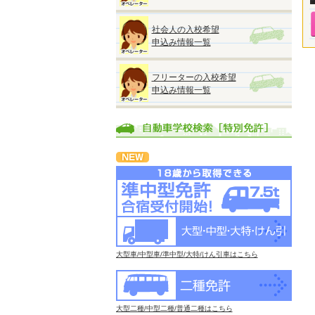
社会人の入校希望
申込み情報一覧
フリーターの入校希望
申込み情報一覧
大型車/中型車/準中型/大特/けん引車はこちら
大型二種/中型二種/普通二種はこちら