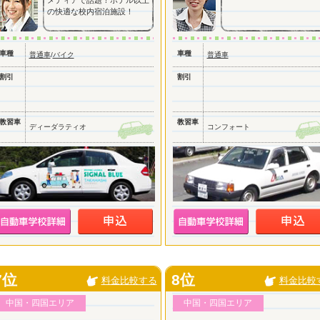
メディアで話題！ホテル以上
の快適な校内宿泊施設！
車種
車種
普通車
/
バイク
普通車
割引
割引
教習車
教習車
ディーダラティオ
コンフォート
7位
8位
料金比較する
料金比較
中国・四国エリア
中国・四国エリア