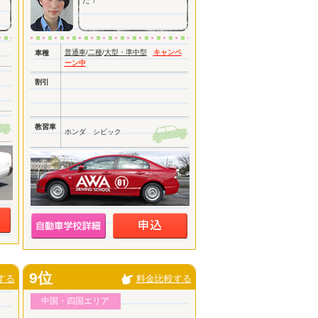
た！
普通車
/
二種
/
大型・準中型
キャンペ
車種
ーン中
割引
教習車
ホンダ シビック
9位
する
料金比較する
中国・四国エリア