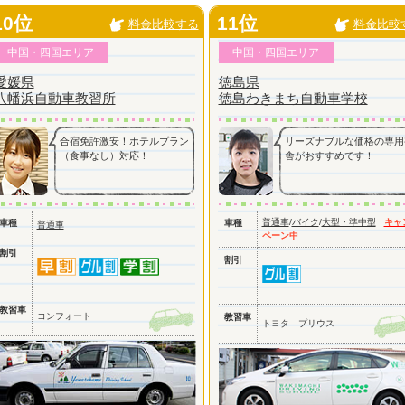
10位
11位
料金比較する
料金比較
中国・四国エリア
中国・四国エリア
愛媛県
徳島県
八幡浜自動車教習所
徳島わきまち自動車学校
合宿免許激安！ホテルプラン
リーズナブルな価格の専用
（食事なし）対応！
舎がおすすめです！
普通車
/
バイク
/
大型・準中型
キャ
車種
車種
普通車
ペーン中
割引
割引
教習車
コンフォート
教習車
トヨタ プリウス